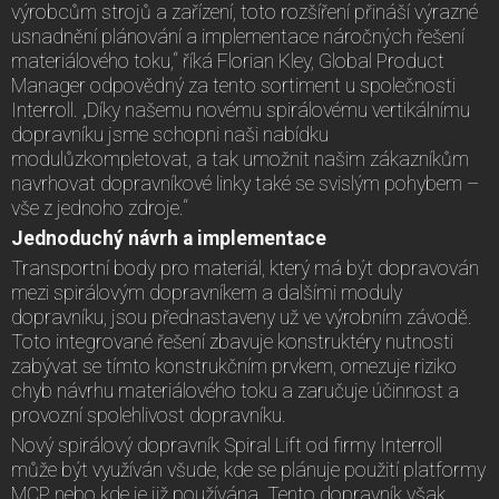
výrobcům strojů a zařízení, toto rozšíření přináší výrazné
usnadnění plánování a implementace náročných řešení
materiálového toku,“ říká Florian Kley, Global Product
Manager odpovědný za tento sortiment u společnosti
Interroll. „Díky našemu novému spirálovému vertikálnímu
dopravníku jsme schopni naši nabídku
modulůzkompletovat, a tak umožnit našim zákazníkům
navrhovat dopravníkové linky také se svislým pohybem –
vše z jednoho zdroje.“
Jednoduchý návrh a implementace
Transportní body pro materiál, který má být dopravován
mezi spirálovým dopravníkem a dalšími moduly
dopravníku, jsou přednastaveny už ve výrobním závodě.
Toto integrované řešení zbavuje konstruktéry nutnosti
zabývat se tímto konstrukčním prvkem, omezuje riziko
chyb návrhu materiálového toku a zaručuje účinnost a
provozní spolehlivost dopravníku.
Nový spirálový dopravník Spiral Lift od firmy Interroll
může být využíván všude, kde se plánuje použití platformy
MCP nebo kde je již používána. Tento dopravník však