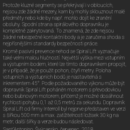
Protože kluzné segmenty se překrývají i v obloucích,
nejsou zde žádné mezery, kam by mohly sklouznout malé
předměty nebo kde by např. mohlo dojít ke zranění
obsluhy. Spodní strana spirálového dopravníku je
kompletně zakrytovaná. To znamená, že zde nejsou
žádné nebezpečné kontaktní body a je zaručena shoda s
nejpřísnějšími standardy bezpečnosti práce.
Kromě pasivní prevence nehod se Spiral Lift vyznačuje
také velmi malou hlučností. Největší výška mezi vstupním
a výstupním bodem, které lze tímto dopravníkem propojit,
je v případě, že je použit pohon, čtyři metry. Poloha
vstupních a výstupních bodů je nastavitelná s
inkrementem 45°. Podle požadovaného výkonu může být
dopravník Spiral Lift poháněn motorem s převodovkou
nebo bubnovým motorem, přičemž je možné dosáhnout
rychlosti pohybu 0,1 až 0,5 metrů za sekundu. Dopravník
Spiral Lift od firmy Interroll byl nejprve představen ve verzi
s šířkou 500 mm a max. zatížitelností ložisek 30 kg na
metr; další šířky a verze budou následovat.
Sant'Antonino, Švýcarsko, červenec 2018