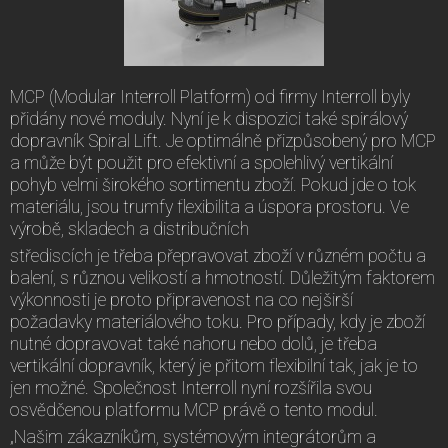
MCP (Modular Interroll Platform) od firmy Interroll byly
přidány nové moduly. Nyní je k dispozici také spirálový
dopravník Spiral Lift. Je optimálně přizpůsobený pro MCP
a může být použit pro efektivní a spolehlivý vertikální
pohyb velmi širokého sortimentu zboží. Pokud jde o tok
materiálu, jsou trumfy flexibilita a úspora prostoru. Ve
výrobě, skladech a distribučních
střediscích je třeba přepravovat zboží v různém počtu a
balení, s různou velikostí a hmotností. Důležitým faktorem
výkonnosti je proto připravenost na co nejširší
požadavky materiálového toku. Pro případy, kdy je zboží
nutné dopravovat také nahoru nebo dolů, je třeba
vertikální dopravník, který je přitom flexibilní tak, jak je to
jen možné. Společnost Interroll nyní rozšířila svou
osvědčenou platformu MCP právě o tento modul.
„Našim zákazníkům, systémovým integrátorům a