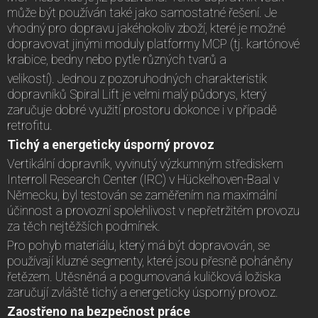
může být používán také jako samostatné řešení. Je
vhodný pro dopravu jakéhokoliv zboží, které je možné
dopravovat jinými moduly platformy MCP (tj. kartónové
krabice, bedny nebo pytle různých tvarů a
velikostí). Jednou z pozoruhodných charakteristik
dopravníků Spiral Lift je velmi malý půdorys, který
zaručuje dobré využití prostoru dokonce i v případě
retrofitu.
Tichý a energeticky úsporný provoz
Vertikální dopravník, vyvinutý výzkumným střediskem
Interroll Research Center (IRC) v Hückelhoven-Baal v
Německu, byl testován se zaměřením na maximální
účinnost a provozní spolehlivost v nepřetržitém provozu
za těch nejtěžších podmínek.
Pro pohyb materiálu, který má být dopravován, se
používají kluzné segmenty, které jsou přesně poháněny
řetězem. Utěsněná a pogumovaná kuličková ložiska
zaručují zvláště tichý a energeticky úsporný provoz.
Zaostřeno na bezpečnost práce