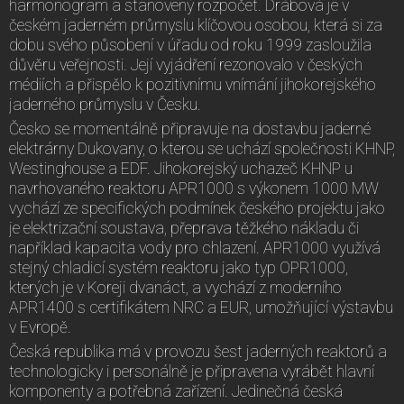
harmonogram a stanovený rozpočet. Drábová je v
českém jaderném průmyslu klíčovou osobou, která si za
dobu svého působení v úřadu od roku 1999 zasloužila
důvěru veřejnosti. Její vyjádření rezonovalo v českých
médiích a přispělo k pozitivnímu vnímání jihokorejského
jaderného průmyslu v Česku.
Česko se momentálně připravuje na dostavbu jaderné
elektrárny Dukovany, o kterou se uchází společnosti KHNP,
Westinghouse a EDF. Jihokorejský uchazeč KHNP u
navrhovaného reaktoru APR1000 s výkonem 1000 MW
vychází ze specifických podmínek českého projektu jako
je elektrizační soustava, přeprava těžkého nákladu či
například kapacita vody pro chlazení. APR1000 využívá
stejný chladicí systém reaktoru jako typ OPR1000,
kterých je v Koreji dvanáct, a vychází z moderního
APR1400 s certifikátem NRC a EUR, umožňující výstavbu
v Evropě.
Česká republika má v provozu šest jaderných reaktorů a
technologicky i personálně je připravena vyrábět hlavní
komponenty a potřebná zařízení. Jedinečná česká