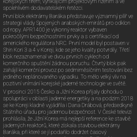
korejských firem, vynikajícím projektovým řízením a ve
spolehlivém dodavatelském řetězci.
První blok elektrárny Baráka představuje významný pilíř ve
strategii vlády Spojených arabských emirátů pro odklon
od ropy. APR1400 je výkonný reaktor vybaven
pokročilými bezpečnostními prvky a s certifikací od
amerického regulátora NRC. První model byl postaven v
Shin Kori 3 a 4 v Koreji, kde se jeho kvality potvrdily. Třetí
blok nezaznamenal ve dvou prvních cyklech od
komerčního spuštění žádnou poruchu. Čtvrtý blok pak
zahájil komerční provoz po sedmiměsíčním testování bez
jediného neplánovaného výpadku. To mělo velký vliv na
pozitivní vnímání korejské jaderné technologie ve světě.
V prosinci 2015 Česko a Jižní Korea přijaly dohodu o
spolupráci v oblasti jaderné energetiky a na podzim 2018
se ke Koreji kladně vyjádřila i Dana Drábová, předsedkyně
Státního úřadu pro jadernou bezpečnost. V České televizi
prohlásila, že Jižní Korea má nejlepší reference ke stavbě
jaderných reaktorů, které získala stavbou elektrárny
Baráka, při které se jí podařilo dodržet časový