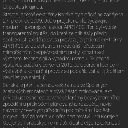
dodávat do domovů a firem v zemi, která byla po tisíce
let pustou krajinou.
Stavba jaderné elektrárny Baráka byla oficiálně zahájena
27. prosince 2009. Jde o projekt na klíč využívající
moderní jihokorejský reaktor APR1400. Ten byl vybrán
transparentní soutěží, do které se přihlásily přední
společnosti z celého světa provozující jaderné elektrárny.
APR1400 se od ostatních modelů lišil především
mimořádnými bezpečnostními prvky, konstrukcí,
výkonem, technologií a výhodnou cenou. Skutečná
výstavba začala v červenci 2012 po obdržení licence k
výstavbě a komerční provoz se podařilo zahájit již během
devíti let (na snímku).
Baráka je první jadernou elektrárnou ve Spojených
arabských emirátech a bývá často zmiňována jako
příklad úspěšně realizované elektrárny bez významného
zpoždění a překročení plánovaného rozpočtu, navíc
navzdory nelehkým přírodním podmínkám. Úspěch
projektu tkví zejména v silném partnerství Jižní Koreje a
Spojených arabských emirátů, dlouholetých zkušeností