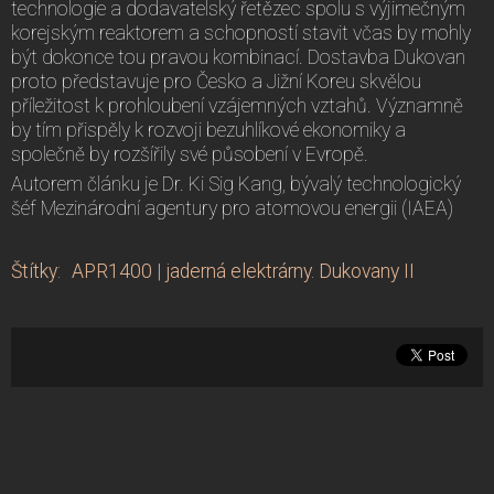
technologie a dodavatelský řetězec spolu s výjimečným
korejským reaktorem a schopností stavit včas by mohly
být dokonce tou pravou kombinací. Dostavba Dukovan
proto představuje pro Česko a Jižní Koreu skvělou
příležitost k prohloubení vzájemných vztahů. Významně
by tím přispěly k rozvoji bezuhlíkové ekonomiky a
společně by rozšířily své působení v Evropě.
Autorem článku je Dr. Ki Sig Kang, bývalý technologický
šéf Mezinárodní agentury pro atomovou energii (IAEA)
Štítky
:
APR1400
|
jaderná elektrárny. Dukovany II