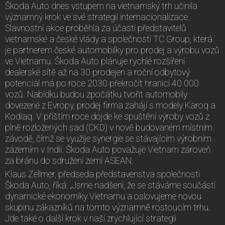
Škoda Auto dnes vstupem na vietnamský trh učinila
významný krok ve své strategii internacionalizace.
Slavnostní akce proběhla za účasti představitelů
vietnamské a české vlády a společnosti TC Group, která
je partnerem české automobilky pro prodej a výrobu vozů
ve Vietnamu. Škoda Auto plánuje rychlé rozšíření
dealerské sítě až na 30 prodejen a roční odbytový
potenciál má po roce 2030 překročit hranici 40 000
vozů. Nabídku budou zpočátku tvořit automobily
dovezené z Evropy, prodej firma zahájí s modely Karoq a
Kodiaq. V příštím roce dojde ke spuštění výroby vozů z
plně rozložených sad (CKD) v nově budovaném místním
závodě, čímž se využije synergie se stávajícím výrobním
zázemím v Indii. Škoda Auto považuje Vietnam zároveň
za bránu do sdružení zemí ASEAN.
Klaus Zellmer, předseda představenstva společnosti
Škoda Auto, říká: „Jsme nadšeni, že se stáváme součástí
dynamické ekonomiky Vietnamu a oslovujeme novou
skupinu zákazníků na tomto významně rostoucím trhu.
Jde také o další krok v naší zrychlující strategii