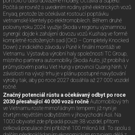
portfolio o další dovážené modely, Octavia a Superb.
Počítá se rovněž s uvedením rodiny plně elektrických vozů
Enyaq, protože lze očekávat rostoucí poptávku
vietnamské klientely po elektromobilech. Během druhé
poloviny roku 2024 využije Škoda v regionu významnou
synergii: dojde k zahájení dovozu vozů Kushaq ve formě
kompletně rozložených sad (CKD – Completely Knocked
Down) z indického závodu v Púně k finální montáži ve
Vietnamu. Výstavba výrobní haly společnosti TC Group,
místního partnera automobilky Škoda Auto, již probíhá v
průmyslovém parku Viet Hung v provincii Quang Ninh. V
závislosti na vývoji trhu je v plánu postupné navyšování
výroby tak, aby po roce 2027 dosáhla až 27 000 vozidel
ročně.
Značný potenciál růstu a očekávaný odbyt po roce
2030 přesahující 40 000 vozů ročně
Automobilový trh
ve Vietnamu roste mimořádným tempem: již nyní je
čtvrtým největším odbytištěm v jihovýchodní Asii. Na
1000 obyvatel zde připadá pouze 38 vozidel, přitom
celková populace činí přibližně 100 milionů lidí. To spolu s
dalším předpokládaným ekonomickým rozvojem dělá z