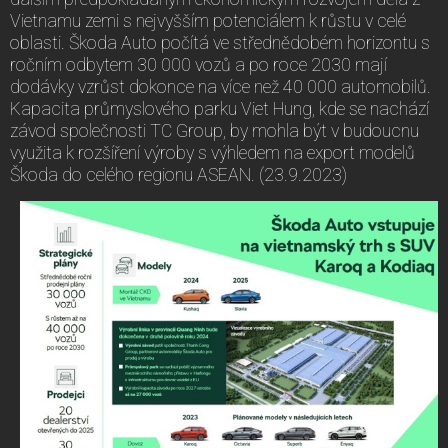
Vietnamu zemi s nejvyšším potenciálem k růstu v celé
oblasti. Škoda Auto počítá ve střednědobém horizontu s
ročním odbytem 30 000 vozů a po roce 2030 mají
dodávky vzrůst dokonce na více než 40 000 automobilů.
Kapacita průmyslového parku Viet Hung, kde se nachází
závod společnosti TC Group, by mohla být v budoucnu
využita k rozšíření výroby s výhledem na export modelů
Škoda do celého regionu ASEAN. (23.9.2023)