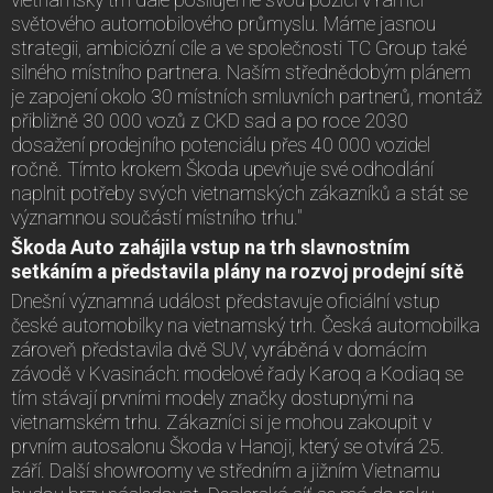
vietnamský trh dále posilujeme svou pozici v rámci
světového automobilového průmyslu. Máme jasnou
strategii, ambiciózní cíle a ve společnosti TC Group také
silného místního partnera. Naším střednědobým plánem
je zapojení okolo 30 místních smluvních partnerů, montáž
přibližně 30 000 vozů z CKD sad a po roce 2030
dosažení prodejního potenciálu přes 40 000 vozidel
ročně. Tímto krokem Škoda upevňuje své odhodlání
naplnit potřeby svých vietnamských zákazníků a stát se
významnou součástí místního trhu."
Škoda Auto zahájila vstup na trh slavnostním
setkáním a představila plány na rozvoj prodejní sítě
Dnešní významná událost představuje oficiální vstup
české automobilky na vietnamský trh. Česká automobilka
zároveň představila dvě SUV, vyráběná v domácím
závodě v Kvasinách: modelové řady Karoq a Kodiaq se
tím stávají prvními modely značky dostupnými na
vietnamském trhu. Zákazníci si je mohou zakoupit v
prvním autosalonu Škoda v Hanoji, který se otvírá 25.
září. Další showroomy ve středním a jižním Vietnamu