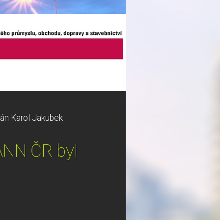
n Karol Jakubek
ANN ČR byl