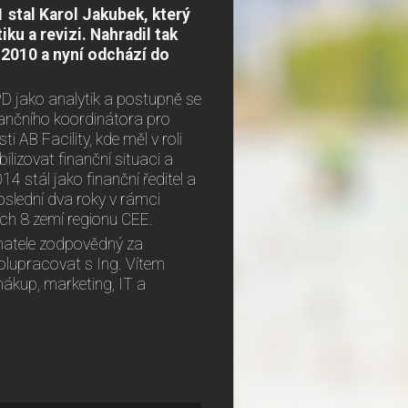
stal Karol Jakubek, který
ku a revizi. Nahradil tak
. 2010 a nyní odchází do
DPD jako analytik a postupně se
finančního koordinátora pro
i AB Facility, kde měl v roli
ilizovat finanční situaci a
014 stál jako finanční ředitel a
 poslední dva roky v rámci
ích 8 zemí regionu CEE.
natele zodpovědný za
polupracovat s Ing. Vítem
ákup, marketing, IT a