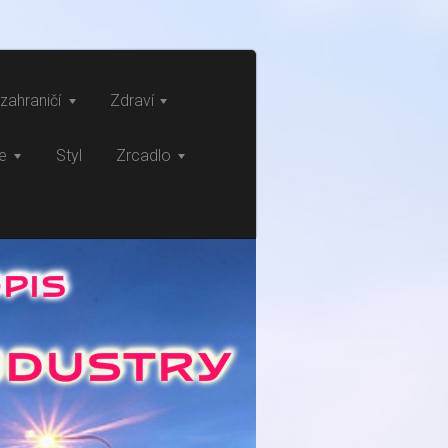
zahraničí
Zdraví
ce
Styl
Zrcadlo