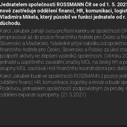
Jednatelem společnosti ROSSMANN ČR se od 1. 5. 2021 
nově zastřešuje oddělení financí, HR, komunikaci, logisti
Vladimíra Mikela, který působil ve funkci jednatele od r
důchodu.
Karol Jakubek zahájil svou profesní kariéru ve společnosti 
propracoval až do pozice finančního ředitele pro Česko a 
Slovensko a Maďarsko. Následně přijal nabídku od společnost
finančního ředitele pro Česko, Slovensko a Polsko za úkol stab
podpořit aktivity ke zlepšení výsledků společnosti. Od roku 2
jednatel u úspěšného zavádění značky MOL na český trh a
skupiny MOL zastával i roli finančního koordinátora pro dalš
Karol Jakubek bude ve společnosti ROSSMANN z pozice jed
oddělení financí, HR, komunikace, logistiky a revize a bude s
Podešvou, jednatelem společnosti zodpovědným za prodej, n
oddělení expanze a property. (21.5.2021)