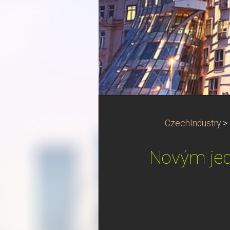
CzechIndustry
>
Novým jed