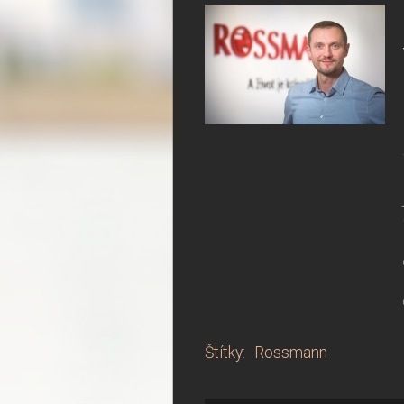
Štítky
:
Rossmann