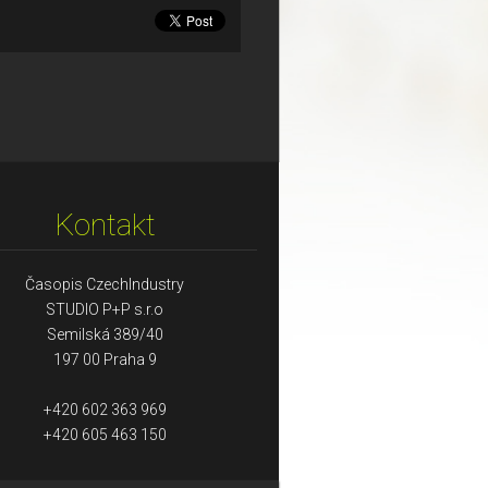
Kontakt
Časopis CzechIndustry
STUDIO P+P s.r.o
Semilská 389/40
197 00 Praha 9
+420 602 363 969
+420 605 463 150