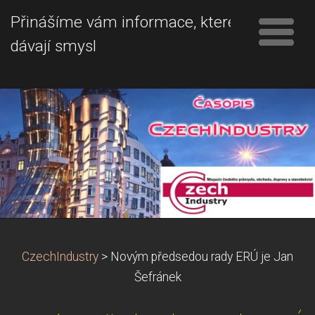
Přinášíme vám informace, které
dávají smysl
CzechIndustry
>
Novým předsedou rady ERÚ je Jan
Šefránek