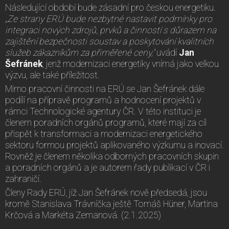
Následující období bude zásadní pro českou energetiku.
„Ze strany ERÚ bude nezbytné nastavit podmínky pro
integraci nových zdrojů, prvků a činností s důrazem na
zajištění bezpečnosti soustav a poskytování kvalitních
služeb zákazníkům za přiměřené ceny,“
uvádí
Jan
Šefránek
, jenž modernizaci energetiky vnímá jako velkou
výzvu, ale také příležitost.
Mimo pracovní činnosti na ERÚ se Jan Šefránek dále
podílí na přípravě programů a hodnocení projektů v
rámci Technologické agentury ČR. V této instituci je
členem poradních orgánů programů, které mají za cíl
přispět k transformaci a modernizaci energetického
sektoru formou projektů aplikovaného výzkumu a inovací.
Rovněž je členem několika odborných pracovních skupin
a poradních orgánů a je autorem řady publikací v ČR i
zahraničí.
Členy Rady ERÚ, jíž Jan Šefránek nově předsedá, jsou
kromě Stanislava Trávníčka ještě Tomáš Hüner, Martina
Krčová a Markéta Zemanová. (2.1.2025)