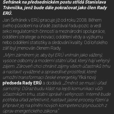
Šefránek na předsednickém postu střídá Stanislava
Trávníčka, jenž bude dále pokračovat jako člen Rady
ERÚ.
Jan Šefránek v ERÚ pracuje již od roku 2008. Během
svého působení na úřadě zastával řadu pozic a vedl
sekci regulatorních činností a mezinárodní spolupráce,
oddělení strategie a inovací, oddělení vědy a výzkumu
nebo oddělení statistiky a sledování kvality. Od loňského
září byl jmenován členem Rady.
„Mým záměrem je, aby byl ERÚ vnímán jako vážený,
vysoce odborný a moderní státní úřad, který hájí veřejný
zájem. Zároveň chci chránit zájmy všech účastníků trhu
a nastavit vyvážené a spravedlivé prostředí, které
umožní transformaci české energetiky,“
říká nový
předseda Rady ERÚ
a dodává: „
Změnit se musí i úřad
samotný. Důraz budu klást na lepší komunikaci vůči
účastníkům trhu, státní správě i veřejnosti. Interně bude
potřeba úřad zefektivnit, nastavit jasné procesy řízení a
připravit jej na plnění nových kompetencí plynoucích z
úprav energetického zákona.
“