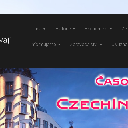
O nás
Historie
Ekonomika
Ze 
vají
Informujeme
Zpravodajství
Civiliza