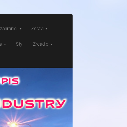
zahraničí
Zdraví
ce
Styl
Zrcadlo