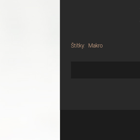
Štítky
:
Makro