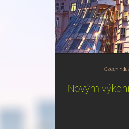
CzechIndus
Novým výkonn