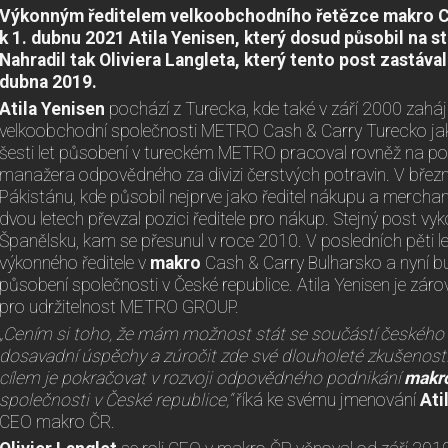
Výkonným ředitelem velkoobchodního řetězce makro 
k 1. dubnu 2021 Atila Yenisen, který dosud působil na st
Nahradil tak Oliviera Langleta, který tento post zastáva
dubna 2019.
Atila Yenisen
pochází z Turecka, kde také v září 2000 zaháji
velkoobchodní společnosti METRO Cash & Carry Turecko jak
šesti let působení v tureckém METRO pracoval rovněž na p
manažera odpovědného za divizi čerstvých potravin. V břez
Pákistánu, kde působil nejprve jako ředitel nákupu a merchan
dvou letech převzal pozici ředitele pro nákup. Stejný post vy
Španělsku, kam se přesunul v roce 2010. V posledních pěti l
výkonného ředitele v
makro
Cash & Carry Bulharsko a nyní b
působení společnosti v České republice. Atila Yenisen je zá
pro udržitelnost METRO GROUP.
„Cením si toho, že mám možnost stát se součástí českého 
dosavadní úspěchy a zúročit zde své dlouholeté zkušeno
cílem je pokračovat v rozvoji odpovědného podnikání
makr
společnosti v České republice,“
říká ke svému jmenování
Ati
CEO makro ČR.