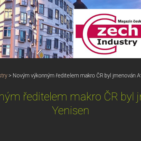
try
>
Novým výkonným ředitelem makro ČR byl jmenován At
ým ředitelem makro ČR byl j
Yenisen