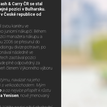
Cash
& Carry ČR se stal
ejné pozici v Bulharsku.
l v České republice od
l svou kariéru ve
o juniorní nákupčí. Během
ozici manažera nákupu a
nu 2006 se přesunul do
disingu divize potravin, po
konával následně ve
etech zastával pozici
ude plně odpovědný za
roveň členem Výkonného výboru
týmu, navázat na jeho
sti s velkoobchodem. Mým
o
a co nejvíce přispět k růstu
la Yenisen
, nově jmenovaný