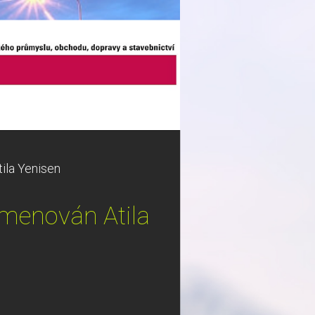
ila Yenisen
menován Atila