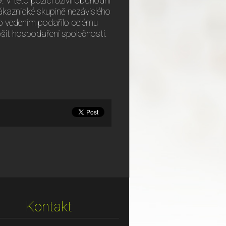
 V této pozici oživil obchodní
k zákaznické skupině nezávislého
o vedením podařilo celému
pšit hospodaření společnosti.
Kontakt