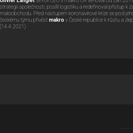
Olivier Langlet
se roli CEO v makro ČR věnoval od září 2019.
strategii společnosti, posílil logistiku a redefinoval přístup 
maloobchodu. Před nástupem koronavirové krize se pod jeh
českému týmu přivést
makro
v České republice k růstu a zle
(14.4.2021)