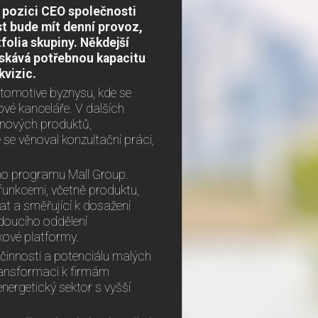
 pozici CEO společnosti
st bude mít denní provoz,
tfolia skupiny. Někdejší
získává potřebnou kapacitu
kvizic.
automotive byznysu, kde se
vé kanceláře. V dalších
 nových produktů,
se věnoval konzultační práci,
ho programu Mall Group.
 funkcemi, včetně produktu,
mat a směřující k dosažení
edoucího oddělení
kové platformy.
činnosti a potenciálu malých
transformaci k firmám
nergetický sektor s vyšší