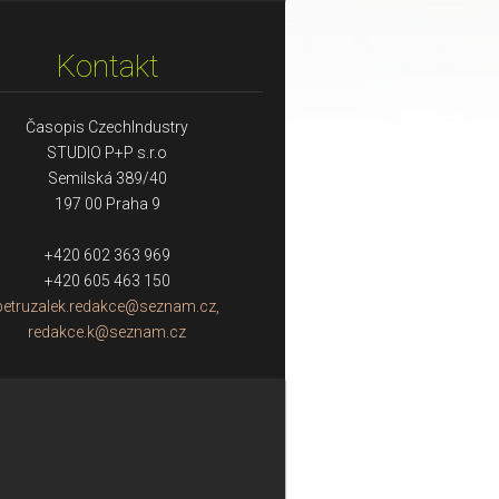
Kontakt
Časopis CzechIndustry
STUDIO P+P s.r.o
Semilská 389/40
197 00 Praha 9
+420 602 363 969
+420 605 463 150
petruzalek.redakce@seznam.cz,
redakce.k@seznam.cz