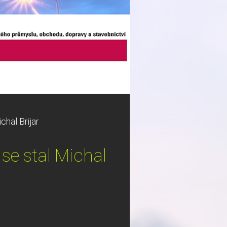
hal Brijar
se stal Michal