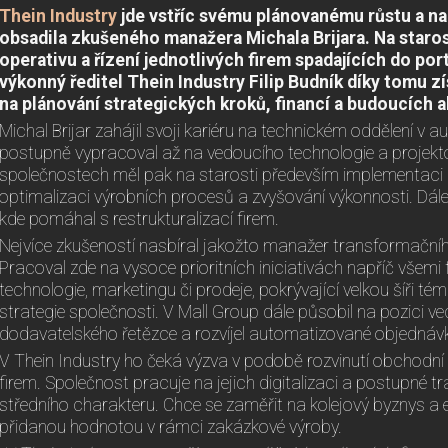
Thein Industry
jde vstříc svému plánovanému růstu a na
obsadila zkušeného manažera Michala Brijara. Na staro
operativu a řízení jednotlivých firem spadajících do por
výkonný ředitel Thein Industry Filip Budník díky tomu 
na plánování strategických kroků, financí a budoucích a
Michal Brijar zahájil svoji kariéru na technickém oddělení v 
postupně vypracoval až na vedoucího technologie a projekto
společnostech měl pak na starosti především implementaci
optimalizaci výrobních procesů a zvyšování výkonnosti. Dále 
kde pomáhal s restrukturalizací firem.
Nejvíce zkušeností nasbíral jakožto manažer transformační
Pracoval zde na vysoce prioritních iniciativách napříč všemi
technologie, marketingu či prodeje, pokrývající velkou šíři té
strategie společnosti. V Mall Group dále působil na pozici v
dodavatelského řetězce a rozvíjel automatizované objednáv
V Thein Industry ho čeká výzva v podobě rozvinutí obchodní 
firem. Společnost pracuje na jejich digitalizaci a postupné 
středního charakteru. Chce se zaměřit na kolejový byznys a e
přidanou hodnotou v rámci zakázkové výroby.