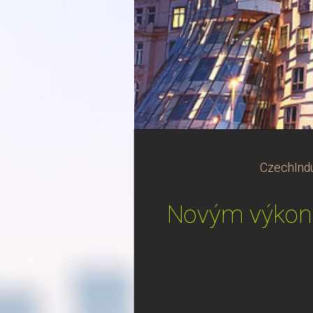
CzechIndu
Novým výkonný