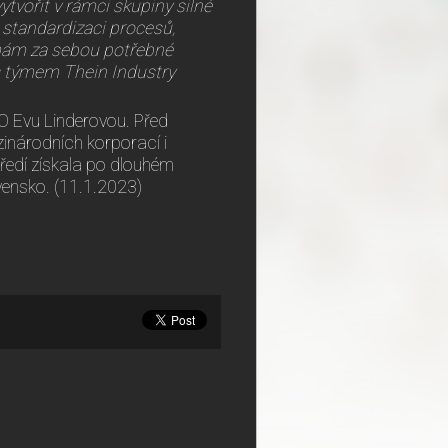
ytvořit v rámci skupiny silné
 standardizaci procesů,
mám za sebou potřebné
 s týmem Thein Industry
FO Evu Linderovou. Před
inárodních korporací i
ředí získala po dlouhém
vensko. (11.1.2023)