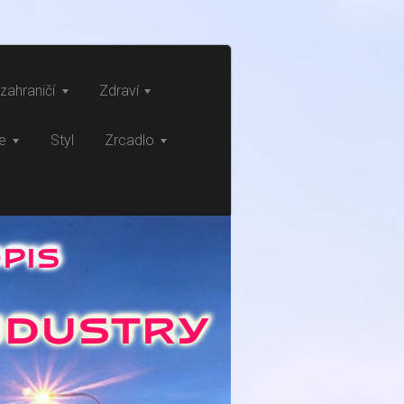
zahraničí
Zdraví
ce
Styl
Zrcadlo