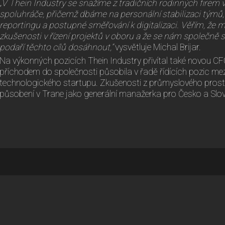
„V Thein Industry se snažíme z tradičních rodinných firem v
spoluhráče, přičemž dbáme na personální stabilizaci týmů,
reportingu a postupné směřování k digitalizaci.
Věřím, že 
zkušenosti v řízení projektů v oboru a že se nám společně
podaří těchto cílů dosáhnout,”
vysvětluje Michal Brijar.
Na výkonných pozicích Thein Industry přivítal také novou C
příchodem do společnosti působila v řadě řídících pozic mez
technologického startupu. Zkušenosti z průmyslového prost
působení v Trane jako generální manažerka pro Česko a Slo