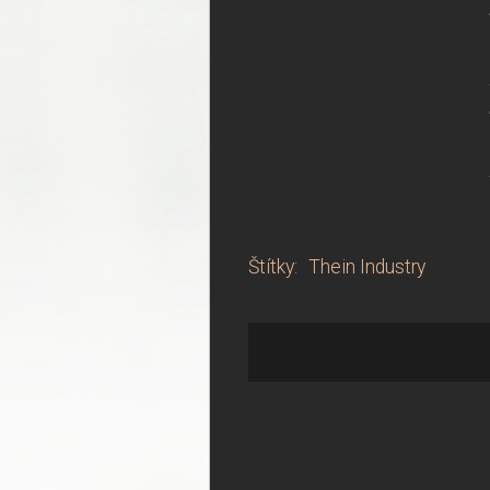
Štítky
:
Thein Industry