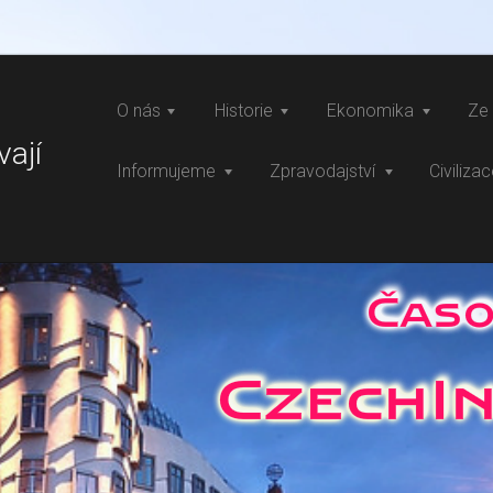
O nás
Historie
Ekonomika
Ze 
vají
Informujeme
Zpravodajství
Civiliza