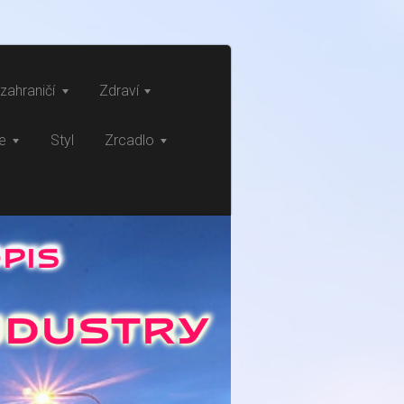
zahraničí
Zdraví
ce
Styl
Zrcadlo