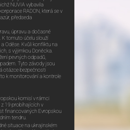
nichž NUVIA vybavila
 korporace RADON, která se v
Pazúr, předseda
ravu, úpravu a dočasné
. K tomuto účelu slouží
a Oděse. Kvůli konfliktu na
nich, s výjimkou Doněcka.
ožení pevných odpadů,
odpadem. Tyto závody jsou
vá otázce bezpečnosti
ito k monitorování a kontrole
vropskou komisí v rámci
z 19 probíhajících v
st financovaných Evropskou
dním tendru.
ádné situace na ukrajinském