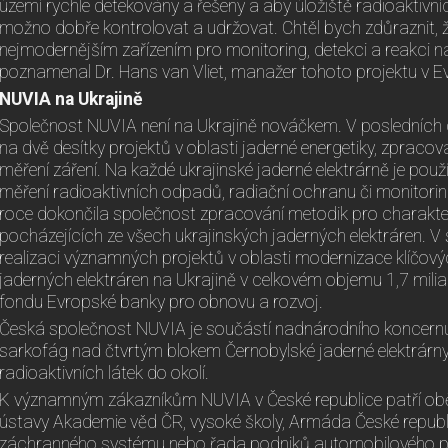
území rychle detekovány a řešeny a aby úložiště radioaktivn
možno dobře kontrolovat a udržovat. Chtěl bych zdůraznit, že
nejmodernějším zařízením pro monitoring, detekci a reakci 
poznamenal Dr. Hans van Vliet, manažer tohoto projektu v E
NUVIA na Ukrajině
Společnost NUVIA není na Ukrajině nováčkem. V posledních de
na dvě desítky projektů v oblasti jaderné energetiky, zpraco
měření záření. Na každé ukrajinské jaderné elektrárně je pou
měření radioaktivních odpadů, radiační ochranu či monitorin
roce dokončila společnost zpracování metodik pro charakte
pocházejících ze všech ukrajinských jaderných elektráren. 
realizaci významných projektů v oblasti modernizace klíčo
jaderných elektráren na Ukrajině v celkovém objemu 1,7 mili
fondu Evropské banky pro obnovu a rozvoj.
Česká společnost NUVIA je součástí nadnárodního koncernu 
sarkofág nad čtvrtým blokem Černobylské jaderné elektrárny
radioaktivních látek do okolí.
K významným zákazníkům NUVIA v České republice patří obě 
ústavy Akademie věd ČR, vysoké školy, Armáda České republi
záchranného systému nebo řada podniků automobilového p