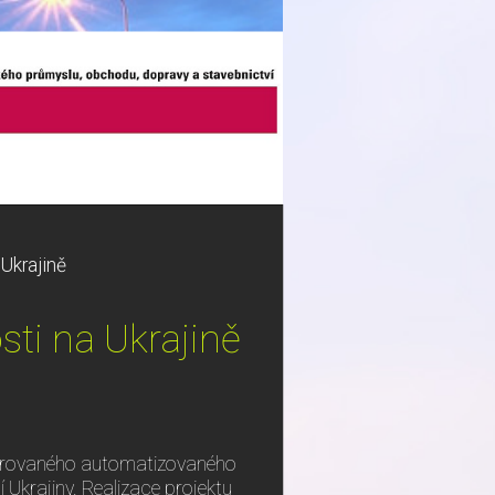
Ukrajině
sti na Ukrajině
egrovaného automatizovaného
 Ukrajiny. Realizace projektu