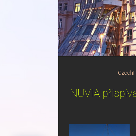
CzechIn
NUVIA přispívá