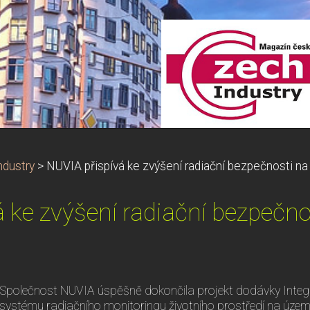
dustry
>
NUVIA přispívá ke zvýšení radiační bezpečnosti na 
 ke zvýšení radiační bezpečno
Společnost NUVIA úspěšně dokončila projekt dodávky Int
systému radiačního monitoringu životního prostředí na území