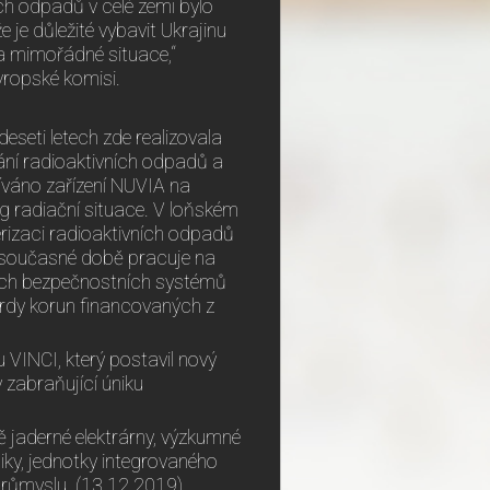
ích odpadů v celé zemi bylo
 je důležité vybavit Ukrajinu
na mimořádné situace,“
vropské komisi.
seti letech zde realizovala
vání radioaktivních odpadů a
žíváno zařízení NUVIA na
g radiační situace. V loňském
rizaci radioaktivních odpadů
V současné době pracuje na
vých bezpečnostních systémů
ardy korun financovaných z
VINCI, který postavil nový
 zabraňující úniku
jaderné elektrárny, výzkumné
ky, jednotky integrovaného
růmyslu. (13.12.2019)