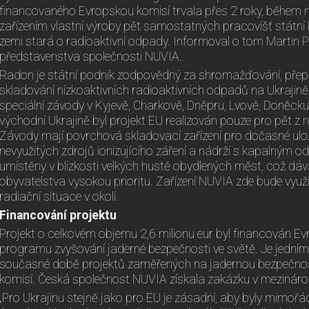
financovaného Evropskou komisí trvala přes 2 roky, během 
zařízením vlastní výroby pět samostatných pracovišť státní
zemi stará o radioaktivní odpady. Informoval o tom Martin 
představenstva společnosti NUVIA.
Radon je státní podnik zodpovědný za shromažďování, přep
skladování nízkoaktivních radioaktivních odpadů na Ukrajině
speciální závody v Kyjevě, Charkově, Dněpru, Lvově, Doněcku 
východní Ukrajině byl projekt EU realizován pouze pro pět z 
Závody mají povrchová skladovací zařízení pro dočasné ul
nevyužitých zdrojů ionizujícího záření a nádrží s kapalným 
umístěny v blízkosti velkých hustě obydlených měst, což dá
obyvatelstva vysokou prioritu. Zařízení NUVIA zde bude využ
radiační situace v okolí.
Financování projektu
Projekt o celkovém objemu 2,6 milionu eur byl financován E
programu zvyšování jaderné bezpečnosti ve světě. Je jedním 
současné době projektů zaměřených na jadernou bezpečno
komisí. Česká společnost NUVIA získala zakázku v mezináro
„Pro Ukrajinu stejně jako pro EU je zásadní, aby byly mimoř