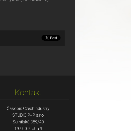
Kontakt
Časopis CzechIndustry
STUDIO P+P s.r.o
Semilská 389/40
197 00 Praha 9