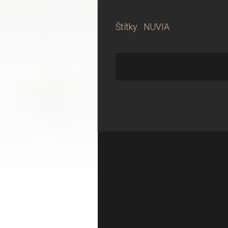
Štítky
:
NUVIA