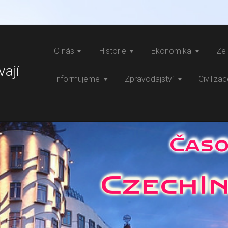
O nás
Historie
Ekonomika
Ze 
vají
Informujeme
Zpravodajství
Civiliza