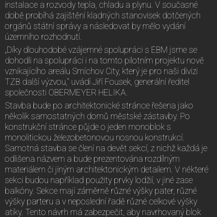
instalace a rozvody tepla, chladu a plynu. V současné
době probíhá zajištění kladných stanovisek dotčených
orgánů státní správy a následovat by mělo vydání
územního rozhodnutí.
„Díky dlouhodobé vzájemné spolupráci s EBM jsme se
dohodli na spolupráci i na tomto pilotním projektu nově
vznikajícího areálu Smíchov City, který je pro naši divizi
TZB další výzvou," uvádí Jiří Fousek, generální ředitel
společnosti OBERMEYER HELIKA.
Stavba bude po architektonické stránce řešena jako
několik samostatných domů městské zástavby. Po
konstrukční stránce půjde o jeden monoblok s
monolitickou železobetonovou nosnou konstrukcí.
Samotná stavba se člení na devět sekcí, z nichž každá je
odlišena názvem a bude prezentována rozdílným
materiálem či jiným architektonickým detailem. V některé
sekci budou například použity prvky lodžií, v jiné zase
balkóny. Sekce mají záměrně různé výšky pater, různé
výšky parteru a v neposlední řadě různé celkové výšky
atiky. Tento návrh má zabezpečit, aby navrhovaný blok