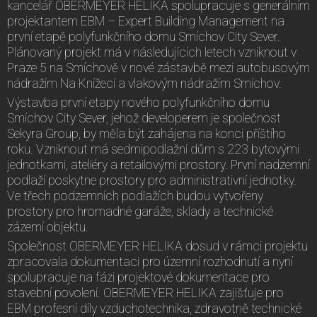
kancelář OBERMEYER HELIKA spolupracuje s generálním
projektantem EBM – Expert Building Management na
první etapě polyfunkčního domu Smíchov City Sever.
Plánovaný projekt má v následujících letech vzniknout v
Praze 5 na Smíchově v nové zástavbě mezi autobusovým
nádražím Na Knížecí a vlakovým nádražím Smíchov.
Výstavba první etapy nového polyfunkčního domu
Smíchov City Sever, jehož developerem je společnost
Sekyra Group, by měla být zahájena na konci příštího
roku. Vzniknout má sedmipodlažní dům s 223 bytovými
jednotkami, ateliéry a retailovými prostory. První nadzemní
podlaží poskytne prostory pro administrativní jednotky.
Ve třech podzemních podlažích budou vytvořeny
prostory pro hromadné garáže, sklady a technické
zázemí objektu.
Společnost OBERMEYER HELIKA dosud v rámci projektu
zpracovala dokumentaci pro územní rozhodnutí a nyní
spolupracuje na fázi projektové dokumentace pro
stavební povolení. OBERMEYER HELIKA zajišťuje pro
EBM profesní díly vzduchotechnika, zdravotně technické