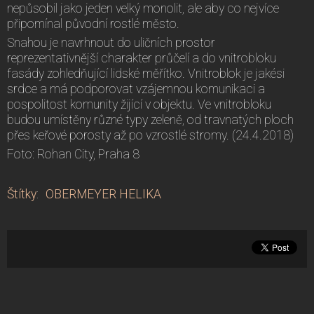
nepůsobil jako jeden velký monolit, ale aby co nejvíce
připomínal původní rostlé město.
Snahou je navrhnout do uličních prostor
reprezentativnější charakter průčelí a do vnitrobloku
fasády zohledňující lidské měřítko. Vnitroblok je jakési
srdce a má podporovat vzájemnou komunikaci a
pospolitost komunity žijící v objektu. Ve vnitrobloku
budou umístěny různé typy zeleně, od travnatých ploch
přes keřové porosty až po vzrostlé stromy. (24.4.2018)
Foto: Rohan City, Praha 8
Štítky
:
OBERMEYER HELIKA