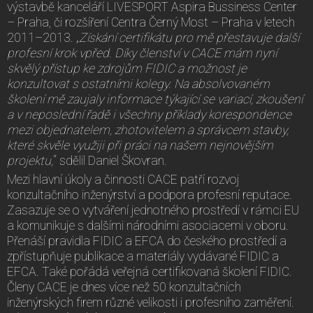
výstavbě kanceláří LIVESPORT Aspira Bussiness Center
– Praha, či rozšíření Centra Černý Most – Praha v letech
2011–2013. „
Získání certifikátu pro mě přestavuje další
profesní krok vpřed. Díky členství v CACE mám nyní
skvělý přístup ke zdrojům FIDIC a možnost je
konzultovat s ostatními kolegy. Na absolvovaném
školení mě zaujaly informace týkající se variací, zkoušení
a v neposlední řadě i všechny příklady korespondence
mezi objednatelem, zhotovitelem a správcem stavby,
které skvěle využiji při práci na našem nejnovějším
projektu,
“ sdělil Daniel Škovran.
Mezi hlavní úkoly a činnosti CACE patří rozvoj
konzultačního inženýrství a podpora profesní reputace.
Zasazuje se o vytváření jednotného prostředí v rámci EU
a komunikuje s dalšími národními asociacemi v oboru.
Přenáší pravidla FIDIC a EFCA do českého prostředí a
zpřístupňuje publikace a materiály vydávané FIDIC a
EFCA. Také pořádá veřejná certifikovaná školení FIDIC.
Členy CACE je dnes více než 50 konzultačních
inženýrských firem různé velikosti i profesního zaměření.