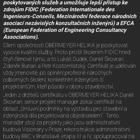
poskytovaných služeb a umožňuje lepší přístup ke
zdrojům FIDIC (Federation Internationale des
Ingenieurs-Conseils, Mezinárodní federace národních
asociací nezávislých konzultačních inženýrů) a EFCA
(European Federation of Engineering Consultancy
Associations).
Cílem společnosti OBERMEYER HELIKA je poskytovat
vysoce kvalitní služby. Proto prošli školením FIDIC hned
čtyři členové týmu, a to Lukáš Dudek, Daniel Škovran,
Zdeněk Burian a Petr Kostomlatský. Certifikát je udělován
vždy jmenovitě, po splnění profesně náročných
odborných školení, konkrétním inženýrům či
projektantům, kteří působí v oboru stavebnictví.
Jeden z držitelů certifikátu v OBERMEYER HELIKA Daniel
Škovran, senior projekt manager získal certifikát na
oblast „Smluvní podmínky na výstavbu pro stavební a
inženýrská díla projektovaná objednatelem“. Tento
manažer stojí za projekty jako jsou administrativní
budova Visionary v Praze, rekonstrukce administrativní
budovy BBC v Bratislavě, etapa III a IV, spolupracoval na