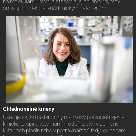
na molekulární úrovní a stanovila jejich inhibiční, tedy
omezující potenciál vůči klinickým patogenům.
Chladnomilné kmeny
Ukazuje se, že bakteriociny mají velký potenciál nejen v
klinické terapii a veterinární medicíně, ale i v ochraně
kulturních plodin nebo v potravinářství, tedy všude tam,