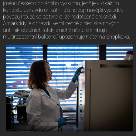
jménu českého polárního výzkumu, jenž je v lokálním
kontextu opravdu unikátní. Za nejzajímavější výsledek
považuji to, že se potvrdilo, že nedotčené prostředí
Antarktidy je opravdu velmi cenné z hlediska nových
antimikrobiálních látek, z nichž některé inhibují i
multirezistentní bakterie,“ upozorňuje Kateřina Snopková.