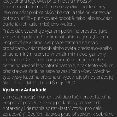
kde je snaha regulovat přítomnost a množství
konkrétních bakterií. Již dnes se využívají bakteriociny
jako součást probiotických bakterií a také při konzervaci
potravin, ať již v purifikované podobě, nebo jako součást
bakteriálních kultur mléčného kvašení.
Práce dále vyzdvihuje význam polárního prostředí jako
zdroje perspektivních antimikrobiálních agens. „Kateřina
Snopková se v rámci své práce zaměřila na málo
probádanou část mikrobiálního světa, představovaného
chladnomilnými a environmentálními mikroorganismy.
Ukázalo se, že u těchto organismů nefungují mnohé
běžně používané laboratorní nástroje, a tak tento výzkum
představoval řadu na sebe navazujících výzev. Všechny
tyto výzvy Kateřina překonala,“ vyzdvihuje přínos práce její
školitel prof. MUDr. David Šmajs, Ph.D.
Výzkum v Antarktidě
Za nejzajímavější moment své disertační práce Kateřina
Snopková považuje, že se jí podařilo vycestovat do
Antarktidy, kde mohla sbírat vlastní vzorky pro další
zpracování. „Doufám, že svou prací přispívám k dobrému