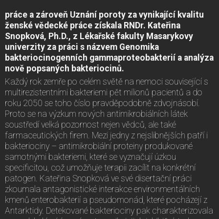
práce a zároveň Uznání poroty za vynikající kvalitu
ženské vědecké práce získala RNDr. Kateřina
Snopková, Ph.D., z Lékařské fakulty Masarykovy
univerzity za práci s názvem Genomika
bakteriocinogenních gammaproteobakterií a analýza
nově popsaných bakteriocinů.
Každý rok zemře po celém světě na nemoci související s
multirezistentními bakteriemi pět milionů pacientů a do
roku 2050 se toho číslo pravděpodobně zdvojnásobí.
Proto se na výzkum nových antimikrobiálních látek
soustředí velká pozornost nejen vědců, ale také
farmaceutických firem. Mezi jedny z nejslibnějších patří i
bakteriociny – antimikrobiální proteiny produkované
samotnými bakteriemi, které se vyznačují úzkou
specificitou, což umožňuje terapii zacílit na konkrétní
patogen. Kateřina Snopková ve své disertační práci
zkoumala antagonistické interakce environmentálních
kmenů enterobakterií a pseudomonád, které pocházejí z
Antarktidy. Detekované bakteriociny pak charakterizovala