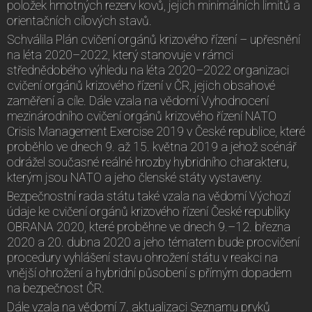
položek hmotných rezerv kovů, jejich minimálních limitů a
orientačních cílových stavů.
Schválila Plán cvičení orgánů krizového řízení – upřesnění
na léta 2020–2022, který stanovuje v rámci
střednědobého výhledu na léta 2020–2022 organizaci
cvičení orgánů krizového řízení v ČR, jejich obsahové
zaměření a cíle. Dále vzala na vědomí Vyhodnocení
mezinárodního cvičení orgánů krizového řízení NATO
Crisis Management Exercise 2019 v České republice, které
proběhlo ve dnech 9. až 15. května 2019 a jehož scénář
odrážel současné reálné hrozby hybridního charakteru,
kterým jsou NATO a jeho členské státy vystaveny.
Bezpečnostní rada státu také vzala na vědomí Výchozí
údaje ke cvičení orgánů krizového řízení České republiky
OBRANA 2020, které proběhne ve dnech 9.–12. března
2020 a 20. dubna 2020 a jeho tématem bude procvičení
procedury vyhlášení stavu ohrožení státu v reakci na
vnější ohrožení a hybridní působení s přímým dopadem
na bezpečnost ČR.
Dále vzala na vědomí 7. aktualizaci Seznamu prvků