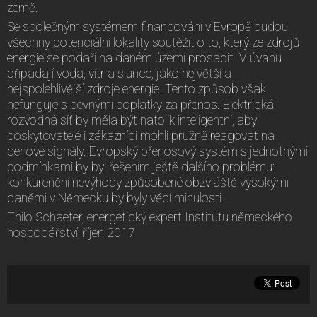
země.
Se společným systémem financování v Evropě budou
všechny potenciální lokality soutěžit o to, který ze zdrojů
energie se podaří na daném území prosadit. V úvahu
připadají voda, vítr a slunce, jako největší a
nejspolehlivější zdroje energie. Tento způsob však
nefunguje s pevnými poplatky za přenos. Elektrická
rozvodná síť by měla být natolik inteligentní, aby
poskytovatelé i zákazníci mohli pružně reagovat na
cenové signály. Evropský přenosový systém s jednotnými
podmínkami by byl řešením ještě dalšího problému:
konkurenční nevýhody způsobené obzvláště vysokými
daněmi v Německu by byly věcí minulosti.
Thilo Schaefer, energetický expert Institutu německého
hospodářství, říjen 2017