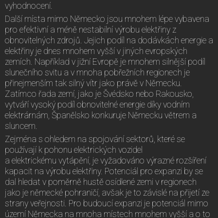
vyhodnocení.
Další místa mimo Německo jsou mnohem lépe vybavena
pro efektivní a méně nestabilní výrobu elektřiny z
obnovitelných zdrojů. Jejich podíl na dodávkách energie a
elektřiny je dnes mnohem vyšší v jiných evropských
zemích. Například v jižní Evropě je mnohem silnější podíl
slunečního svitu a v mnoha pobřežních regionech je
přinejmenším tak silný vítr jako právě v Německu.
Zatímco řada zemí, jako je Švédsko nebo Rakousko,
vytváří vysoký podíl obnovitelné energie díky vodním
elektrárnám, Španělsko konkuruje Německu větrem a
sluncem.
Zejména s ohledem na spojování sektorů, které se
používají k pohonu elektrických vozidel
a elektrickému vytápění, je vyžadováno výrazné rozšíření
kapacit na výrobu elektřiny. Potenciál pro expanzi by se
dal hledat v poměrně hustě osídlené zemi v regionech
jako je německé pohraničí, avšak je to závislé na přijetí ze
strany veřejnosti. Pro budoucí expanzi je potenciál mimo
území Německa na mnoha místech mnohem vyšší a o to