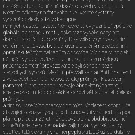
úspěšné v tom, že účinně dosáhlo svých vlastních cílů.
Mezitím náklady na fotovoltaické i větrné systémy
výrazně poklesly a byly dostupné
i v jiných částech světa. Německo tak výrazně přispělo ke
globální ochraně klimatu, ačkoliv za vysoké ceny pro
domácí spotřebitele elektřiny. Díky velkorysým výkupním
cenám, jejichž výše byla upravena s určitým zpožděním
oproti skutečným nákladům odpovídajících paliv, podlehli
němečtí výrobci zařízení na mnoho let tlaku nákladů,
přičemž samotní provozovatelé byli schopni těžit
z vysokých výnosů. Mezitím převzali zahraniční konkurenti
z velké části domácí fotovoltaický průmysl. Nastavení
parametrů pro podporu rozvoje obnovitelných zdrojů
energie bylo tímto odpovědné za rozkvět a úpadek celého
průmyslu
a tím souvisejících pracovních míst. Vzhledem k tomu, že
stávající závazky týkající se financování v rámci EEG jsou
platné po dobu 20 let, nákladový blok z období „boomu“
sluneční energie bude nadále zajišťovat vysoké platby
spotřebitelů elektřiny v rámci poplatku EEG až do dalšího