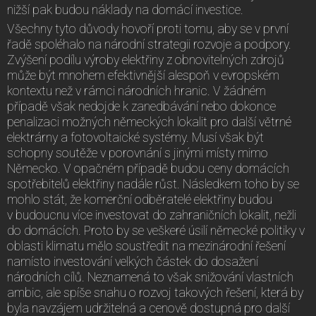
nižší pak budou náklady na domácí investice.
Všechny tyto důvody hovoří proti tomu, aby se v první
řadě spoléhalo na národní strategii rozvoje a podpory.
Zvýšení podílu výroby elektřiny z obnovitelných zdrojů
může být mnohem efektivnější alespoň v evropském
kontextu než v rámci národních hranic. V žádném
případě však nedojde k zanedbávání nebo dokonce
penalizaci možných německých lokalit pro další větrné
elektrárny a fotovoltaické systémy. Musí však být
schopny soutěže v porovnání s jinými místy mimo
Německo. V opačném případě budou ceny domácích
spotřebitelů elektřiny nadále růst. Následkem toho by se
mohlo stát, že komerční odběratelé elektřiny budou
v budoucnu více investovat do zahraničních lokalit, nežli
do domácích. Proto by se veškeré úsilí německé politiky v
oblasti klimatu mělo soustředit na mezinárodní řešení
namísto investování velkých částek do dosažení
národních cílů. Neznamená to však snižování vlastních
ambic, ale spíše snahu o rozvoj takových řešení, která by
byla navzájem udržitelná a cenově dostupná pro další