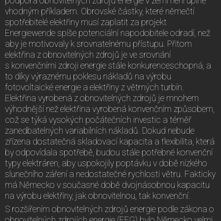
podpora obnovitelných zdrojů energie v zemi není úplně
vhodným příkladem. Obrovské částky, které němečtí
spotřebitelé elektřiny musí zaplatit za projekt
Energiewende spíše potenciální napodobitele odradí, než
aby je motivovaly k srovnatelnému přístupu. Přitom
elektřina z obnovitelných zdrojů je ve srovnání
s konvenčními zdroji energie stále konkurenceschopná, a
to díky výraznému poklesu nákladů na výrobu
fotovoltaické energie a elektřiny z větrných turbín.
Elektřina vyrobená z obnovitelných zdrojů je mnohem
výhodnější než elektřina vyrobená konvenčním způsobem,
což se týká vysokých počátečních investic a téměř
zanedbatelných variabilních nákladů. Dokud nebude
zřízena dostatečná skladovací kapacita a flexibilita, která
by odpovídala spotřebě, budou stále potřebné konvenční
typy elektráren, aby uspokojily poptávku v době nízkého
slunečního záření a nedostatečné rychlosti větru. Fakticky
má Německo v současné době dvojnásobnou kapacitu
na výrobu elektřiny, jak obnovitelnou, tak konvenční.
S rozšířením obnovitelných zdrojů energie podle zákona o
obnovitelných zdrojích energie (EEG) bylo Německo velmi