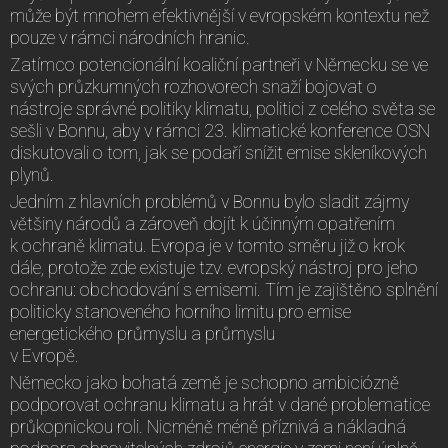
může být mnohem efektivnější v evropském kontextu než
pouze v rámci národních hranic.
Zatímco potencionální koaliční partneři v Německu se ve
svých průzkumných rozhovorech snaží bojovat o
nástroje správné politiky klimatu, politici z celého světa se
sešli v Bonnu, aby v rámci 23. klimatické konference OSN
diskutovali o tom, jak se podaří snížit emise skleníkových
plynů.
Jedním z hlavních problémů v Bonnu bylo sladit zájmy
většiny národů a zároveň dojít k účinným opatřením
k ochraně klimatu. Evropa je v tomto směru již o krok
dále, protože zde existuje tzv. evropský nástroj pro jeho
ochranu: obchodování s emisemi. Tím je zajištěno splnění
politicky stanoveného horního limitu pro emise
energetického průmyslu a průmyslu
v Evropě.
Německo jako bohatá země je schopno ambiciózně
podporovat ochranu klimatu a hrát v dané problematice
průkopnickou roli. Nicméně méně příznivá a nákladná