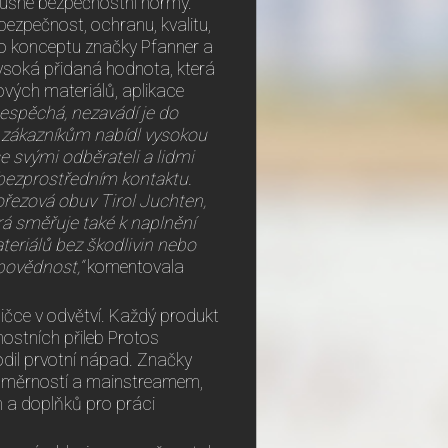
lušné bezpečnostní normy.
ezpečnost, ochranu, kvalitu,
oto konceptu značky Pfanner a
vysoká přidaná hodnota, která
nových materiálů, aplikace
nespěchá, nezavádí je do
m zákazníkům nabídl vysokou
e svými odběrateli a lidmi
bezprostředním kontaktu.
ořezová obuv Tirol Juchten,
terá směřuje také k naplnění
teriálů bez škodlivin nebo
povědnost,“
komentovala
pičce v odvětví. Každý produkt
nostních přileb Protos
rodil prvotní nápad. Značky
 průměrností a mainstreamem,
m a doplňků pro práci