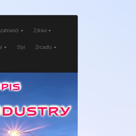
zahraničí
Zdraví
ce
Styl
Zrcadlo