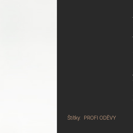
Štítky
:
PROFI ODĚVY