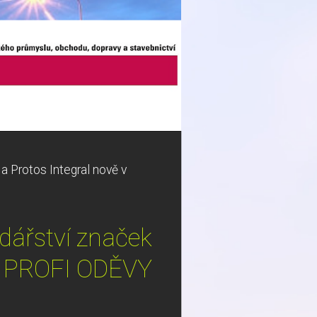
 Protos Integral nově v
dářství značek
tu PROFI ODĚVY