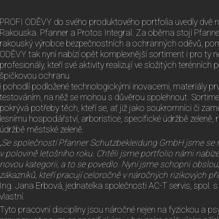
PROFI ODĚVY do svého produktového portfolia uvedly dvě no
Rakouska. Pfanner a Protos Integral. Za oběma stojí Pfan
rakouský výrobce bezpečnostních a ochranných oděvů, pom
ODĚVY tak nyní nabízí opět komplexnější sortiment i pro ty ne
profesionály, kteří své aktivity realizují ve složitých terénníc
špičkovou ochranu
i pohodlí podložené technologickými inovacemi, materiály prv
testováním, na něž se mohou s důvěrou spolehnout. Sortim
pokrývá potřeby těch, kteří se, ať již jako soukromníci či zam
lesnímu hospodářství, arboristice, specifické údržbě zeleně, 
údržbě městské zeleně.
„Se společností Pfanner Schutzbekleidung GmbH jsme se n
v polovině letošního roku. Chtěli jsme portfolio námi nabíz
novou kategorii, a to se povedlo. Nyní jsme schopni obslou
zákazníků, kteří pracují celoročně v náročných rizikových 
Ing. Jana Erbová, jednatelka společnosti AC-T servis, spol. 
vlastní.
Tyto pracovní disciplíny jsou náročné nejen na fyzickou a psyc