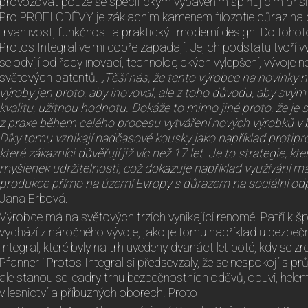
provozovat pouze se specifickým vybavením splňujícím přís
Pro PROFI ODĚVY je základním kamenem filozofie důraz na b
trvanlivost, funkčnost a praktický i moderní design. Do toh
Protos Integral velmi dobře zapadají. Jejich podstatu tvoří 
se odvíjí od řady inovací, technologických vylepšení, vývoje 
světových patentů.
„Těší nás, že tento výrobce na novinky 
výroby jen proto, aby inovoval, ale z toho důvodu, aby svý
kvalitu, užitnou hodnotu. Dokáže to mimo jiné proto, že je s
z praxe během celého procesu vytváření nových výrobků v 
Díky tomu vznikají nadčasové kousky jako například protipr
které zákazníci důvěřují již víc než 17 let. Je to strategie, k
myšlenek udržitelnosti, což dokazuje například využívání ma
produkce přímo na území Evropy s důrazem na sociální od
Jana Erbová.
Výrobce má na světových trzích vynikající renomé. Patří k š
vychází z náročného vývoje, jako je tomu například u bezpeč
Integral, které byly na trh uvedeny dvanáct let poté, kdy se z
Pfanner i Protos Integral si předsevzaly, že se nespokojí s
ale stanou se leadry trhu bezpečnostních oděvů, obuvi, hele
v lesnictví a příbuzných oborech. Proto