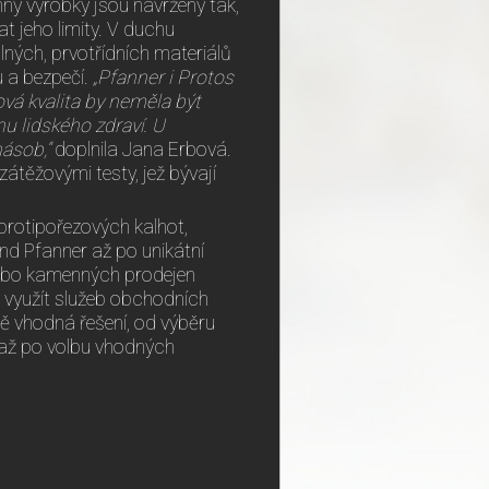
chny výrobky jsou navrženy tak,
t jeho limity. V duchu
ných, prvotřídních materiálů
u a bezpečí.
„Pfanner i Protos
ková kvalita by neměla být
u lidského zdraví. U
ásob,“
doplnila Jana Erbová.
těžovými testy, jež bývají
rotipořezových kalhot,
bund Pfanner až po unikátní
nebo kamenných prodejen
 využít služeb obchodních
ně vhodná řešení, od výběru
ů až po volbu vhodných