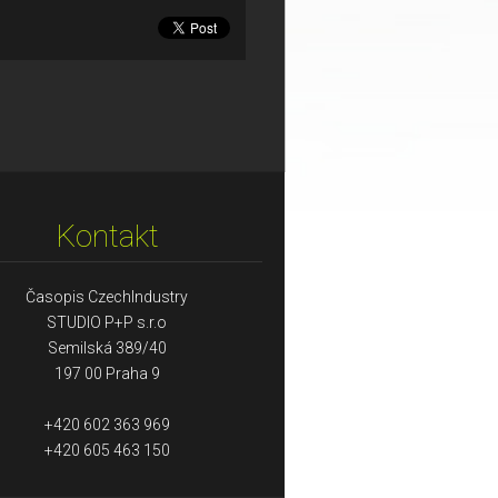
Kontakt
Časopis CzechIndustry
STUDIO P+P s.r.o
Semilská 389/40
197 00 Praha 9
+420 602 363 969
+420 605 463 150