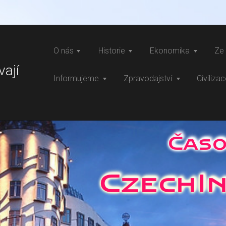
O nás
Historie
Ekonomika
Ze 
vají
Informujeme
Zpravodajství
Civiliza