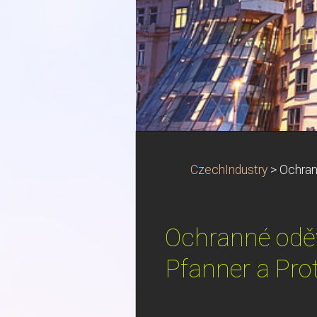
CzechIndustry
>
Ochran
Ochranné oděv
Pfanner a Pro