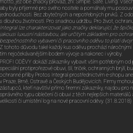
motto, jež obě značky provází, zní: Simple. Safe. Living. Vše
aby byly příjemné pro svého nositele a pomáhaly mu posouva
jednoduchosti. Bez zbytečných a nepotřebných prvků. Z odol
s dlouhou životností. Pro snadnou údržbu. Pro život, ochran
Integral lze charakterizovat jako značky deklarující, že špič
jakousi luxusní nástavbou, ale určitým základem pro ochran
bezpečnostního vybavení či pracovního oděvu to platí dvojn
Z tohoto důvodu také každý kus oděvu prochází náročnými zá
tím nejočekávanějším bodem vývoje a nakonec i výroby.
PROFI ODĚVY dokáží zákazníky vybavit vším potřebným od p
speciální protiprořezové obuvi, šlí, triček, ochranných brýlí, 
ochranné přilby Protos Integral prostřednictvím e-shopu a
v Praze, Brně, Ostravě a Českých Budějovicích. Firmy mohou
zástupců, kteří navštíví přímo firemní zákazníky, najdou pro 
správného typu oblečení či obuvi z těch nejlepších materiál
velikostí či umístění log na nové pracovní oděvy. (31.8.2018)