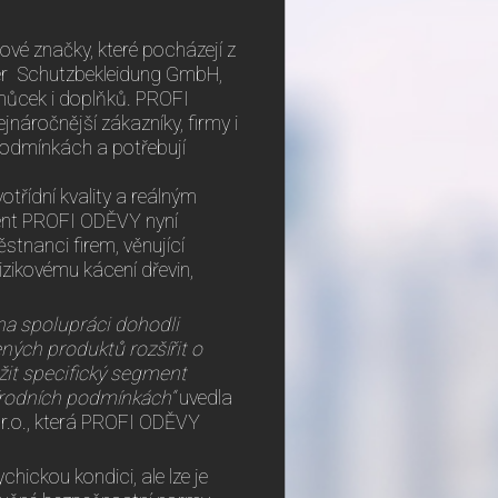
vé značky, které pocházejí z
ner Schutzbekleidung GmbH,
ůcek i doplňků. PROFI
jnáročnější zákazníky, firmy i
h podmínkách a potřebují
otřídní kvality a reálným
ent PROFI ODĚVY nyní
ěstnanci firem, věnující
rizikovému kácení dřevin,
a spolupráci dohodli
ených produktů rozšířit o
žit specifický segment
přírodních podmínkách“
uvedla
s r.o., která PROFI ODĚVY
hickou kondici, ale lze je