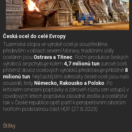
Česká ocel do celé Evropy
Tuzemská stopa ve výrobě oceli je soustředěna
především v oblasti severní Moravy, tradičními sídly
oceláren jsou
Ostrava a Třinec
. Roční produkce českých
výrobců se pohybuje kolem
4,7 milionů tun
surové oceli,
přičemž dovoz ocelových výrobků představuje přibližně
8
milionů tun
. Nejčastějšími adresáty české oceli jsou naši
sousedé, tedy
Německo, Rakousko a Polsko
. Po
kritickém omezení poptávky a zároveň růstu cen vstupů v
covidových letech poptávka zásadně zesílila a ocelářství
tak v České republice opět patří k perspektivním oborům
tvořícím podstatnou část HDP. (27.8.2023)
Štítky
: