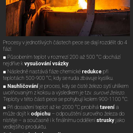
Procesy v jednotlivých částech pece se dají rozdělit do 4
fází:
■ Působením teplot v rozmezí 200 až 500 °C dochází
nejdříve k
vysušování vsázky
.
■ Následně nastává fáze chemické
redukce
při
teplotách 500-900 °C, kdy se ruda zbavuje kyslíku.
■ Nauhličování
je proces, kdy se čisté železo sytí uhlíkem
uvolňovaným z koksu a výsledkem je tzv.
surové železo
.
Teploty v této části pece se pohybují kolem 900-1100 °C.
■ Při dosažení teplot až ke 2000 °C probíhá
tavení
a
může dojít k
odpichu
– odpouštění surového železa do
nístěje – a současně i k finálnímu oddělení
strusky
jako
vedlejšího produktu.