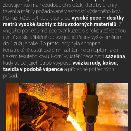
zbavuje maxima nežádoucích složek, které by bránily
tavení a měnily požadované vlastnosti výsledného kovu.
Pak už může být dopravena do
vysoké pece – desítky
metrů vysoké šachty z žáruvzdorných materiálů
. Z
vnějšího pohledu má pec tvar kužele s širokou základnou,
uvnitř se ale přibližně od své jedné třetiny výšky směrem
dolů zužuje také. To proto, aby byla schopna
konstrukčně ustát extrémní zatížení nejen teplem, ale i
tlakem tekutého kovu. Horní vyústění pece tvoří
sazebna
,
kudy se do jejích útrob vsypává
vsázka rudy, koksu,
tavidla v podobě vápence
a případně potřebných
přísad.