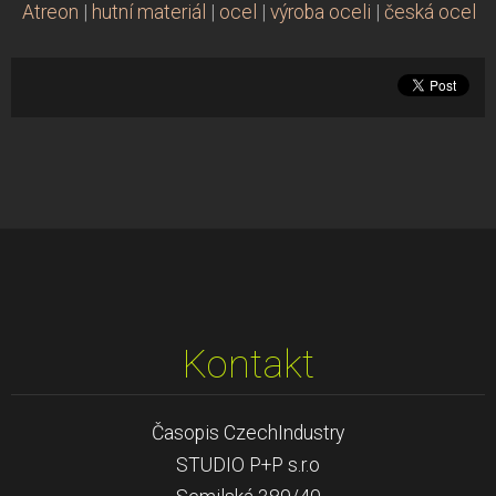
Atreon
|
hutní materiál
|
ocel
|
výroba oceli
|
česká ocel
Kontakt
Časopis CzechIndustry
STUDIO P+P s.r.o