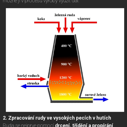
možné ji v procesu výroby využít dál.
2. Zpracování rudy ve vysokých pecích v hutích
Ruda se nejprve pomocí
drcení, třídění a propírání