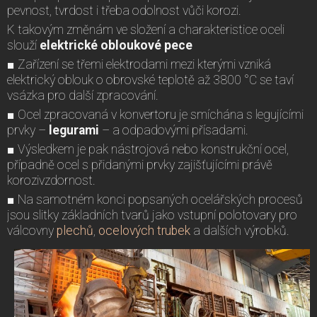
pevnost, tvrdost i třeba odolnost vůči korozi.
K takovým změnám ve složení a charakteristice oceli
slouží
elektrické
obloukové pece
■ Zařízení se třemi elektrodami mezi kterými vzniká
elektrický oblouk o obrovské teplotě až 3800 °C se taví
vsázka pro další zpracování.
■ Ocel zpracovaná v konvertoru je smíchána s legujícími
prvky –
legurami
– a odpadovými přísadami.
■ Výsledkem je pak nástrojová nebo konstrukční ocel,
případně ocel s přidanými prvky zajišťujícími právě
korozivzdornost.
■ Na samotném konci popsaných ocelářských procesů
jsou slitky základních tvarů jako vstupní polotovary pro
válcovny
plechů
,
ocelových trubek
a dalších výrobků.