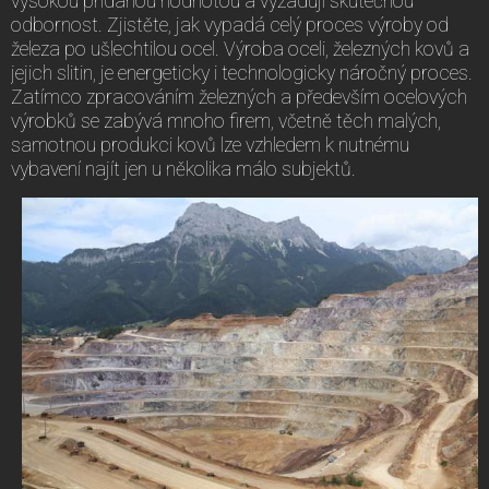
vysokou přidanou hodnotou a vyžadují skutečnou
odbornost. Zjistěte, jak vypadá celý proces výroby od
železa po ušlechtilou ocel. Výroba oceli, železných kovů a
jejich slitin, je energeticky i technologicky náročný proces.
Zatímco zpracováním železných a především ocelových
výrobků se zabývá mnoho firem, včetně těch malých,
samotnou produkci kovů lze vzhledem k nutnému
vybavení najít jen u několika málo subjektů.