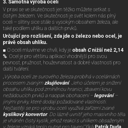
3. Samotná výroba oceli
V praxi se ve skutečnosti jen těžko můžete setkat s
čistým železem. Ve skutečnosti je svět kolem nás plný
oceli – slitiny sice stále s vysokým obsahem železa, ale
také podílem uhlíku a dalších prvků.
Určující pro rozlišení, zda jde o železo nebo ocel, je
právě obsah uhlíku.
■ O oceli mluvíme ve chvíli, kdy je
obsah
C
nižší než 2,14
%
. Ocel je pro většinu aplikací vhodnější pro svou
pevnost, pružnost, houževnatost a dobré vlastnosti pro
další tváření.
„Výroba oceli ze surového železa probíhá v ocelárnách
procesem zvaným
zkujňování
. Jeho účelem je snížení
obsahu uhlíku pod zmíněnou hranici, zbavení kovu
nežádoucích prvků a naopak obohacení –
legování
–
jinými prvky, které dodají požadované vlastnosti.
Nejčastěji se pro výrobu oceli využívá zařízení zvané
kyslíkový konvertor
. Do lázně uvnitř jeho masivního těla
je vháněn čistý kyslík, jehož reakcí s uhlíkem obsaženým
v železe vzniká teplo nutné pro tavení,“
říká
Patrik Duda
,