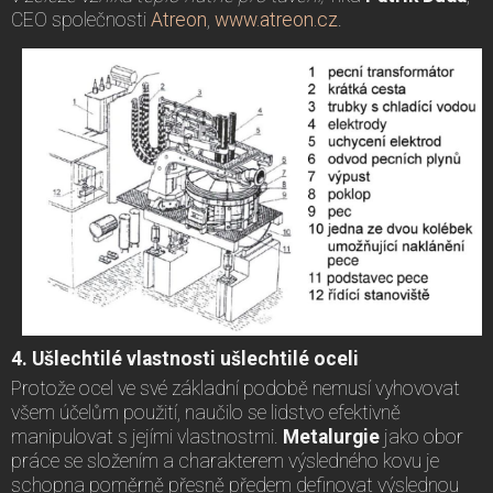
CEO společnosti
Atreon
,
www.atreon.cz
.
4. Ušlechtilé vlastnosti ušlechtilé oceli
Protože ocel ve své základní podobě nemusí vyhovovat
všem účelům použití, naučilo se lidstvo efektivně
manipulovat s jejími vlastnostmi.
Metalurgie
jako obor
práce se složením a charakterem výsledného kovu je
schopna poměrně přesně předem definovat výslednou