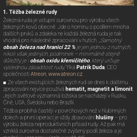
1. Těžba železné rudy
Železná ruda je vstupní surovinou pro výrobu všech
železných kovů obecně. Jde o horninu s podílem mnoha
dalších prvků a zdaleka ne každá železná ruda je tak
vhodná pro následné zpracování v hutích.
„Samotný
obsah železa nad hranicí 22 %
je jen jednou z nutných,
nikoli však jediných, podmínek – minimálně stejně
důležitý je i
obsah oxidu křemičitého
, který určuje
výslednou zásaditost rudy,“
říká
Patrik Duda
, CEO
společnosti
Atreon
,
www.atreon.cz
.
■ Ze všech existujících železných rud se dnes k dalšímu
zpracování nejvíce používá
hematit, magnetit a limonit
.
Jejich světově významná ložiska se nacházejí v Rusku,
Číně, USA, Švédsku nebo Brazílii.
Těžba probíhá častěji v povrchových než v hlubinných
dolech a první operací je vždy zbavování
hlušiny
– pro
výrobu železa neproduktivních přísad rudy. Až pak má
vzniklá surovina dostatečně zvýšený podíl železa a je