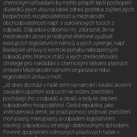
chemickými přísadami by mohlo přispět lepší pochopení
důsledků jejich vlivu na lidské zdraví, potřeba zvýšení jejich
bezpečnosti, recyklovatelnosti a mezinárodní
obchodovatelnosti např. v surovinových tocích z
odpadů. Odpadoví odborníci mj. zdůraznili, že na
mezinárodní úrovni je nezbytné efektivně využívat
existujících legislativních rámců a jejich synergie, např.
Basilejské úmluvy o kontrole pohybu nebezpečných
odpadů přes hranice států a jejich zneškodňování,
strategie pro nakládání s chemickými látkami, platných
omezení Mezinárodní námořní organizace nebo
regionálních úmluv o moři.
„Již dnes dochází v řadě zemí na národní i lokální úrovni k
zavádění opatření vedoucím ke snížení znečištění
pocházejícího z odpadů a obalů a tedy ke zlepšení
odpadového hospodářství. Česká republika, jako
vnitrozemská země, se snaží pomoci snižovat znečištění
moří plasty, mikroplasty a odpadem legislativními
nástroji, odpadovou strategií i dobrovolnými dohodami.
Povinné zpoplatnění odnosných plastových tašek v