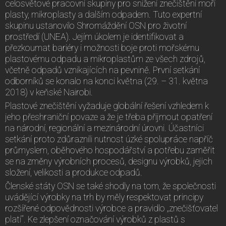
celosvětové pracovní skupiny pro snížení znečištění moří
plasty, mikroplasty a dalším odpadem. Tuto expertní
skupinu ustanovilo Shromáždění OSN pro životní
prostředí (UNEA). Jejím úkolem je identifikovat a
přezkoumat bariéry i možnosti boje proti mořskému
plastovému odpadu a mikroplastům ze všech zdrojů,
včetně odpadů vznikajících na pevnině. První setkání
odborníků se konalo na konci května (29. – 31. května
2018) v keňské Nairobi.
Plastové znečištění vyžaduje globální řešení vzhledem k
jeho přeshraniční povaze a že je třeba přijmout opatření
na národní, regionální a mezinárodní úrovni. Účastníci
setkání proto zdůraznili nutnost úzké spolupráce napříč
průmyslem, oběhového hospodářství a potřebu zaměřit
se na změny výrobních procesů, designu výrobků, jejich
složení, velikosti a produkce odpadů.
Členské státy OSN se také shodly na tom, že společnosti
uvádějící výrobky na trh by měly respektovat principy
rozšířené odpovědnosti výrobce a pravidlo „znečišťovatel
platí“. Ke zlepšení označování výrobků z plastů s