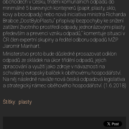
obchodech v Česku, třídění komunálních odpadů do
minimálně 5 barevných kontejnerů (papír, plasty, sklo,
kovy a bioodpady) nebo nová iniciativa ministra Richarda
Brabce „DostByloPlastu“ přispívají bezpochyby ke snížení
zatížení životního prostředí odpady, jednorázovými plasty
především a prevenci vzniku odpadů,“ komentuje situaci v
ČR člen expertní skupiny a ředitel odboru odpadů MŽP
Jaromír Manhart.
Ministerstvo proto bude důsledně prosazovat odklon
odpadů ze skládek na úkor třídění odpadů, jejich
zpracování a využití jako zdroje v návaznosti na
schválený evropský balíček k oběhovému hospodářství.
Na něj následně naváže nová česká odpadová legislativa
a strategický rámec oběhového hospodářství. (1.6.2018)
Štítky
:
plasty