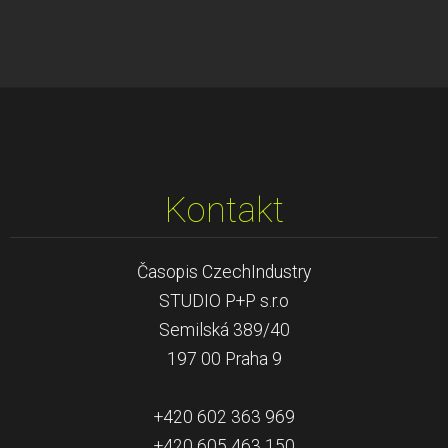
Kontakt
Časopis CzechIndustry
STUDIO P+P s.r.o
Semilská 389/40
197 00 Praha 9
+420 602 363 969
+420 605 463 150