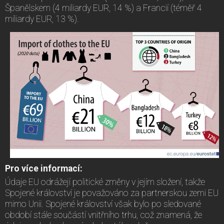
Španělskem (4 miliardy EUR, 14 %) a Francií (téměř 4
miliardy EUR, 13 %).
Pro více informací:
Údaje EU odrážejí politické změny v jejím složení, takže
Spojené království je považováno za partnerskou zemi EU
mimo Unii. Spojené království však bylo po sledované
období stále součástí vnitřního trhu, což znamená, že