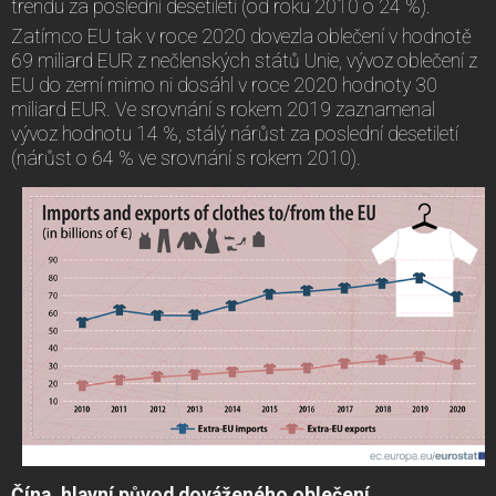
trendu za poslední desetiletí (od roku 2010 o 24 %).
Zatímco EU tak v roce 2020 dovezla oblečení v hodnotě
69 miliard EUR z nečlenských států Unie, vývoz oblečení z
EU do zemí mimo ni dosáhl v roce 2020 hodnoty 30
miliard EUR. Ve srovnání s rokem 2019 zaznamenal
vývoz hodnotu 14 %, stálý nárůst za poslední desetiletí
(nárůst o 64 % ve srovnání s rokem 2010).
Čína, hlavní původ dováženého oblečení