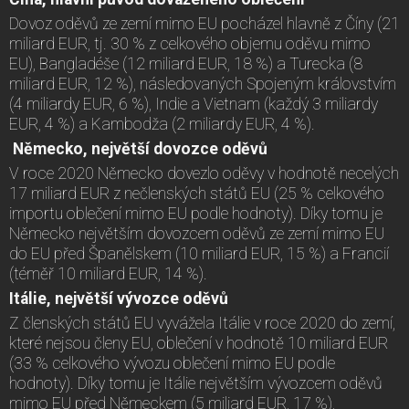
Dovoz oděvů ze zemí mimo EU pocházel hlavně z Číny (21
miliard EUR, tj. 30 % z celkového objemu oděvu mimo
EU), Bangladéše (12 miliard EUR, 18 %) a Turecka (8
miliard EUR, 12 %), následovaných Spojeným královstvím
(4 miliardy EUR, 6 %), Indie a Vietnam (každý 3 miliardy
EUR, 4 %) a Kambodža (2 miliardy EUR, 4 %).
Německo, největší dovozce oděvů
V roce 2020 Německo dovezlo oděvy v hodnotě necelých
17 miliard EUR z nečlenských států EU (25 % celkového
importu oblečení mimo EU podle hodnoty). Díky tomu je
Německo největším dovozcem oděvů ze zemí mimo EU
do EU před Španělskem (10 miliard EUR, 15 %) a Francií
(téměř 10 miliard EUR, 14 %).
Itálie, největší vývozce oděvů
Z členských států EU vyvážela Itálie v roce 2020 do zemí,
které nejsou členy EU, oblečení v hodnotě 10 miliard EUR
(33 % celkového vývozu oblečení mimo EU podle
hodnoty). Díky tomu je Itálie největším vývozcem oděvů
mimo EU před Německem (5 miliard EUR, 17 %),