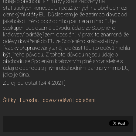
údaje o obchodu s ním byly stále založeny na
statistických koncepcích použitelných na obchod mezi
členskými státy EU. Důsledkem je, že zatímco dovoz od
jakéhokoli jiného obchodního partnera mimo EU je
seskupen podle země původu, údaje ze Spojeného
království odrážejí zemi odeslání. V praxi to znamená, že
oděvy dovážené do EU ze Spojeného království byly
fyzicky přepravovány z něj, ale část těchto oděvů mohla
být jiného původu. Z tohoto důvodu nejsou údaje o
obchodu se Spojeným královstvím plně srovnatelné s
údaji o obchodu s jinými obchodními partnery mimo EU,
jako je Čína.
Zdroj: Eurostat (24.4.2021)
Štítky
:
Eurostat
|
dovoz oděvů
|
oblečení