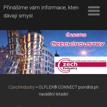
Přinášíme vám informace, které
dávají smysl
CzechIndustry
>
ÖLFLEX® CONNECT pomáhá při
navádění letadel