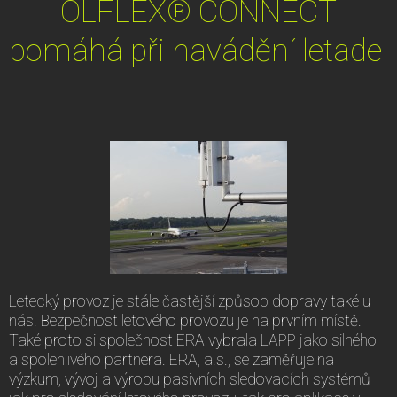
ÖLFLEX® CONNECT
pomáhá při navádění letadel
Letecký provoz je stále častější způsob dopravy také u
nás. Bezpečnost letového provozu je na prvním místě.
Také proto si společnost ERA vybrala LAPP jako silného
a spolehlivého partnera. ERA, a.s., se zaměřuje na
výzkum, vývoj a výrobu pasivních sledovacích systémů