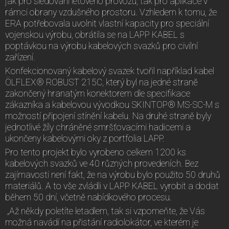
jak pro sledování letového provozu, tak pro aplikace v
rámci obrany vzdušného prostoru. Vzhledem k tomu, že
ERA potřebovala uvolnit vlastní kapacity pro speciální
vojenskou výrobu, obrátila se na LAPP KABEL s
poptávkou na výrobu kabelových svazků pro civilní
zařízení.
Konfekcionovaný kabelový svazek tvořil například kabel
ÖLFLEX® ROBUST 215C, který byl na jedné straně
zakončený hranatým konektorem dle specifikace
zákazníka a kabelovou vývodkou SKINTOP® MS-SC-M s
možností připojení stínění kabelu. Na druhé straně byly
jednotlivé žíly chráněné smršťovacími hadicemi a
ukončeny kabelovými oky z portfolia LAPP.
Pro tento projekt bylo vyrobeno celkem 1200 ks
kabelových svazků ve 40 různých provedeních. Bez
zajímavosti není fakt, že na výrobu bylo použito 50 druhů
materiálů. A to vše zvládli v LAPP KABEL vyrobit a dodat
během 50 dní, včetně nabídkového procesu.
„Až někdy poletíte letadlem, tak si vzpomeňte, že Vás
možná navádí na přistání radiolokátor, ve kterém je