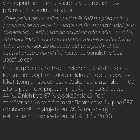
v kategorii Energetika, plynárenství, petrochemický
průmysl již posedmé za sebou.
„Energetika se v současnosti mění přímo před očima –
prosazují se nové technologie i způsoby uvažování, je to
dynamické odvětví, kde se neustále něco děje. Je vidět,
že mladí lidé ty změny intenzivně vnímají a chtějí být u
toho. Jsme rádi, že budoucnost energetiky chtějí
ovlivnit právě s námi,“
říká ředitel personalistiky ČEZ
Josef Lejček.
ČEZ se i přes dlouho trvající rekordní zaměstnanost a
konkurenční boj firem o kvalitní lidi daří nové pracovníky
lákat. Loni jich společnost v Česku nabrala zhruba 1 100,
z toho podíl nově přijatých mladých lidí do 30 let tvořil
44 %. Z nich bylo 37 % vysokoškoláků. Podíl
zaměstnanců s terciárním vzděláním se ve Skupině ČEZ
dlouhodobě pohybuje kolem 30 %, na jaderných
elektrárnách dokonce kolem 50 %. (12.2.2020)