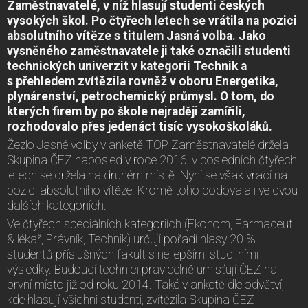
Zaměstnavatelé, v níž hlasují studenti českých
vysokých škol. Po čtyřech letech se vrátila na pozici
absolutního vítěze s titulem Jasná volba. Jako
vysněného zaměstnavatele ji také označili studenti
technických univerzit v kategorii Technik a
s přehledem zvítězila rovněž v oboru Energetika,
plynárenství, petrochemický průmysl. O tom, do
kterých firem by po škole nejraději zamířili,
rozhodovalo přes jedenáct tisíc vysokoškoláků.
Žezlo Jasné volby v anketě TOP Zaměstnavatelé držela
Skupina ČEZ naposled v roce 2016, v posledních čtyřech
letech se držela na druhém místě. Nyní se však vrací na
pozici absolutního vítěze. Kromě toho bodovala i ve dvou
dalších kategoriích.
Ve čtyřech speciálních kategoriích (Ekonom, Farmaceut
& lékař, Právník, Technik) určují pořadí hlasy 20 %
studentů příslušných fakult s nejlepšími studijními
výsledky. Budoucí technici pravidelně umisťují ČEZ na
první místo již od roku 2014. Také v anketě dle odvětví,
kde hlasují všichni studenti, zvítězila Skupina ČEZ