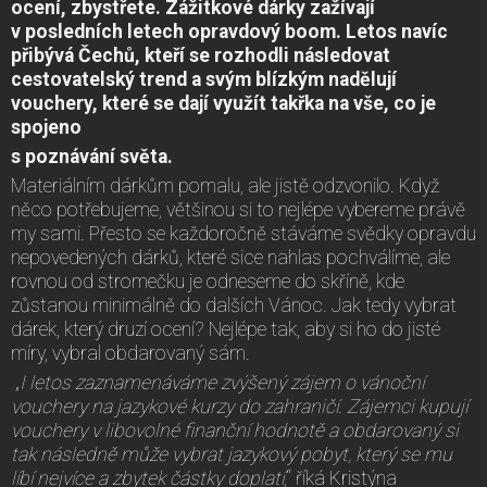
ocení, zbystřete. Zážitkové dárky zažívají
v posledních letech opravdový boom. Letos navíc
přibývá Čechů, kteří se rozhodli následovat
cestovatelský trend a svým blízkým nadělují
vouchery, které se dají využít takřka na vše, co je
spojeno
s poznávání světa.
Materiálním dárkům pomalu, ale jistě odzvonilo. Když
něco potřebujeme, většinou si to nejlépe vybereme právě
my sami. Přesto se každoročně stáváme svědky opravdu
nepovedených dárků, které sice nahlas pochválíme, ale
rovnou od stromečku je odneseme do skříně, kde
zůstanou minimálně do dalších Vánoc. Jak tedy vybrat
dárek, který druzí ocení? Nejlépe tak, aby si ho do jisté
míry, vybral obdarovaný sám.
„
I letos zaznamenáváme zvýšený zájem o vánoční
vouchery na jazykové kurzy do zahraničí. Zájemci kupují
vouchery v libovolné finanční hodnotě a obdarovaný si
tak následně může vybrat jazykový pobyt, který se mu
líbí nejvíce a zbytek částky doplatí
,“ říká Kristýna