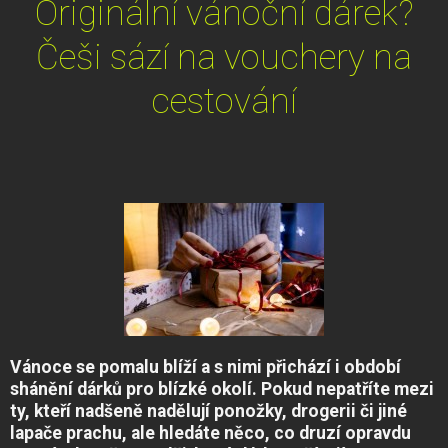
Originální vánoční dárek?
Češi sází na vouchery na
cestování
Vánoce se pomalu blíží a s nimi přichází i období
shánění dárků pro blízké okolí. Pokud nepatříte mezi
ty, kteří nadšeně nadělují ponožky, drogerii či jiné
lapače prachu, ale hledáte něco, co druzí opravdu