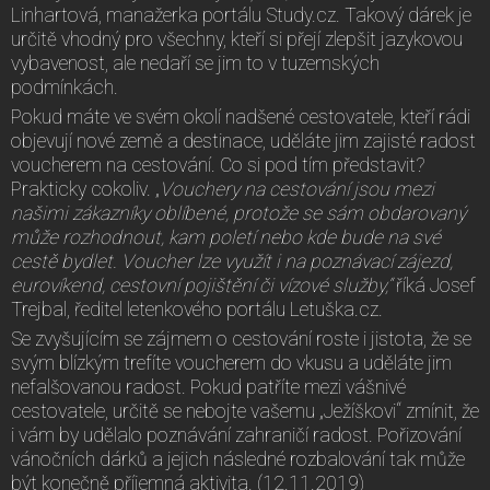
Linhartová, manažerka portálu Study.cz. Takový dárek je
určitě vhodný pro všechny, kteří si přejí zlepšit jazykovou
vybavenost, ale nedaří se jim to v tuzemských
podmínkách.
Pokud máte ve svém okolí nadšené cestovatele, kteří rádi
objevují nové země a destinace, uděláte jim zajisté radost
voucherem na cestování. Co si pod tím představit?
Prakticky cokoliv. „
Vouchery na cestování jsou mezi
našimi zákazníky oblíbené, protože se sám obdarovaný
může rozhodnout, kam poletí nebo kde bude na své
cestě bydlet. Voucher lze využít i na poznávací zájezd,
eurovíkend, cestovní pojištění či vízové služby,“
říká Josef
Trejbal, ředitel letenkového portálu Letuška.cz.
Se zvyšujícím se zájmem o cestování roste i jistota, že se
svým blízkým trefíte voucherem do vkusu a uděláte jim
nefalšovanou radost. Pokud patříte mezi vášnivé
cestovatele, určitě se nebojte vašemu „Ježíškovi“ zmínit, že
i vám by udělalo poznávání zahraničí radost. Pořizování
vánočních dárků a jejich následné rozbalování tak může
být konečně příjemná aktivita. (12.11.2019)