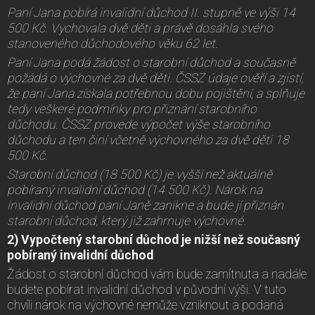
Paní Jana pobírá invalidní důchod II. stupně ve výši 14
500 Kč. Vychovala dvě děti a právě dosáhla svého
stanoveného důchodového věku 62 let.
Paní Jana podá žádost o starobní důchod a současně
požádá o výchovné za dvě děti. ČSSZ údaje ověří a zjistí,
že paní Jana získala potřebnou dobu pojištění, a splňuje
tedy veškeré podmínky pro přiznání starobního
důchodu. ČSSZ provede výpočet výše starobního
důchodu a ten činí včetně výchovného za dvě děti 18
500 Kč.
Starobní důchod (18 500 Kč) je vyšší než aktuálně
pobíraný invalidní důchod (14 500 Kč). Nárok na
invalidní důchod paní Janě zanikne a bude jí přiznán
starobní důchod, který již zahrnuje výchovné.
2) Vypočtený starobní důchod je nižší než současný
pobíraný invalidní důchod
Žádost o starobní důchod vám bude zamítnuta a nadále
budete pobírat invalidní důchod v původní výši. V tuto
chvíli nárok na výchovné nemůže vzniknout a podaná