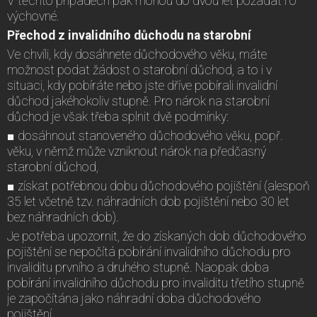
V těchto případech pak mohou do dvou let požádat i o
výchovné.
Přechod z invalidního důchodu na starobní
Ve chvíli, kdy dosáhnete důchodového věku, máte
možnost podat žádost o starobní důchod, a to i v
situaci, kdy pobíráte nebo jste dříve pobírali invalidní
důchod jakéhokoliv stupně. Pro nárok na starobní
důchod je však třeba splnit dvě podmínky:
■ dosáhnout stanoveného důchodového věku, popř.
věku, v němž může vzniknout nárok na předčasný
starobní důchod,
■ získat potřebnou dobu důchodového pojištění (alespoň
35 let včetně tzv. náhradních dob pojištění nebo 30 let
bez náhradních dob).
Je potřeba upozornit, že do získaných dob důchodového
pojištění se nepočítá pobírání invalidního důchodu pro
invaliditu prvního a druhého stupně. Naopak doba
pobírání invalidního důchodu pro invaliditu třetího stupně
je započítána jako náhradní doba důchodového
pojištění.