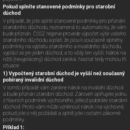
Pokud splníte stanovené podmínky pro starobní
důchod
V případě, že jste splnili stanovené podmínky pro přiznání
starobního důchodu, neznamená to automaticky, že vám
bude přiznán. ČSSZ nejprve provede výpočet výše vašeho
starobního důchodu a platí, že jsou-li současně splněny
podmínky na výplatu starobního a invalidního důchodu,
vyplácí se jen jeden důchod, a to vždy ten vyšší. Nárok na
nižší (nevyplácený) důchod zaniká. Nastat tedy mohou tři
situace:
1) Vypočtený starobní důchod je vyšší než současný
pobíraný invalidní důchod
V tomto případě vám zanikne nárok na invalidní důchod
a bude přiznán starobní důchod. Zároveň splňujete jednu
z hlavních podmínek výchovného, jelikož pobíráte starobní
důchod. Proto vám může vzniknout nárok i na výchovné,
pokud jste o něj požádali a splnili jste i ostatní zákonné
podmínky.
Příklad 1: