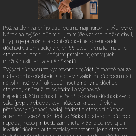
Poživatelé invalidního důchodu nemají nárok na výchovné.
Nárok na zvýšení důchodu jim může vzniknout až ve chvíli,
kdy jim je přiznán starobní důchod nebo se invalidní
důchod automaticky v jejich 65 letech transformuje na
starobní důchod. Přinášíme přehled nejčastějších
možných situací včetně příkladů.
Zvýšení důchodu za vychované dítě/děti je možné pouze
u starobního důchodu. Osoby v invalidním důchodu mají
několik možností, jak dosáhnout změny na důchod
starobní, k němuž lze požádat i o výchovné.
Nejjednodušší možností je, že při dosažení důchodového
věku (popř. v období, kdy může vzniknout nárok na
předčasný důchod) podají žádost o starobní důchod
a ten jim bude přiznán. Pokud žádost o starobní důchod
nepodají nebo jim bude zamítnuta, v 65 letech se jejich
invalidní důchod automaticky transformuje na starobní.