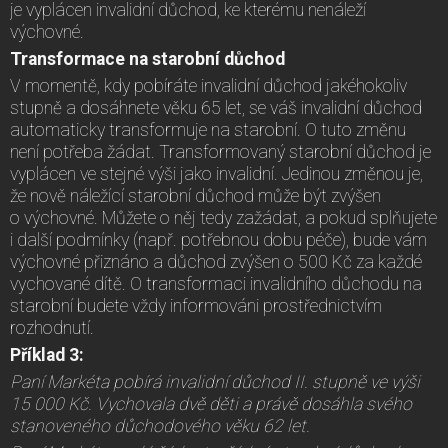
je vyplácen invalidní důchod, ke kterému nenáleží
výchovné.
Transformace na starobní důchod
V momentě, kdy pobíráte invalidní důchod jakéhokoliv
stupně a dosáhnete věku 65 let, se váš invalidní důchod
automaticky transformuje na starobní. O tuto změnu
není potřeba žádat. Transformovaný starobní důchod je
vyplácen ve stejné výši jako invalidní. Jedinou změnou je,
že nově náležící starobní důchod může být zvýšen
o výchovné. Můžete o něj tedy zažádat, a pokud splňujete
i další podmínky (např. potřebnou dobu péče), bude vám
výchovné přiznáno a důchod zvýšen o 500 Kč za každé
vychované dítě. O transformaci invalidního důchodu na
starobní budete vždy informováni prostřednictvím
rozhodnutí.
Příklad 3:
Paní Markéta pobírá invalidní důchod II. stupně ve výši
15 000 Kč. Vychovala dvě děti a právě dosáhla svého
stanoveného důchodového věku 62 let.