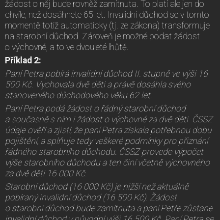
žádost o něj bude rovněž zamítnuta. To platí ale jen do
chvíle, než dosáhnete 65 let. Invalidní důchod se v tomto
momentě totiž automaticky (tj. ze zákona) transformuje
na starobní důchod. Zároveň je možné podat žádost
o výchovné, a to ve dvouleté lhůtě.
Příklad 2:
Paní Petra pobírá invalidní důchod II. stupně ve výši 16
500 Kč. Vychovala dvě děti a právě dosáhla svého
stanoveného důchodového věku 62 let.
Paní Petra podá žádost o řádný starobní důchod
a současně s ním i žádost o výchovné za dvě děti. ČSSZ
údaje ověří a zjistí, že paní Petra získala potřebnou dobu
pojištění, a splňuje tedy veškeré podmínky pro přiznání
řádného starobního důchodu. ČSSZ provede výpočet
výše starobního důchodu a ten činí včetně výchovného
za dvě děti 16 000 Kč.
Starobní důchod (16 000 Kč) je nižší než aktuálně
pobíraný invalidní důchod (16 500 Kč). Žádost
o starobní důchod bude zamítnuta a paní Petře zůstane
invalidní důchod v původní výši 16 500 Kč. Paní Petra se