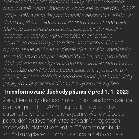
Paní Markéta podá žádost o řádný starobní důchod
a současně s ním i žádost o výchovné za dvě děti. ČSSZ
údaje ověří a zjistí, že paní Markéta nezískala potřebnou
dobu pojištění. Žádost o starobní důchod bude paní
Markétě zamítnuta a bude nadále pobírat invalidní
důchod 15 000 Kč. Paní Markéta momentálně
nesplňuje podmínky pro nárok na starobní důchod,
a proto bude její žádost včetně výchovného zamítnuta.
Ve chvíli, kdy bude paní Markétě 65 let, se její invalidní
důchod automaticky transformuje na starobní důchod.
Pak může paní Markéta podat žádost o výchovné a v
případě splnění dalších podmínek (např. potřebné doby
péče) jí bude starobní důchod o výchovné zvýšen.
Transformované důchody přiznané před 1. 1. 2023
Ženy, kterým byl důchod z invalidního transformován na
starobní před 1. 1. 2023, mají od lednové splátky
automaticky nárok na jeho zvýšení o výchovné podle
počtu dětí evidovaných v tzv. základních registrech
vedených Ministerstvem vnitra. Těmto ženám bude
zpočátku vyplaceno formou samostatného doplatku