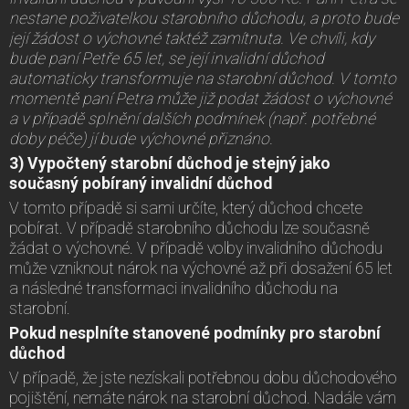
nestane poživatelkou starobního důchodu, a proto bude
její žádost o výchovné taktéž zamítnuta. Ve chvíli, kdy
bude paní Petře 65 let, se její invalidní důchod
automaticky transformuje na starobní důchod. V tomto
momentě paní Petra může již podat žádost o výchovné
a v případě splnění dalších podmínek (např. potřebné
doby péče) jí bude výchovné přiznáno.
3) Vypočtený starobní důchod je stejný jako
současný pobíraný invalidní důchod
V tomto případě si sami určíte, který důchod chcete
pobírat. V případě starobního důchodu lze současně
žádat o výchovné. V případě volby invalidního důchodu
může vzniknout nárok na výchovné až při dosažení 65 let
a následné transformaci invalidního důchodu na
starobní.
Pokud nesplníte stanovené podmínky pro starobní
důchod
V případě, že jste nezískali potřebnou dobu důchodového
pojištění, nemáte nárok na starobní důchod. Nadále vám