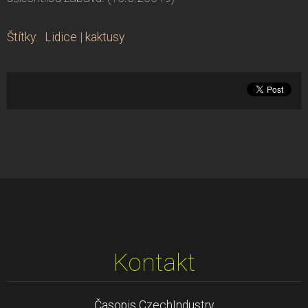
Štítky
:
Lidice
|
kaktusy
Kontakt
Časopis CzechIndustry