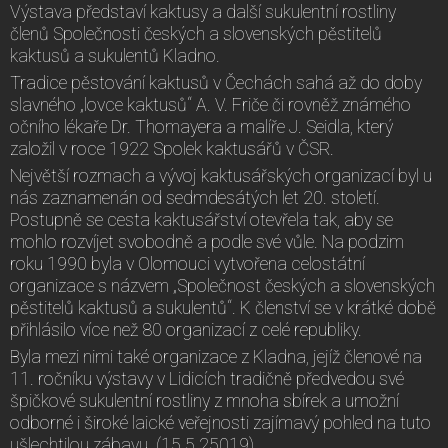
Výstava představí kaktusy a další sukulentní rostliny
členů Společnosti českých a slovenských pěstitelů
kaktusů a sukulentů Kladno.
Tradice pěstování kaktusů v Čechách sahá až do doby
slavného „lovce kaktusů“ A. V. Friče či rovněž známého
očního lékaře Dr. Thomayera a malíře J. Seidla, který
založil v roce 1922 Spolek kaktusářů v ČSR.
Největší rozmach a vývoj kaktusářských organizací byl u
nás zaznamenán od sedmdesátých let 20. století.
Postupně se cesta kaktusářství otevřela tak, aby se
mohlo rozvíjet svobodně a podle své vůle. Na podzim
roku 1990 byla v Olomouci vytvořena celostátní
organizace s názvem „Společnost českých a slovenských
pěstitelů kaktusů a sukulentů“. K členství se v krátké době
přihlásilo více než 80 organizací z celé republiky.
Byla mezi nimi také organizace z Kladna, jejíž členové na
11. ročníku výstavy v Lidicích tradičně předvedou své
špičkové sukulentní rostliny z mnoha sbírek a umožní
odborné i široké laické veřejnosti zajímavý pohled na tuto
ušlechtilou zábavu. (15.5.25019)