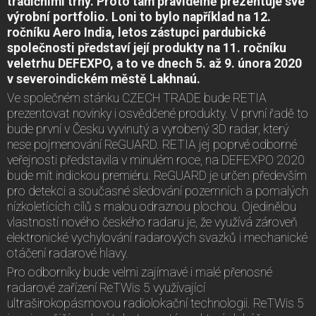
tradičními trhy. Proto tam pravidelně prezentuje své
výrobní portfolio. Loni to bylo například na 12.
ročníku Aero India, letos zástupci pardubické
společnosti představí její produkty na 11. ročníku
veletrhu DEFEXPO, a to ve dnech 5. až 9. února 2020
v severoindickém městě Lakhnaú.
Ve společném stánku CZECH TRADE bude RETIA
prezentovat novinky i osvědčené produkty. V první řadě to
bude první v Česku vyvinutý a vyrobený 3D radar, který
nese pojmenování ReGUARD. RETIA jej poprvé odborné
veřejnosti představila v minulém roce, na DEFEXPO 2020
bude mít indickou premiéru. ReGUARD je určen především
pro detekci a současné sledování pozemních a pomalých
níz­koletících cílů s malou odraznou plochou. Ojedinělou
vlastností nového českého radaru je, že využívá zároveň
elektronické vy­chylování radarových svazků i mechanické
otáčení radarové hlavy.
Pro odborníky bude velmi zajímavé i malé přenosné
radarové zařízení ReTWis 5 využívající
ultraširokopásmovou radiolokační technologii. ReTWis 5