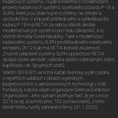
radarových systémů. Půjde konkrétně o modernizační
projekty radarových systémů sovětského původu P-18 a
SURN, které jsou stále hojně rozšířeny i ve střední a
východní Asii. V případě přehledového a vyhledávacího
radaru P-18 má RETIA za sebou několik desítek
modernizovaných systémů pro řadu zákazníků, a to
včetně Armády České republiky. Také s modernizací
radarového systému SURN protiletadlového raketového
kompletu 2K12 Kub má RETIA bohaté zkušenosti.
Značně vylepšené systémy SURN společnost RETIA
dodala české armádě i několika dalším ozbrojeným silám,
kupříkladu i do Spojených států.
Veletrh DEFEXPO se koná každé dva roky a jde o jednu
z největších událostí v oblasti vojenských,
bezpečnostních a aerokosmických technologií v Indii.
Pořádá jej indická vládní organizace Defence Exhibition
Organisation. Jeho význam potrhuje fakt, že jen v roce
2018 se jej účastnilo přes 700 vystavovatelů, z toho
téměř třetinu tvořily zahraniční firmy. (31.1.2020)