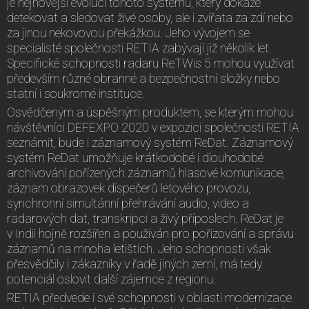
je nejnovější evolucí tohoto systému, který dokáže
detekovat a sledovat živé osoby, ale i zvířata za zdí nebo
za jinou nekovovou překážkou. Jeho vývojem se
specialisté společnosti RETIA zabývají již několik let.
Specifické schopnosti radaru ReTWis 5 mohou využívat
především různé obranné a bezpečnostní složky nebo
statní i soukromé instituce.
Osvědčeným a úspěšným produktem, se kterým mohou
návštěvníci DEFEXPO 2020 v expozici společnosti RETIA
seznámit, bude i záznamový systém ReDat. Záznamový
systém ReDat umožňuje krátkodobé i dlouhodobé
archivování pořízených záznamů hlasové komunikace,
záznam obrazovek dispečerů letového provozu,
synchronní simultánní přehrávání audio, video a
radarových dat, transkripci a živý příposlech. ReDat je
v Indii hojně rozšířen a používán pro pořizování a správu
záznamů na mnoha letištích. Jeho schopnosti však
přesvědčily i zákazníky v řadě jiných zemí, má tedy
potenciál oslovit další zájemce z regionu.
RETIA předvede i své schopnosti v oblasti modernizace