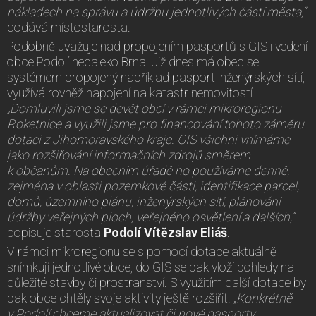
nákladech na správu a údržbu jednotlivých částí města,“
dodává místostarosta.
Podobně uvažuje nad propojením pasportů s GIS i vedení
obce Podolí nedaleko Brna. Již dnes má obec se
systémem propojený například pasport inženýrských sítí,
využívá rovněž napojení na katastr nemovitostí.
„Domluvili jsme se devět obcí v rámci mikroregionu
Roketnice a využili jsme pro financování tohoto záměru
dotaci z Jihomoravského kraje. GIS všichni vnímáme
jako rozšiřování informačních zdrojů směrem
k občanům. Na obecním úřadě ho používáme denně,
zejména v oblasti pozemkové části, identifikace parcel,
domů, územního plánu, inženýrských sítí, plánování
údržby veřejných ploch, veřejného osvětlení a dalších,“
popisuje starosta
Podolí
Vítězslav Eliáš
.
V rámci mikroregionu se s pomocí dotace aktuálně
snímkují jednotlivé obce, do GIS se pak vloží pohledy na
důležité stavby či prostranství. S využitím další dotace by
pak obce chtěly svoje aktivity ještě rozšířit. „
Konkrétně
v Podolí chceme aktualizovat či nově pasporty