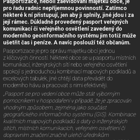
Pasportizace, neboli zaevidování majetku obce, je
pro řadu radnic nepříjemnou povinností. Zatímco
některé k ní přistupují, jen aby ji splnily, jiné jdou i za
její rámec. Důkladně provedený pasport veřejných
komunikací či veřejného osvětlení zavedený do
moderního geoinformačního systému jim totiž může
ušetřit čas i peníze. A navíc poslouží též občanům.
Pasportizace je pro správu majetku obcí jednou
z klíčových činností. Některé obce se u pasportu místních
komunikací, inženýrských sítí nebo veřejného osvětlení
spokojí s jednoduchou kombinací mapových podkladů a
excelových tabulek, jiné chtějí data převádět do
moderního hávu a pracovat s nimi efektivněji.
„Pasport se pro vedení obce může stát výborným
pomocníkem v hospodaření v případě, že je zpracován
vhodným způsobem, zejména jako součást
geografického informačního systému (GIS). Kombinace
kvalitních mapových podkladů s daty o inženýrských
sítích, místních komunikacích, veřejném osvětlení či
dopravním značení značně ulehčí úředníkům