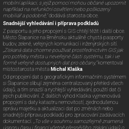
mobilní aplikaci, s jejíž pomocí mohou občané upozornit
například na nefunkční osvětlení nebo poškozený
mobiliář a podobně,“
dodává starosta obce.
Snadnější vyhledávání i příprava podkladů
Z pasportu a jeho propojení s GIS chtějí těžit i další obce.
Město Šlapanice na Brněnsku aktuálně chystá pasporty
budov, zeleně, veřejných komunikací i inženýrských sítí.
„Získaná data chceme používat prostřednictvím GIS jak
pro potřeby města u neveřejné části systému, tak i ve
formě veřejně dostupných dat pro občany,“
komentoval
místostarosta města
Michal Klaška
.
Od propojení dat s geografickým informačním systémem
si Šlapanice slibují zejména centralizovaný přehled všech
údajů, a tím snazší a rychlejší vyhledávání, použití dat či
jejich publikování. Z dalších výhod Klaška vyjmenovává
propojení s daty katastru nemovitostí, zjednodušenou
správu majetku a aktualizaci dat po změnách nebo
snadnější přípravu podkladů pro zpracování zadávacích
dokumentací.
„To vše v souhrnu samozřejmě znamená
úsporu času i financí včetně přesnějšího získání údajů o