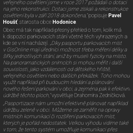
veřejného osvětlení jsme v roce 2017 požádali o dotaci
na jeho rekonstrukci. Dotaci jsme získali a rekonstrukce
osvětlení byla v září 2018 dokončena,“
popisuje
Pavel
Houšť
, starosta obce
Hodonice
.
Obec má tak například přesný přehled o tom, kolik má
k dispozici parkovacích stání včetně těch vyhrazených a
kde se v ní nacházejí.
„Díky pasportu parkovacích míst
v GisOnline mají úředníci možnost třeba měření délky a
šířky jednotlivých stání, aniž by museli fyzicky na místo.
Na panoramatických snímcích si mohou měřit i další
souvislosti, jako vzdálenosti od dětského hřiště,
veřejného osvětlení nebo dalších překážek. Toho mohou
využít například při budoucím hledání a plánování
nového řešení parkování v obci, a zejména pak k efektivní
údržbě těchto ploch,“
vysvětluje Drahomíra Zedníčková.
„Pasportizace nám umožní efektivně plánovat například
údržbu zeleně v obci. Můžeme se zaměřit na opravy
místních komunikací či rozšíření parkovacích míst,
kterých je pořád nedostatek. Velkou výhodu vidíme také
v tom, že tento systém umožňuje komunikaci přes