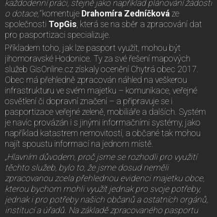
každodenní práci, stejně jako například plánování žádostí
o dotace,“
komentuje
Drahomíra Zedníčková
ze
společnosti
TopGis
, která se na sběr a zpracování dat
pro pasportizaci specializuje.
Příkladem toho, jak lze pasport využít, mohou být
jihomoravské Hodonice. Ty za své řešení mapových
služeb GisOnline.cz získaly ocenění Chytrá obec 2017.
Obec má přehledně zpracován náhled na veškerou
infrastrukturu ve svém majetku – komunikace, veřejné
osvětlení či dopravní značení – a připravuje se i
pasportizace veřejné zeleně, mobiliáře a dalších. Systém
je navíc provázán i s jinými informačními systémy, jako
například katastrem nemovitostí, a občané tak mohou
najít spoustu informací na jednom místě.
„
Hlavním důvodem, proč jsme se rozhodli pro využití
těchto služeb, bylo to, že jsme dosud neměli
zpracovanou zcela přehlednou evidenci majetku obce,
kterou bychom mohli využít jednak pro svoje potřeby,
jednak i pro potřeby našich občanů a ostatních orgánů,
institucí a úřadů. Na základě zpracovaného pasportu