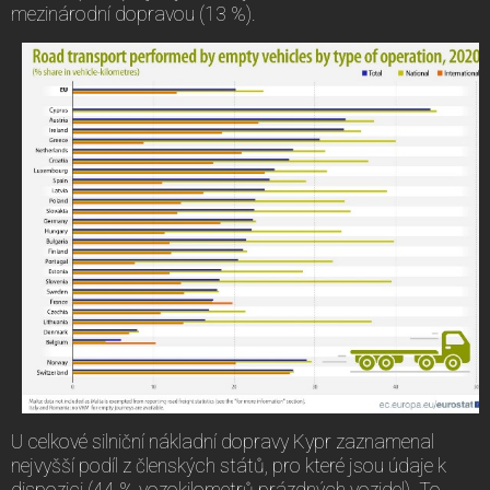
mezinárodní dopravou (13 %).
U celkové silniční nákladní dopravy Kypr zaznamenal
nejvyšší podíl z členských států, pro které jsou údaje k