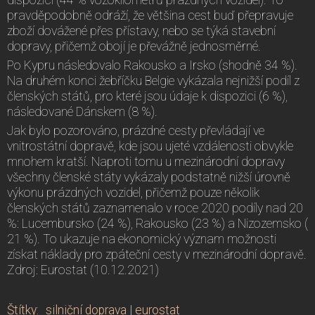
dispozici (44 % vozokilometrů prázdných vozidel). To
pravděpodobně odráží, že většina cest buď přepravuje
zboží dovážené přes přístavy, nebo se týká stavební
dopravy, přičemž obojí je převážně jednosměrné.
Po Kypru následovalo Rakousko a Irsko (shodně 34 %).
Na druhém konci žebříčku Belgie vykázala nejnižší podíl z
členských států, pro které jsou údaje k dispozici (6 %),
následované Dánskem (8 %).
Jak bylo pozorováno, prázdné cesty převládají ve
vnitrostátní dopravě, kde jsou ujeté vzdálenosti obvykle
mnohem kratší. Naproti tomu u mezinárodní dopravy
všechny členské státy vykázaly podstatně nižší úrovně
výkonu prázdných vozidel, přičemž pouze několik
členských států zaznamenalo v roce 2020 podíly nad 20
%: Lucembursko (24 %), Rakousko (23 %) a Nizozemsko (
21 %). To ukazuje na ekonomický význam možnosti
získat náklady pro zpáteční cesty v mezinárodní dopravě.
Zdroj: Eurostat (10.12.2021)
Štítky
:
silniční doprava
|
eurostat