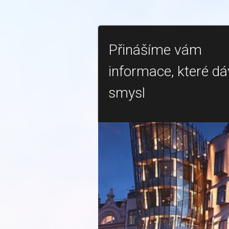
Přinášíme vám
informace, které dá
smysl