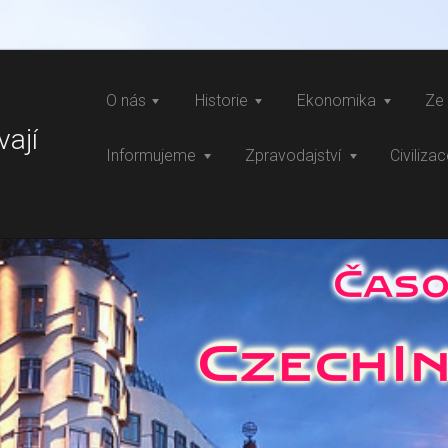
O nás
Historie
Ekonomika
Ze 
vají
Informujeme
Zpravodajství
Civiliza