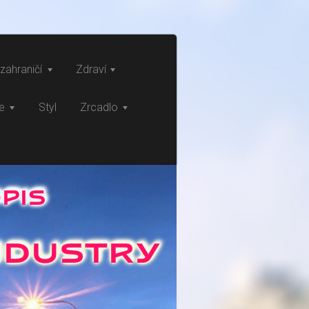
zahraničí
Zdraví
ce
Styl
Zrcadlo