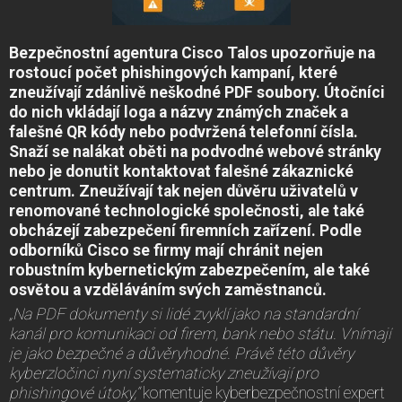
Bezpečnostní agentura Cisco Talos upozorňuje na
rostoucí počet phishingových kampaní, které
zneužívají zdánlivě neškodné PDF soubory. Útočníci
do nich vkládají loga a názvy známých značek a
falešné QR kódy nebo podvržená telefonní čísla.
Snaží se nalákat oběti na podvodné webové stránky
nebo je donutit kontaktovat falešné zákaznické
centrum. Zneužívají tak nejen důvěru uživatelů v
renomované technologické společnosti, ale také
obcházejí zabezpečení firemních zařízení. Podle
odborníků Cisco se firmy mají chránit nejen
robustním kybernetickým zabezpečením, ale také
osvětou a vzděláváním svých zaměstnanců.
„Na PDF dokumenty si lidé zvyklí jako na standardní
kanál pro komunikaci od firem, bank nebo státu. Vnímají
je jako bezpečné a důvěryhodné. Právě této důvěry
kyberzločinci nyní systematicky zneužívají pro
phishingové útoky,“
komentuje kyberbezpečnostní expert