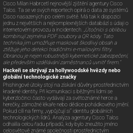
Cisco Milan Habrcetl nejnovější zjištění agentury Cisco
Talos. Ta se ve svých reportech opírá o data ze systémů
Cisco nasazených po celém světě. Má tak k dispozici
jednu z největších a nejkomplexnějších databází s údaji o
internetovém provozu a incidentech.
„Útočníci s oblibou
kombinují zejména PDF soubory a QR kódy. Tato
technika jim umožňuje maskovat škodlivý obsah a
ztěžuje jeho detekci tradičními e-mailovými filtry.
Obranou je nejen robustnější kybernetické zabezpečení,
ale především vzdělávání zaměstnanců uvnitř firem.“
Hackeři se skrývají za hollywoodské hvězdy nebo
globální technologické značky
Phishingové útoky stojí na získání důvěry prostřednictvím
kradené identity. Při komunikaci s běžnými lidmi se
kyberzločinci často vydávají za světoznámé herce a
herečky, zámožné lékaře nebo dědice pohádkového jmění.
Pokud cílí na firmy, „vypůjčují si“ identitu globálních
technologických lídrů. Analýza agentury Cisco Talos
odhalila celou řadu případů, kdy bylo zneužito jméno
celosvětově známé společnosti prostřednictvím