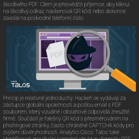
škodlivého PDF. Cílem je přesvědčit příjemce, aby kliknul
na škodlivý odkaz, naskenoval QR kód, nebo dokonce
zavolal na podvodné telefonní číslo.
Princip je relativně jednoduchý. Hackeři se vydávají za
zástupce globální společnosti a pošlou email s PDF
souborem, který vizuálně i obsahově odpovídá zneužité
firmě. Součástí je falešný QR kód s přesměrováním na
phishingové stránky, často chráněné CAPTCHA kódy pro
zvýšení důvěryhodnosti. Analytici Cisco Talos také
identifikovali zneužívání samotné struktury formátu PDF.