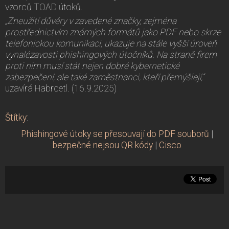
vzorců TOAD útoků.
„Zneužití důvěry v zavedené značky, zejména
prostřednictvím známých formátů jako PDF nebo skrze
telefonickou komunikaci, ukazuje na stále vyšší úroveň
vynalézavosti phishingových útočníků. Na straně firem
proti nim musí stát nejen dobré kybernetické
zabezpečení, ale také zaměstnanci, kteří přemýšlejí,“
uzavírá Habrcetl. (16.9.2025)
Štítky
:
Phishingové útoky se přesouvají do PDF souborů
|
bezpečné nejsou QR kódy
|
Cisco