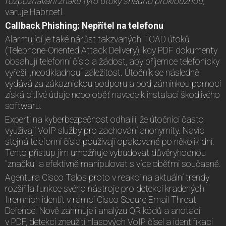
rozpoznávání znaků tyto útoky snadno proklouznou,“
varuje Habrcetl.
Callback Phishing: Nepřítel na telefonu
Alarmující je také nárůst takzvaných TOAD útoků
(Telephone-Oriented Attack Delivery), kdy PDF dokumenty
obsahují telefonní číslo a žádost, aby příjemce telefonicky
vyřešil „neodkladnou“ záležitost. Útočník se následně
vydává za zákaznickou podporu a pod záminkou pomoci
získá citlivé údaje nebo oběť navede k instalaci škodlivého
softwaru.
Experti na kyberbezpečnost odhalili, že útočníci často
využívají VoIP služby pro zachování anonymity. Navíc
stejná telefonní čísla používají opakovaně po několik dní.
Tento přístup jim umožňuje vybudovat důvěryhodnou
"značku" a efektivně manipulovat s více oběťmi současně.
Agentura Cisco Talos proto v reakci na aktuální trendy
rozšířila funkce svého nástroje pro detekci kradených
firemních identit v rámci Cisco Secure Email Threat
Defence. Nově zahrnuje i analýzu QR kódů a anotací
v PDF, detekci zneužití hlasových VoIP čísel a identifikaci