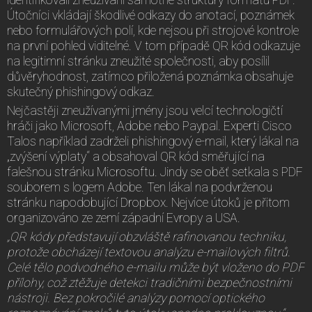
Útočníci vkládají škodlivé odkazy do anotací, poznámek
nebo formulářových polí, kde nejsou při strojové kontrole
na první pohled viditelné. V tom případě QR kód odkazuje
na legitimní stránku zneužité společnosti, aby posílil
důvěryhodnost, zatímco přiložená poznámka obsahuje
skutečný phishingový odkaz.
Nejčastěji zneužívanými jmény jsou velcí technologičtí
hráči jako Microsoft, Adobe nebo Paypal. Experti Cisco
Talos například zadrželi phishingový e-mail, který lákal na
„zvýšení výplaty“ a obsahoval QR kód směřující na
falešnou stránku Microsoftu. Jindy se oběť setkala s PDF
souborem s logem Adobe. Ten lákal na podvrženou
stránku napodobující Dropbox. Nejvíce útoků je přitom
organizováno ze zemí západní Evropy a USA.
„QR kódy představují obzvláště rafinovanou techniku,
protože obcházejí textovou analýzu e-mailových filtrů.
Celé tělo podvodného e-mailu může být vloženo do PDF
přílohy, což ztěžuje detekci tradičními bezpečnostními
nástroji. Bez pokročilé analýzy pomocí optického