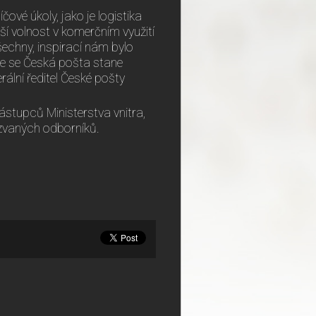
ové úkoly, jako je logistika
ší volnost v komerčním využití
všechny, inspirací nám bylo
 že se Česká pošta stane
rální ředitel České pošty
stupců Ministerstva vnitra,
izvaných odborníků.