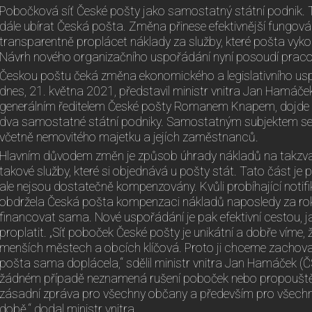
Pobočková síť České pošty jako samostatný státní podnik. T
dále ubírat Česká pošta. Změna přinese efektivnější fungová
transparentně proplácet náklady za služby, které pošta vyk
Návrh nového organizačního uspořádání nyní posoudí praco
Českou poštu čeká změna ekonomického a legislativního uspo
dnes, 21. května 2021, představil ministr vnitra Jan Hamáče
generálním ředitelem České pošty Romanem Knapem, dojde k
dva samostatné státní podniky. Samostatným subjektem se 
včetně nemovitého majetku a jejích zaměstnanců.
Hlavním důvodem změn je způsob úhrady nákladů na takzvano
takové služby, které si objednává u pošty stát. Tato část je p
ale nejsou dostatečně kompenzovány. Kvůli probíhající notif
obdržela Česká pošta kompenzaci nákladů naposledy za rok
financovat sama. Nové uspořádání je pak efektivní cestou, 
proplatit. „Síť poboček České pošty je unikátní a dobře víme, 
menších městech a obcích klíčová. Proto ji chceme zachovat
pošta sama doplácela,“ sdělil ministr vnitra Jan Hamáček (Č
žádném případě neznamená rušení poboček nebo propouště
zásadní zpráva pro všechny občany a především pro všechny
době,“ dodal ministr vnitra.