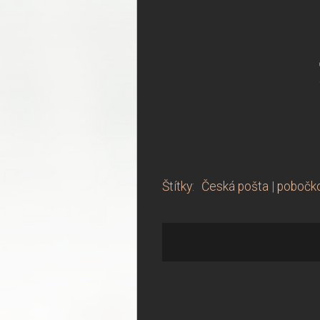
Štítky
:
Česká pošta
|
pobočko