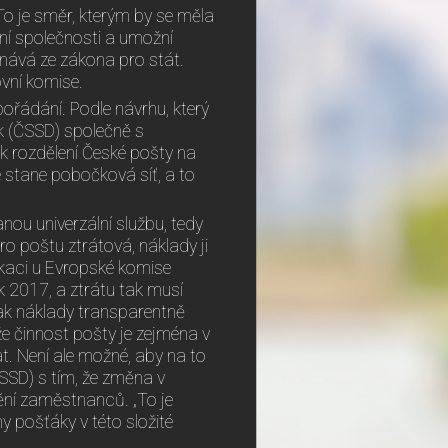
o je směr, kterým by se měla
ní společnosti a umožní
onává ze zákona pro stát.
vní komise.
řádání. Podle návrhu, který
k (ČSSD) společně s
 rozdělení České pošty na
stane pobočková síť, a to
u univerzální službu, tedy
ro poštu ztrátová, náklady ji
ikaci u Evropské komise
 2017, a ztrátu tak musí
jak náklady transparentně
že činnost pošty je zejména v
. Není ale možné, aby na to
SSD) s tím, že změna v
ní zaměstnanců. „To je
 pošťáky v této složité