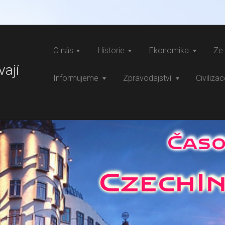
O nás
Historie
Ekonomika
Ze 
vají
Informujeme
Zpravodajství
Civiliza