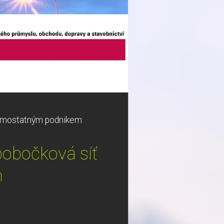
 samostatným podnikem
pobočková síť
m