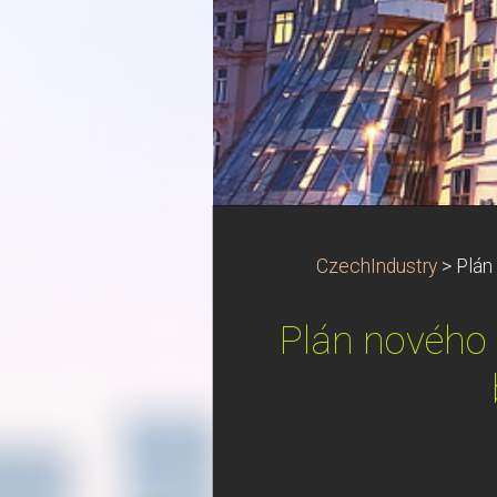
CzechIndustry
>
Plán
Plán nového 