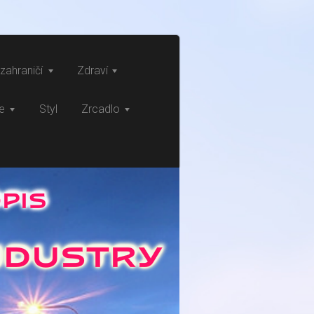
zahraničí
Zdraví
ce
Styl
Zrcadlo