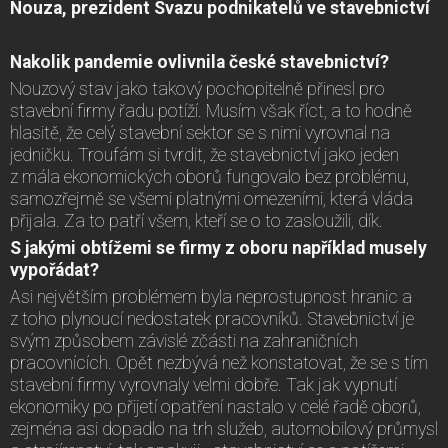
Nouza, prezident Svazu podnikatelů ve stavebnictví
Nakolik pandemie ovlivnila české stavebnictví?
Nouzový stav jako takový pochopitelně přinesl pro
stavební firmy řadu potíží. Musím však říct, a to hodně
hlasitě, že celý stavební sektor se s nimi vyrovnal na
jedničku. Troufám si tvrdit, že stavebnictví jako jeden
z mála ekonomických oborů fungovalo bez problému,
samozřejmě se všemi platnými omezeními, která vláda
přijala. Za to patří všem, kteří se o to zasloužili, dík.
S jakými obtížemi se firmy z oboru například musely
vypořádat?
Asi největším problémem byla neprostupnost hranic a
z toho plynoucí nedostatek pracovníků. Stavebnictví je
svým způsobem závislé zčásti na zahraničních
pracovnících. Opět nezbývá než konstatovat, že se s tím
stavební firmy vyrovnaly velmi dobře. Tak jak vypnutí
ekonomiky po přijetí opatření nastalo v celé řadě oborů,
zejména asi dopadlo na trh služeb, automobilový průmysl