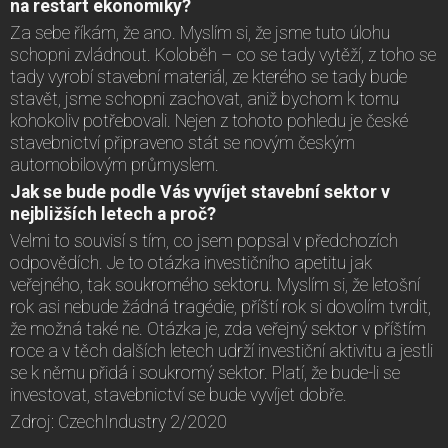
na restart ekonomiky?
Za sebe říkám, že ano. Myslím si, že jsme tuto úlohu
schopni zvládnout. Koloběh – co se tady vytěží, z toho se
tady vyrobí stavební materiál, ze kterého se tady bude
stavět, jsme schopni zachovat, aniž bychom k tomu
kohokoliv potřebovali. Nejen z tohoto pohledu je české
stavebnictví připraveno stát se novým českým
automobilovým průmyslem.
Jak se bude podle Vás vyvíjet stavební sektor v
nejbližších letech a proč?
Velmi to souvisí s tím, co jsem popsal v předchozích
odpovědích. Je to otázka investičního apetitu jak
veřejného, tak soukromého sektoru. Myslím si, že letošní
rok asi nebude žádná tragédie, příští rok si dovolím tvrdit,
že možná také ne. Otázka je, zda veřejný sektor v příštím
roce a v těch dalších letech udrží investiční aktivitu a jestli
se k němu přidá i soukromý sektor. Platí, že bude-li se
investovat, stavebnictví se bude vyvíjet dobře.
Zdroj: CzechIndustry 2/2020