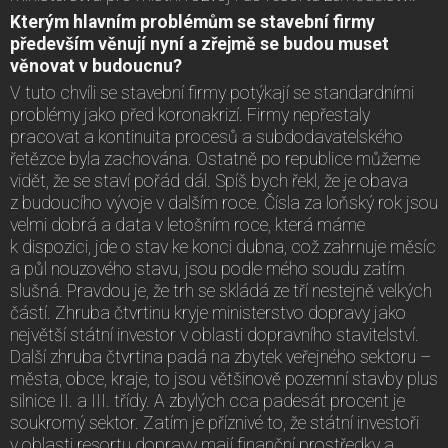
Kterým hlavním problémům se stavební firmy
především věnují nyní a zřejmě se budou muset
věnovat v budoucnu?
V tuto chvíli se stavební firmy potýkají se standardními
problémy jako před koronakrizí. Firmy nepřestaly
pracovat a kontinuita procesů a subdodavatelského
řetězce byla zachována. Ostatně po republice můžeme
vidět, že se staví pořád dál. Spíš bych řekl, že je obava
z budoucího vývoje v dalším roce. Čísla za loňský rok jsou
velmi dobrá a data v letošním roce, která máme
k dispozici, jde o stav ke konci dubna, což zahrnuje měsíc
a půl nouzového stavu, jsou podle mého soudu zatím
slušná. Pravdou je, že trh se skládá ze tří nestejně velkých
částí. Zhruba čtvrtinu kryje ministerstvo dopravy jako
největší státní investor v oblasti dopravního stavitelství.
Další zhruba čtvrtina padá na zbytek veřejného sektoru –
města, obce, kraje, to jsou většinově pozemní stavby plus
silnice II. a III. třídy. A zbylých cca padesát procent je
soukromý sektor. Zatím je příznivé to, že státní investoři
v oblasti resortu dopravy mají finanční prostředky a