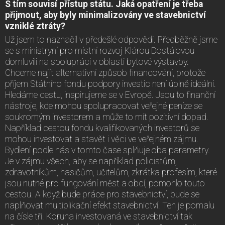
S tím souvisí přístup státu. Jaká opatření je třeba
přijmout, aby byly minimalizovány ve stavebnictví
vzniklé ztráty?
Už jsem to naznačil v předešlé odpovědi. Předběžně jsme
se s ministryní pro místní rozvoj Klárou Dostálovou
domluvili na spolupráci v oblasti bytové výstavby.
Chceme najít alternativní způsob financování, protože
příjem Státního fondu podpory investic není úplně ideální.
Hledáme cestu, inspirujeme se v Evropě. Jsou to finanční
nástroje, kde mohou spolupracovat veřejné peníze se
soukromým investorem a může to mít pozitivní dopad.
Například cestou fondu kvalifikovaných investorů se
mohou investovat a stavět i věci ve veřejném zájmu.
Bydlení podle nás v tomto čase splňuje oba parametry.
Je v zájmu všech, aby se například policistům,
zdravotníkům, hasičům, učitelům, zkrátka profesím, které
jsou nutné pro fungování měst a obcí, pomohlo touto
cestou. A když bude práce pro stavebnictví, bude se
naplňovat multiplikační efekt stavebnictví. Ten je pomalu
na čísle tři. Koruna investovaná ve stavebnictví tak