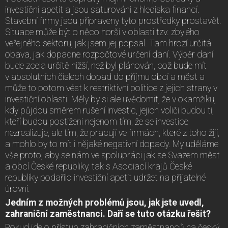
investiční apetit a jsou saturováni z hlediska financí.
Stavební firmy jsou připraveny tyto prostředky prostavět.
Situace může být o něco horší v oblasti tzv. zbylého
veřejného sektoru, jak jsem jej popsal. Tam hrozí určitá
obava, jak dopadne rozpočtové určení daní. Výběr daní
bude zcela určitě nižší, než byl plánován, což bude mít
v absolutních číslech dopad do příjmu obcí a měst a
může to potom vést k restriktivní politice z jejich strany v
investiční oblasti. Měly by si ale uvědomit, že v okamžiku,
kdy půjdou směrem rušení investic, jejich voliči budou ti,
kteří budou postiženi nejenom tím, že se investice
nezrealizuje, ale tím, že pracují ve firmách, které z toho žijí,
a mohlo by to mít i nějaké negativní dopady. My uděláme
vše proto, aby se nám ve spolupráci jak se Svazem měst
a obcí České republiky, tak s Asociací krajů České
republiky podařilo investiční apetit udržet na přijatelné
úrovni.
Jedním z možných problémů jsou, jak jste uvedl,
zahraniční zaměstnanci. Daří se tuto otázku řešit?
Pokud jde o přístup zahraničních zaměstnanců na český