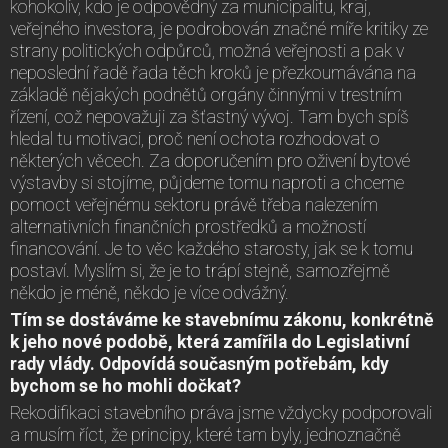
kohokoliv, kdo je odpovědný za municipalitu, kraj,
veřejného investora, je podrobován značné míře kritiky ze
strany politických odpůrců, možná veřejnosti a pak v
neposlední řadě řada těch kroků je přezkoumávána na
základě nějakých podnětů orgány činnými v trestním
řízení, což nepovažuji za šťastný vývoj. Tam bych spíš
hledal tu motivaci, proč není ochota rozhodovat o
některých věcech. Za doporučením pro oživení bytové
výstavby si stojíme, půjdeme tomu naproti a chceme
pomoct veřejnému sektoru právě třeba nalezením
alternativních finančních prostředků a možností
financování. Je to věc každého starosty, jak se k tomu
postaví. Myslím si, že je to trápí stejně, samozřejmě
někdo je méně, někdo je více odvážný.
Tím se dostáváme ke stavebnímu zákonu, konkrétně
k jeho nové podobě, která zamířila do Legislativní
rady vlády. Odpovídá současným potřebám, kdy
bychom se ho mohli dočkat?
Rekodifikaci stavebního práva jsme vždycky podporovali
a musím říct, že principy, které tam byly, jednoznačně