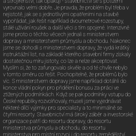
a strojírenství, tak opakuji - stavebnictví se s potížemi
vyrovnalo velmi dobře. Je pravda, že problém byl třeba v
nejistotě, jak se s jednotlivými opatřeními na stavbě
vypořádat, jak řešit například dvoumetrové rozestupy,
stálé užívání roušek a další věci s tím spojené. Intenzivně
jsme proto o těchto věcech jednali s ministerstvem
dopravy a ministerstvem průmyslu a obchodu. Nakonec
jsme se dohodli s ministerstvem dopravy, že vydá krátký
instruktážní list, na základě kterého stavební firmy získaly
dostatečnou míru jistoty, co lze a nelze akceptovat.
Myslím si, že to zafungovalo skvěle a od té chvíle nebylo
v tomto směru co řešit. Pochopitelně, že problémů bylo
víc. S ministerstvem dopravy jsme například dotáhli do
konce vládní pokyn pro přidělení bonusu za práci ve
ztížených podmínkách. Když se pak podmínky vstupu do
České republiky rozvolňovaly, museli jsme vyjednávat
některé dílčí výjimky pro specialisty a to minimálně se
čtyřmi resorty. Stavebnictví má široký záběr a investorské
organizace patří do resortu dopravy, do resortu
ministerstva průmyslu a obchodu, do resortu
ministerstva pro místní rozvoj i do resortu zemědělství.