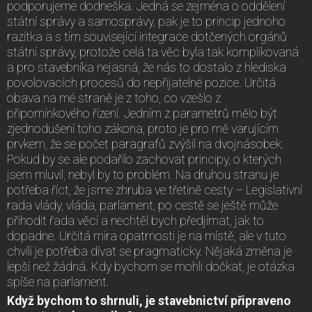
podporujeme dodneška. Jedná se zejména o oddělení
státní správy a samosprávy, pak je to princip jednoho
razítka a s tím související integrace dotčených orgánů
státní správy, protože celá ta věc byla tak komplikovaná
a pro stavebníka nejasná, že nás to dostalo z hlediska
povolovacích procesů do nepřijatelné pozice. Určitá
obava na mé straně je z toho, co vzešlo z
připomínkového řízení. Jedním z parametrů mělo být
zjednodušení toho zákona, proto je pro mě varujícím
prvkem, že se počet paragrafů zvýšil na dvojnásobek.
Pokud by se ale podařilo zachovat principy, o kterých
jsem mluvil, nebyl by to problém. Na druhou stranu je
potřeba říct, že jsme zhruba ve třetině cesty – Legislativní
rada vlády, vláda, parlament, po cestě se ještě může
přihodit řada věcí a nechtěl bych předjímat, jak to
dopadne. Určitá míra opatrnosti je na místě, ale v tuto
chvíli je potřeba dívat se pragmaticky. Nějaká změna je
lepší než žádná. Kdy bychom se mohli dočkat, je otázka
spíše na parlament.
Když bychom to shrnuli, je stavebnictví připraveno