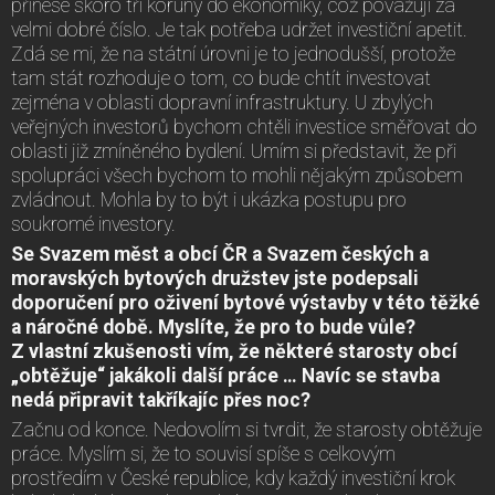
přinese skoro tři koruny do ekonomiky, což považuji za
velmi dobré číslo. Je tak potřeba udržet investiční apetit.
Zdá se mi, že na státní úrovni je to jednodušší, protože
tam stát rozhoduje o tom, co bude chtít investovat
zejména v oblasti dopravní infrastruktury. U zbylých
veřejných investorů bychom chtěli investice směřovat do
oblasti již zmíněného bydlení. Umím si představit, že při
spolupráci všech bychom to mohli nějakým způsobem
zvládnout. Mohla by to být i ukázka postupu pro
soukromé investory.
Se Svazem měst a obcí ČR a Svazem českých a
moravských bytových družstev jste podepsali
doporučení pro oživení bytové výstavby v této těžké
a náročné době. Myslíte, že pro to bude vůle?
Z vlastní zkušenosti vím, že některé starosty obcí
„obtěžuje“ jakákoli další práce … Navíc se stavba
nedá připravit takříkajíc přes noc?
Začnu od konce. Nedovolím si tvrdit, že starosty obtěžuje
práce. Myslím si, že to souvisí spíše s celkovým
prostředím v České republice, kdy každý investiční krok