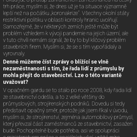
trh práce, myslím si, že dnes už je ta situace významně
lepší než na počátku „koronakrize“. Všechny okolní státy
restriktivní politiku v oblasti kontroly hranic uvolňují.
Samozřejmě, že v některých zemích ještě může být
problém vzhledem k vývoji pandemie na jejich území, ale
v tuto chvíli nemám signál, že by to byl klíčový problém
stavebních firem. Myslím si, že se s tím vypořádaly a
vyrovnaly.
Denně můžeme číst zprávy o blížící se vlně
nezaměstnanosti s tím, že řada lidí z průmyslu by
mohla přejít do stavebnictví. Lze o této variantě
uvažovat?
V opačném gardu se to stalo po roce 2008, kdy řada lidí
ze stavebnictví odešla, a to z velké většiny do
průmyslových, strojírenských podniků. Dovedu si tedy
představit opačný směr, protože jak jsem říkal v úvodu,
myslím si, že strojírenství, zejména automobilový průmysl,
který převzal část zaměstnanců ze stavebnictví, zasažen
bude. Pochopitelně bude potřeba, asi ve spolupráci