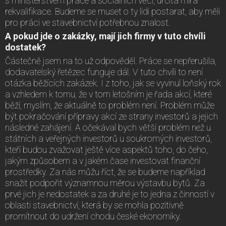
s ministerstvem práce a sociálních věcí, určitá míra
rekvalifikace. Budeme se muset o ty lidi postarat, aby měli
pro práci ve stavebnictví potřebnou znalost.
A pokud jde o zakázky, mají jich firmy v tuto chvíli
dostatek?
Částečně jsem na to už odpověděl. Práce se nepřerušila,
dodavatelský řetězec funguje dál. V tuto chvíli to není
otázka běžících zakázek. I z toho, jak se vyvinul loňský rok
a vzhledem k tomu, že v tom letošním je řada akcí, které
běží, myslím, že aktuálně to problém není. Problém může
být pokračování přípravy akcí ze strany investorů a jejich
následné zahájení. A očekával bych větší problém než u
státních a veřejných investorů u soukromých investorů,
kteří budou zvažovat ještě více aspektů toho, do čeho,
jakým způsobem a v jakém čase investovat finanční
prostředky. Za nás můžu říct, že se budeme například
snažit podpořit významnou měrou výstavbu bytů. Za
prvé jich je nedostatek a za druhé je to jedna z činností v
oblasti stavebnictví, která by se mohla pozitivně
promítnout do udržení chodu české ekonomiky.