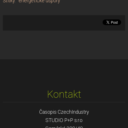
Štítky
:
energetické úspory
Kontakt
Časopis CzechIndustry
STUDIO P+P s.r.o