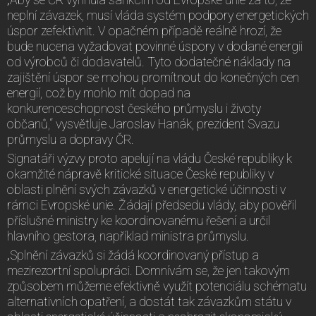
neplní závazek, musí vláda systém podpory energetických
úspor zefektivnit. V opačném případě reálně hrozí, že
bude nucena vyžadovat povinné úspory v dodané energii
od výrobců či dodavatelů. Tyto dodatečné náklady na
zajištění úspor se mohou promítnout do konečných cen
energií, což by mohlo mít dopad na
konkurenceschopnost českého průmyslu i životy
občanů,“ vysvětluje Jaroslav Hanák, prezident Svazu
průmyslu a dopravy ČR.
Signatáři výzvy proto apelují na vládu České republiky k
okamžité nápravě kritické situace České republiky v
oblasti plnění svých závazků v energetické účinnosti v
rámci Evropské unie. Žádají předsedu vlády, aby pověřil
příslušné ministry ke koordinovanému řešení a určil
hlavního gestora, například ministra průmyslu.
„Splnění závazků si žádá koordinovaný přístup a
mezirezortní spolupráci. Domnívám se, že jen takovým
způsobem můžeme efektivně využít potenciálu schématu
alternativních opatření, a dostát tak závazkům státu v