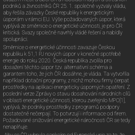
podniků a živnostníků ČR 25. 1. společně vyzvaly vládu,
aby řešila závazky České republiky k energetickým
úsporám v rámci EU. Výše požadovaných úspor, která
vyplývá ze směrnice o energetické účinnosti, je pro ČR
kritická. Svazy společně navrhly vládě řešení a nabídly
spolupráci.
Směrnice o energetické účinnosti zavazuje Českou
republiku k 51,1 PJ nových úspor v konečné spotřebě
energie do roku 2020. Česká republika zvolila pro
dosažení těchto úspor tzv. alternativní schéma a
garantem toho, že jich ČR dosáhne, je vláda. Ta vytvořila
například dotační programy, z nichž mohou firmy čerpat
prostředky na aplikaci energeticky úsporných opatření. Z
poslední verze Zprávy o stavu dosahování národních cílů
v oblasti energetické účinnosti, kterou zveřejnilo MPO[1],
vyplývá, že podniky prostředky z programů podpory
dostatečně nečerpají. To potvrzují i informace od firem.
Požadované snižování energetické náročnosti ČR se tedy
nenaplňuje.
„Aby se ČR vyhnula sankcím od Evropské unie za to, že