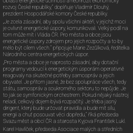
oblasti energetické účinnosti a neohrozit ekonomický
rozvoj České republiky,“ doplňuje Vladimír Dlouhý,
prezident Hospodářské komory České republiky.
„Je zcela zásadní, aby spolu všichni aktéři, v jejichž moci
je ovlivnit energetické úspory, komunikovali. Velký podíl na
tom může mít i Vláda ČR. Pro města a obce jsou
energetické úspory zdrojem pro jejich rozpočty a to by
mělo být cílem všech.“ připojuje Marie Zezůlková, ředitelka
Národního centra energetických úspor.
„Pro města a obce je naprosto zásadní, aby dotační
programy vedoucí k energetickým úsporám operativně
reagovaly na skutečné potřeby samospráv a jejich
obyvatel. Je přitom jasné, že bez spolupráce všech, tedy
státu, samospráv a soukromého sektoru to nepůjde. Je
to jak se symfonickým orchestrem. Pokud nějaký nástroj
neladí, celkový dojem bývá rozpačitý. Je třeba jasný
dirigent, který bude určovat pravidla a bude mít sílu,
energii a chuť posouvat věci dopředu,“ říká předseda
Svazu měst a obcí ČR a starosta Kyjova František Lukl.
Karel Havlíček, předseda Asociace malých a středních