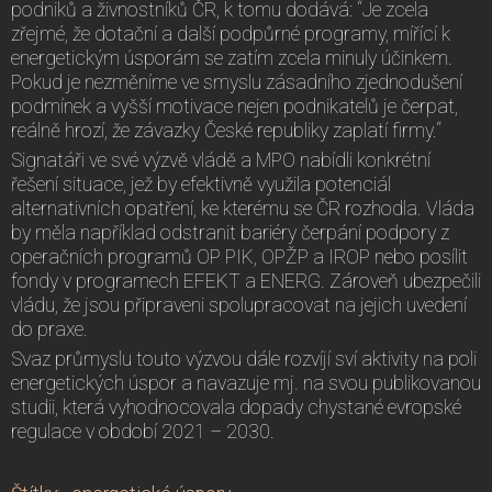
podniků a živnostníků ČR, k tomu dodává: “Je zcela
zřejmé, že dotační a další podpůrné programy, mířící k
energetickým úsporám se zatím zcela minuly účinkem.
Pokud je nezměníme ve smyslu zásadního zjednodušení
podmínek a vyšší motivace nejen podnikatelů je čerpat,
reálně hrozí, že závazky České republiky zaplatí firmy.“
Signatáři ve své výzvě vládě a MPO nabídli konkrétní
řešení situace, jež by efektivně využila potenciál
alternativních opatření, ke kterému se ČR rozhodla. Vláda
by měla například odstranit bariéry čerpání podpory z
operačních programů OP PIK, OPŽP a IROP nebo posílit
fondy v programech EFEKT a ENERG. Zároveň ubezpečili
vládu, že jsou připraveni spolupracovat na jejich uvedení
do praxe.
Svaz průmyslu touto výzvou dále rozvíjí sví aktivity na poli
energetických úspor a navazuje mj. na svou publikovanou
studii, která vyhodnocovala dopady chystané evropské
regulace v období 2021 – 2030.