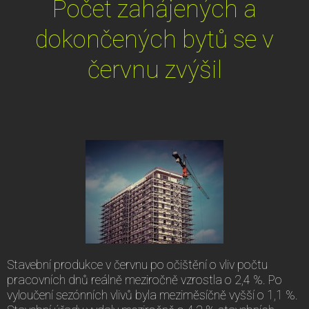
Počet zahájených a
dokončených bytů se v
červnu zvýšil
Stavební produkce v červnu po očištění o vliv počtu
pracovních dnů reálně meziročně vzrostla o 2,4 %. Po
vyloučení sezónních vlivů byla meziměsíčně vyšší o 1,1 %.