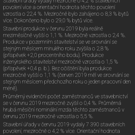
Stavební úřady vydaly meziročně o 4,2 % stavebních
povolení více a orientační hodnota těchto povolení
vzrostla o 22,4 %. Meziročně bylo zahájeno o 8,3 % bytů
více. Dokončeno bylo o 29,0 % bytů více.
Stavební produkce v červnu 2019 byla reálně
meziměsíčně vyšší o 1,1 %. Meziročně vzrostla o 2,4 %.
Produkce v pozemním stavitelství se ve srovnání se
stejným měsícem minulého roku zvýšila o 2,8 %
(příspěvek +2,0 procentního bodu). Produkce
inženýrského stavitelství meziročně vzrostla o 1,5 %
(příspěvek +0,4 p. b.). Bez očištění byla produkce
meziročně vyšší o 1,1 % (červen 2019 měl ve srovnání se
stejným měsícem předchozího roku o jeden pracovní den
méně).
Průměrný evidenční počet zaměstnanců ve stavebnictví
se v červnu 2019 meziročně zvýšil o 0,4 %. Průměrná
hrubá měsíční nominální mzda těchto zaměstnanců v
červnu 2019 meziročně vzrostla o 5,5 %.
Stavební úřady v červnu 2019 vydaly 7 390 stavebních
povolení, meziročně o 4,2 % více. Orientační hodnota