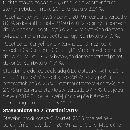
těchto staveb dosáhla 39,5 mld. Kč a ve srovnání se
stejným obdobím roku 2018 vzrostla o 22,4 %.
Počet zahájených bytů v červnu 2019 meziročně vzrostl o
8,3 % a dosáhl hodnoty 2 850 bytů. V rodinných domech
došlo k poklesu počtu bytů o 2,4 %, v bytových domech
byl zaznamenán růst počtu zahájených bytů o 51,0 %.
Počet dokončených bytů v červnu 2019 meziročně
vzrostl o 29,0 % a činil 3 032 bytů. V rodinných domech
došlo k růstu o 9,3 %, v bytových domech vzrostl počet
dokončených bytů o 71,4 %.
Stavební produkce podle údajů Eurostatu v květnu 2019
v EU28 meziročně vzrostla po očištění o vliv počtu
pracovních dnů o 2,5 %. Pozemní stavitelství se zvýšilo o
2,0 % a inženýrské stavitelství vzrostlo o 4,7 %. Údaje za
červen 2019 Eurostat zveřejní podle předběžného
harmonogramu dne 20. 8. 2019.
Stavebnictví ve 2. čtvrtletí 2019
Stavební produkce ve 2. čtvrtletí 2019 byla reálně v
porovnání s 1. čtvrtletím 2019 nižší o 0,5 %. Meziročně