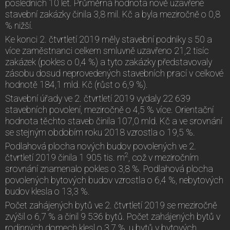
posledních 10 let. Průměrná hodnota nově uzavřené
stavební zakázky činila 3,8 mil. Kč a byla meziročně o 0,8
% nižší.
Ke konci 2. čtvrtletí 2019 měly stavební podniky s 50 a
více zaměstnanci celkem smluvně uzavřeno 21,2 tisíc
zakázek (pokles o 0,4 %) a tyto zakázky představovaly
zásobu dosud neprovedených stavebních prací v celkové
hodnotě 184,1 mld. Kč (růst o 6,9 %).
Stavební úřady ve 2. čtvrtletí 2019 vydaly 22 639
stavebních povolení, meziročně o 4,5 % více. Orientační
hodnota těchto staveb činila 107,0 mld. Kč a ve srovnání
se stejným obdobím roku 2018 vzrostla o 19,5 %.
Podlahová plocha nových budov povolených ve 2.
2
čtvrtletí 2019 činila 1 905 tis. m
, což v meziročním
srovnání znamenalo pokles o 3,8 %. Podlahová plocha
povolených bytových budov vzrostla o 6,4 %, nebytových
budov klesla o 13,3 %.
Počet zahájených bytů ve 2. čtvrtletí 2019 se meziročně
zvýšil o 6,7 % a činil 9 536 bytů. Počet zahájených bytů v
rodinných domech klesl o 3,7 %, u bytů v bytových