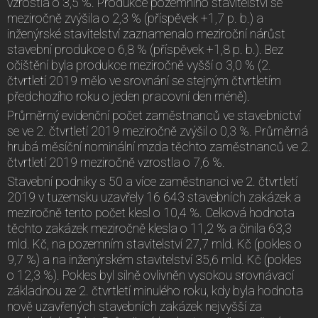
vzrostla o 3,5 %. Produkce pozemního stavitelství se
meziročně zvýšila o 2,3 % (příspěvek +1,7 p. b.) a
inženýrské stavitelství zaznamenalo meziroční nárůst
stavební produkce o 6,8 % (příspěvek +1,8 p. b.). Bez
očištění byla produkce meziročně vyšší o 3,0 % (2.
čtvrtletí 2019 mělo ve srovnání se stejným čtvrtletím
předchozího roku o jeden pracovní den méně).
Průměrný evidenční počet zaměstnanců ve stavebnictví
se ve 2. čtvrtletí 2019 meziročně zvýšil o 0,3 %. Průměrná
hrubá měsíční nominální mzda těchto zaměstnanců ve 2.
čtvrtletí 2019 meziročně vzrostla o 7,6 %.
Stavební podniky s 50 a více zaměstnanci ve 2. čtvrtletí
2019 v tuzemsku uzavřely 16 643 stavebních zakázek a
meziročně tento počet klesl o 10,4 %. Celková hodnota
těchto zakázek meziročně klesla o 11,2 % a činila 63,3
mld. Kč, na pozemním stavitelství 27,7 mld. Kč (pokles o
9,7 %) a na inženýrském stavitelství 35,6 mld. Kč (pokles
o 12,3 %). Pokles byl silně ovlivněn vysokou srovnávací
základnou ze 2. čtvrtletí minulého roku, kdy byla hodnota
nově uzavřených stavebních zakázek nejvyšší za