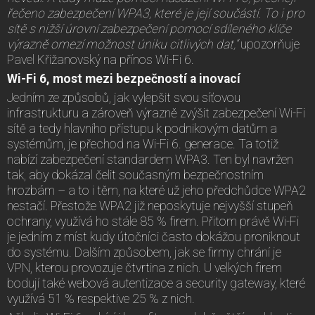
řečeno zabezpečení WPA3, které je její součástí. To i pro
sítě s nižší úrovní zabezpečení pomocí sdíleného klíče
výrazně omezí možnost úniku citlivých dat,“
upozorňuje
Pavel Křižanovský na přínos Wi-Fi 6.
Wi-Fi 6, most mezi bezpečností a inovací
Jedním ze způsobů, jak vylepšit svou síťovou
infrastrukturu a zároveň výrazně zvýšit zabezpečení Wi-Fi
sítě a tedy hlavního přístupu k podnikovým datům a
systémům, je přechod na Wi-Fi 6. generace. Ta totiž
nabízí zabezpečení standardem WPA3. Ten byl navržen
tak, aby dokázal čelit současným bezpečnostním
hrozbám – a to i těm, na které už jeho předchůdce WPA2
nestačí. Přestože WPA2 již neposkytuje nejvyšší stupeň
ochrany, využívá ho stále 85 % firem. Přitom právě Wi-Fi
je jedním z míst kudy útočníci často dokážou proniknout
do systému. Dalším způsobem, jak se firmy chrání je
VPN, kterou provozuje čtvrtina z nich. U velkých firem
bodují také webová autentizace a security gateway, které
využívá 51 % respektive 25 % z nich.