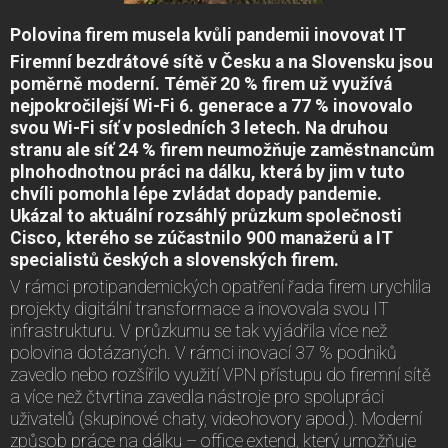
Polovina firem musela kvůli pandemii inovovat IT
Firemní bezdrátové sítě v Česku a na Slovensku jsou
poměrně moderní. Téměř 20 % firem už využívá
nejpokročilejší Wi-Fi 6. generace a 77 % inovovalo
svou Wi-Fi síť v posledních 3 letech. Na druhou
stranu ale síť 24 % firem neumožňuje zaměstnancům
plnohodnotnou práci na dálku, která by jim v tuto
chvíli pomohla lépe zvládat dopady pandemie.
Ukázal to aktuální rozsáhlý průzkum společnosti
Cisco, kterého se zúčastnilo 900 manažerů a IT
specialistů českých a slovenských firem.
V rámci protipandemických opatření řada firem urychlila
projekty digitální transformace a inovovala svou IT
infrastrukturu. V průzkumu se tak vyjádřila více než
polovina dotázaných. V rámci inovací 37 % podniků
zavedlo nebo rozšířilo využití VPN přístupu do firemní sítě
a více než čtvrtina zavedla nástroje pro spolupráci
uživatelů (skupinové chaty, videohovory apod.). Moderní
způsob práce na dálku – office extend, který umožňuje