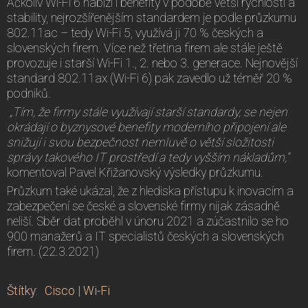
Ačkoliv Wi-Fi 6 nabízí i benefity v podobě větší rychlosti a
stability, nejrozšířenějším standardem je podle průzkumu
802.11ac – tedy Wi-Fi 5, využívá ji 70 % českých a
slovenských firem. Více než třetina firem ale stále ještě
provozuje i starší Wi-Fi 1., 2. nebo 3. generace. Nejnovější
standard 802.11ax (Wi-Fi 6) pak zavedlo už téměř 20 %
podniků.
„Tím, že firmy stále využívají starší standardy, se nejen
okrádají o byznysové benefity moderního připojení ale
snižují i svou bezpečnost nemluvě o větší složitosti
správy takového IT prostředí a tedy vyšším nákladům,“
komentoval Pavel Křižanovský výsledky průzkumu.
Průzkum také ukázal, že z hlediska přístupu k inovacím a
zabezpečení se české a slovenské firmy nijak zásadně
neliší. Sběr dat proběhl v únoru 2021 a zúčastnilo se ho
900 manažerů a IT specialistů českých a slovenských
firem. (22.3.2021)
Štítky
:
Cisco
|
Wi-Fi