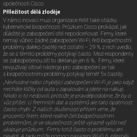
společnosti Cisco.
Příležitost dělá zloděje
V rámci inovací musí organizace řešit také otázku
kybernetické bezpečnosti. Průzkum Cisco prokázal, jak
důležité je zabezpečení sítě nepodceňovat. Firmy, které
nemají vůbec žádné zabezpečení Wi-Fi, řeší bezpečnostní
problémy daleko častěji než ostatní – 29 % z nich uvedlo,
že se s těmito problémy potýkají často. Mezi respondenty
se zabezpečenou sítí to deklaruje jen 6 %. Firmy, které
nevyužívají síťové nástroje pro zabezpečení se tak
s bezpečnostními problémy potýkají téměř 5x častěji.
„Nevhodné nebo chybějící zabezpečení Wi-Fi je jako když
necháte klíčky od auta v zapalování a jdete na nákup.
Nikdo si to nedovolí, protože je pravděpodobné, že by o
vůz přišel. U firemních dat a systémů ale tato opatrnost
často chybí. Z našich zkušeností přitom víme, že
procento firem, které reálně čelí bezpečnostním
problémům, je ve skutečnosti ještě výrazně vyšší než
ukazuje průzkum. Firmy totiž často o problému ani
nevědí. A tady může pomoci nasazení Wi-Fi 6, přesněji