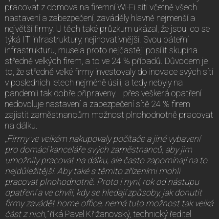
pracovat z domova na firemní Wi-Fi síti včetně všech
nastavení a zabezpečení, zaváděly hlavně nejmenší a
největší firmy. U těch také průzkum ukázal, že jsou, co se
týká IT infrastruktury, nejinovativnější. Svou páteřní
infrastrukturu, musela proto nejčastěji posílit skupina
středně velkých firem, a to ve 24 % případů. Důvodem je
to, že středně velké firmy investovaly do inovace svých sítí
v posledních letech nejméně úsilí, a tedy nebyly na
pandemii tak dobře připraveny. I přes veškerá opatření
nedovoluje nastavení a zabezpečení sítě 24 % firem
zajistit zaměstnancům možnost plnohodnotně pracovat
na dálku.
„Firmy ve velkém nakupovaly počítače a jiné vybavení
pro domácí kanceláře svých zaměstnanců, aby jim
umožnily pracovat na dálku, ale často zapomínají na to
nejdůležitější. Aby také s těmito zřízeními mohli
pracovat plnohodnotně. Proto i nyní, rok od nástupu
opatření a ve chvíli, kdy se hledají způsoby, jak donutit
firmy zavádět home office, nemá tuto možnost tak velká
část z nich,“
říká Pavel Křižanovský, technický ředitel