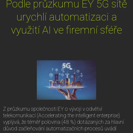
Podle průzkumu EY 5G sítě
urychlí automatizaci a
využití AI ve firemní sféře
Z průzkumu společnosti EY o vývoji v odvětví
telekomunikací (Accelerating the intelligent enterprise)
vyplývá, že téměř polovina (48 %) dotázaných za hlavní
důvod začleňování automatizačních procesů uvádí