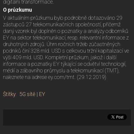
digitální transformace.
O průzkumu
V aktuálním průzkumu bylo podrobně dotazováno 29
zástupců 27 telekomunikačních společností, přičemž
daný vzorek byl doplněn o poznatky a analýzy odborníků
EY na sektor telekomunikací, resp. relevantní informace z
druhotných zdrojů. Úhrn ročních tržeb zúčastněných
podniků činí 328 mld. USD s celkovou tržní kapitalizací ve
výši 409 mld. USD. Kompletní průzkum, jakož i další
informace a poznatky EY týkající se odvětví technologií,
médií a zábavního průmyslu a telekomunikací (TMT),
naleznete na adrese ey.com/tmt. (29.12.2019)
Štítky
:
5G sítě
|
EY