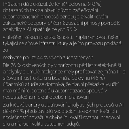
Průzkum dále ukázal, že téměř polovina (48 %)
dotázaných tak za hlavní důvod začleňování
automatizačních procesů označuje zkvalitňování
zákaznické podpory, přičemž zásadní přínosy pokročilé
analytiky a AI spatřuje celých 96 %
v utváření zákaznické zkušenosti. Implementovat řešení
týkající se síťové infrastruktury a jejího provozu pokládá
za
nezbytné pouze 44 % všech zúčastněných.
Dle 76 % oslovených by v horizontu pěti let z efektivnější
analytiky a umělé inteligence měly profitovat zejména IT a
síťová infrastruktura a bezmála polovina (46 %)
účastníků studie se domnívá, že hlavní překážka využití
maximálního potenciálu automatizace spočívá v
nedostatečném dlouhodobém plánování.
Za klíčové bariéry uplatňování analytických procesů a AI
dále 67 % představitelů vedoucích telekomunikačních
společností považuje chybějící kvalifikovanou pracovní
sílu a nízkou kvalitu vstupních údajů.