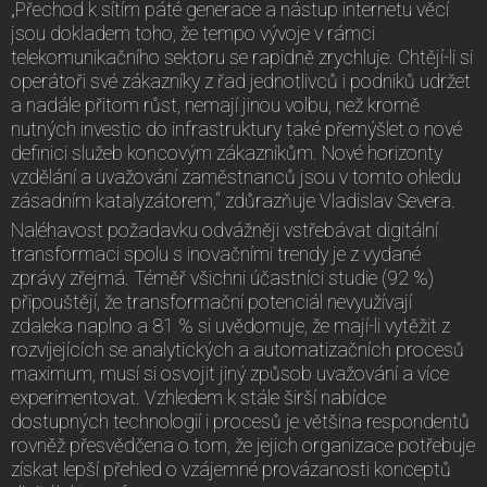
„Přechod k sítím páté generace a nástup internetu věcí
jsou dokladem toho, že tempo vývoje v rámci
telekomunikačního sektoru se rapidně zrychluje. Chtějí-li si
operátoři své zákazníky z řad jednotlivců i podniků udržet
a nadále přitom růst, nemají jinou volbu, než kromě
nutných investic do infrastruktury také přemýšlet o nové
definici služeb koncovým zákazníkům. Nové horizonty
vzdělání a uvažování zaměstnanců jsou v tomto ohledu
zásadním katalyzátorem,“ zdůrazňuje Vladislav Severa.
Naléhavost požadavku odvážněji vstřebávat digitální
transformaci spolu s inovačními trendy je z vydané
zprávy zřejmá. Téměř všichni účastníci studie (92 %)
připouštějí, že transformační potenciál nevyužívají
zdaleka naplno a 81 % si uvědomuje, že mají-li vytěžit z
rozvíjejících se analytických a automatizačních procesů
maximum, musí si osvojit jiný způsob uvažování a více
experimentovat. Vzhledem k stále širší nabídce
dostupných technologií i procesů je většina respondentů
rovněž přesvědčena o tom, že jejich organizace potřebuje
získat lepší přehled o vzájemné provázanosti konceptů