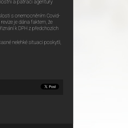
nostní a pátrací agentury
slosti s onemocněním Covid-
 revize je dána faktem, že
řiznání k DPH z předchozích
sné nelehké situaci poskytli,