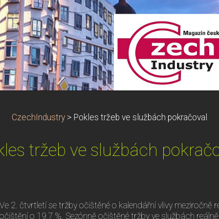
CzechIndustry
>
Pokles tržeb ve službách pokračoval
les tržeb ve službách pokrač
Ve 2. čtvrtletí se tržby očištěné o kalendářní vlivy meziročně r
očištění o 19,7 %. Sezónně očištěné tržby ve službách reálně 