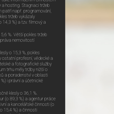
y a hosting. Stagnaci tržeb
m patří např. programování,
kles tržeb vykázaly
 14,3 %) a tzv. filmový a
 5,6 %. Větší pokles tržeb
 správa nemovitostí
esly o 15,3 %, pokles
 ostatní profesní, vědecké a
telské a fotografické služby
um trhu měly tržby nižší o
ků a poradenství v oblasti
 %) i právní a účetnické
čně klesly o 36,1 %.
tur (o 89,3 %) a agentur práce
vní a kancelářské činnosti (o
(o 15,4 %) a činnosti