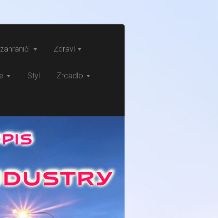
zahraničí
Zdraví
ce
Styl
Zrcadlo