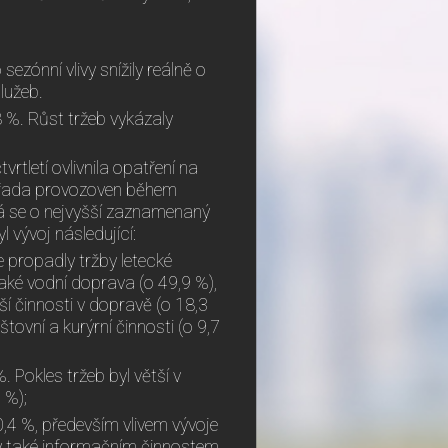
sezónní vlivy snížily reálně o
lužeb.
,8 %. Růst tržeb vykázaly
vrtletí ovlivnila opatření na
ce řada provozoven během
á se o nejvyšší zaznamenaný
 vývoj následující:
e propadly tržby letecké
aké vodní doprava (o 49,9 %),
í činnosti v dopravě (o 18,3
ovní a kurýrní činnosti (o 9,7
. Pokles tržeb byl větší v
 %);
0,4 %, především vlivem vývoje
ly také informačním činnostem