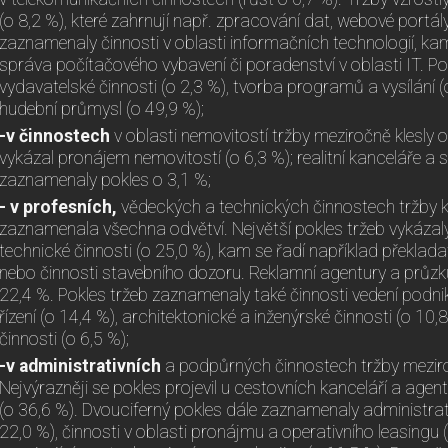
(o 8,2 %), které zahrnují např. zpracování dat, webové portál
zaznamenaly činnosti v oblasti informačních technologií, ka
správa počítačového vybavení či poradenství v oblasti IT. Po
vydavatelské činnosti (o 2,3 %), tvorba programů a vysílání (o
hudební průmysl (o 49,9 %);
-v činnostech
v oblasti nemovitostí tržby meziročně klesly o
vykázal pronájem nemovitostí (o 6,3 %); realitní kanceláře a
zaznamenaly pokles o 3,1 %;
- v profesních,
vědeckých a technických činnostech tržby kl
zaznamenala všechna odvětví. Největší pokles tržeb vykázaly
technické činnosti (o 25,0 %), kam se řadí například překlada
nebo činnosti stavebního dozoru. Reklamní agentury a průzk
22,4 %. Pokles tržeb zaznamenaly také činnosti vedení podni
řízení (o 14,4 %), architektonické a inženýrské činnosti (o 10,8
činnosti (o 6,5 %);
-v administrativních
a podpůrných činnostech tržby meziro
Nejvýrazněji se pokles projevil u cestovních kanceláří a agen
(o 36,6 %). Dvouciferný pokles dále zaznamenaly administrati
22,0 %), činnosti v oblasti pronájmu a operativního leasingu 