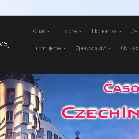
O nás
Historie
Ekonomika
Ze 
vají
Informujeme
Zpravodajství
Civiliza