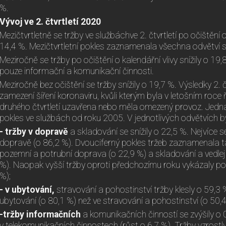
%.
Vývoj ve 2. čtvrtletí 2020
Mezičtvrtletně se tržby ve službáchve 2. čtvrtletí po očištění o 
14,4 %. Mezičtvrtletní pokles zaznamenala všechna odvětví s
Meziročně se tržby po očištění o kalendářní vlivy snížily o 19
pouze informační a komunikační činnosti.
Meziročně bez očištění se tržby snížily o 19,7 %. Výsledky 2. čt
zamezení šíření koronaviru, kvůli kterým byla v letošním ro
druhého čtvrtletí uzavřena nebo měla omezený provoz. Jedn
pokles ve službách od roku 2005. V jednotlivých odvětvích byl
- tržby v dopravě
a skladování se snížily o 22,5 %. Nejvíce s
dopravě (o 86,2 %). Dvouciferný pokles tržeb zaznamenala t
pozemní a potrubní doprava (o 22,9 %) a skladování a vedlejš
%). Naopak vyšší tržby oproti předchozímu roku vykázaly pošt
%);
- v ubytování,
stravování a pohostinství tržby klesly o 59,3 %
ubytování (o 80,1 %) než ve stravování a pohostinství (o 50,4
-tržby informačních
a komunikačních činností se zvýšily o 
v telekomunikačních činnostech (růst o 6,7 %). Tržby vzrost