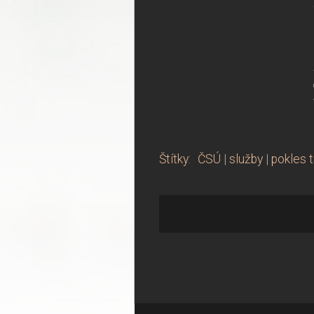
Štítky
:
ČSÚ
|
služby
|
pokles 