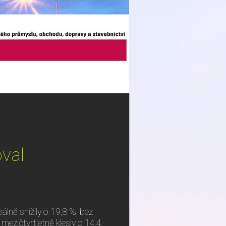
oval
eálně snížily o 19,8 %, bez
mezičtvrtletně klesly o 14,4