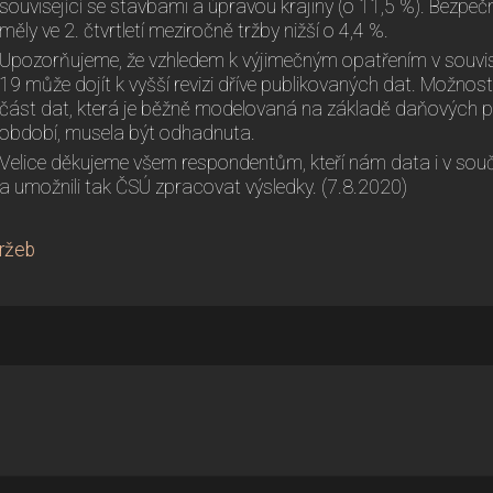
související se stavbami a úpravou krajiny (o 11,5 %). Bezpeč
měly ve 2. čtvrtletí meziročně tržby nižší o 4,4 %.
Upozorňujeme, že vzhledem k výjimečným opatřením v souvi
19 může dojít k vyšší revizi dříve publikovaných dat. Možnost
část dat, která je běžně modelovaná na základě daňových p
období, musela být odhadnuta.
Velice děkujeme všem respondentům, kteří nám data i v souča
a umožnili tak ČSÚ zpracovat výsledky. (7.8.2020)
tržeb