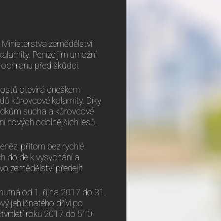
 Ministerstva zemědělství
kalamity. Peníze jim umožní
 i ochranu před škůdci.
rostů otevírá dneškem
dů kůrovcové kalamity. Díky
sledkům sucha a kůrovcové
ní nových odolnějších lesů,
peněz, přitom bez rychlé
h dojde k vysychání a
vo zemědělství předejít
 nutná od 1. října 2017 do 31.
ý jehličnatého dříví po
tvrtletí roku 2017 do 510