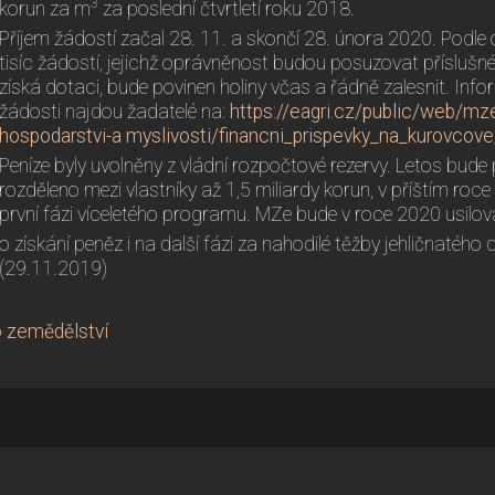
3
korun za m
za poslední čtvrtletí roku 2018.
Příjem žádostí začal 28. 11. a skončí 28. února 2020. Podle
tisíc žádostí, jejichž oprávněnost budou posuzovat příslušné 
získá dotaci, bude povinen holiny včas a řádně zalesnit. In
žádosti najdou žadatelé na:
https://eagri.cz/public/web/mz
hospodarstvi-a myslivosti/financni_prispevky_na_kurovcove
Peníze byly uvolněny z vládní rozpočtové rezervy. Letos bud
rozděleno mezi vlastníky až 1,5 miliardy korun, v příštím roce
první fázi víceletého programu. MZe bude v roce 2020 usilo
o získání peněz i na další fázi za nahodilé těžby jehličnatého d
(29.11.2019)
o zemědělství