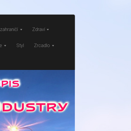
zahraničí
Zdraví
ce
Styl
Zrcadlo