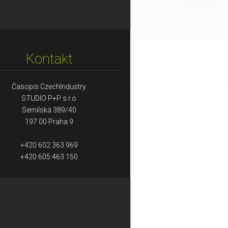
Kontakt
Časopis CzechIndustry
STUDIO P+P s.r.o
Semilská 389/40
197 00 Praha 9
+420 602 363 969
+420 605 463 150