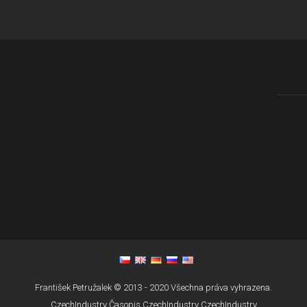
František Petružalek © 2013 - 2020 Všechna práva vyhrazena.
CzechIndustry
Časopis CzechIndustry
CzechIndustry