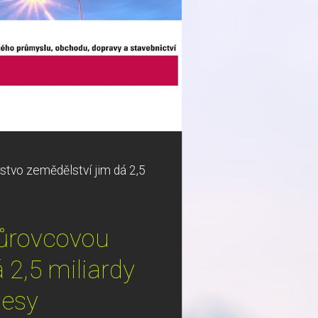
stvo zemědělství jim dá 2,5
kůrovcovou
 2,5 miliardy
lesy