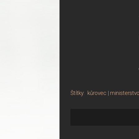
Štítky
:
kůrovec
|
ministerstv