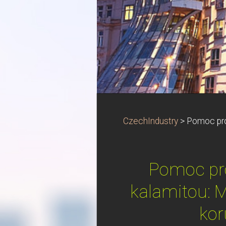
CzechIndustry
>
Pomoc pro 
Pomoc pro
kalamitou: M
kor