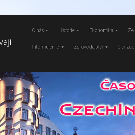
O nás
Historie
Ekonomika
Ze 
vají
Informujeme
Zpravodajství
Civiliza