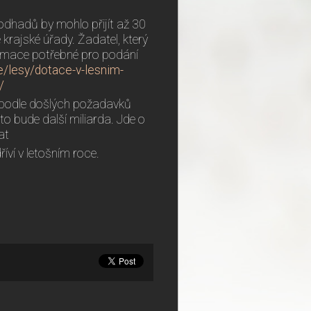
 odhadů by mohlo přijít až 30
krajské úřady. Žadatel, který
formace potřebné pro podání
e/lesy/dotace-v-lesnim-
/
e podle došlých požadavků
 to bude další miliarda. Jde o
vat
říví v letošním roce.