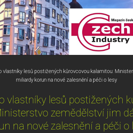
vlastníky lesů postižených kůrovcovou kalamitou: Minister
miliardy korun na nové zalesnění a péči o lesy
 vlastníky lesů postižených 
inisterstvo zemědělství jim dá
un na nové zalesnění a péči o 