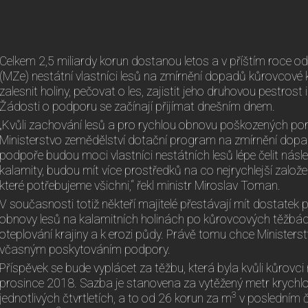
Celkem 2,5 miliardy korun dostanou letos a v příštím roce od
(MZe) nestátní vlastníci lesů na zmírnění dopadů kůrovcové 
zalesnit holiny, pečovat o les, zajistit jeho druhovou pestrost
Žádosti o podporu se začínají přijímat dnešním dnem.
„Kvůli zachování lesů a pro rychlou obnovu poškozených po
Ministerstvo zemědělství dotační program na zmírnění dopa
podpoře budou moci vlastníci nestátních lesů lépe čelit ná
kalamity, budou mít více prostředků na co nejrychlejší založe
které potřebujeme všichni,“ řekl ministr Miroslav Toman.
V současnosti totiž někteří majitelé přestávají mít dostatek 
obnovy lesů na kalamitních holinách po kůrovcových těžbác
oteplování krajiny a k erozi půdy. Právě tomu chce Ministerst
včasným poskytováním podpory.
Příspěvek se bude vyplácet za těžbu, která byla kvůli kůrovci
prosince 2018. Sazba je stanovena za vytěžený metr krychlov
3
jednotlivých čtvrtletích, a to od 26 korun za m
v posledním č