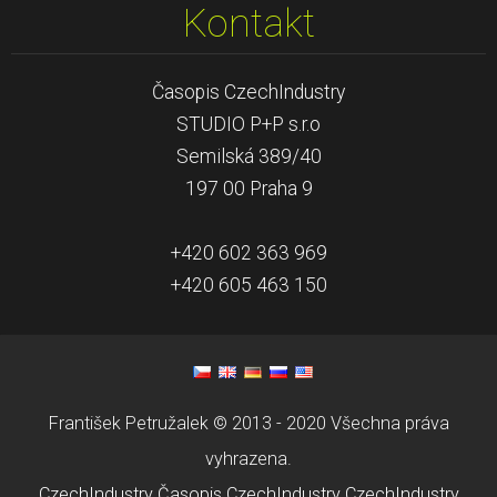
Kontakt
Časopis CzechIndustry
STUDIO P+P s.r.o
Semilská 389/40
197 00 Praha 9
+420 602 363 969
+420 605 463 150
František Petružalek © 2013 - 2020 Všechna práva
vyhrazena.
CzechIndustry
Časopis CzechIndustry
CzechIndustry