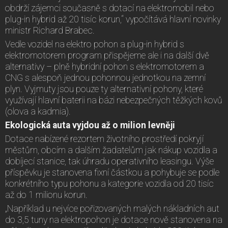
obdrží zájemci současně s dotací na elektromobil nebo
plug-in hybrid až 20 tisíc korun,“ vypočítává hlavní novinky
ministr Richard Brabec.
Vedle vozidel na elektro pohon a plug-in hybrid s
elektromotorem program přispějeme ale i na další dvě
alternativy – plně hybridní pohon s elektromotorem a
CNG s alespoň jednou pohonnou jednotkou na zemní
plyn. Vyjmuty jsou pouze ty alternativní pohony, které
využívají hlavní baterii na bázi nebezpečných těžkých kovů
(olova a kadmia).
Ekologická auta vyjdou až o milion levněji
Dotace nabízené rezortem životního prostředí pokryjí
městům, obcím a dalším žadatelům jak nákup vozidla a
dobíjecí stanice, tak úhradu operativního leasingu. Výše
příspěvku je stanovena fixní částkou a pohybuje se podle
konkrétního typu pohonu a kategorie vozidla od 20 tisíc
až do 1 milionu korun.
„Například u nejvíce pořizovaných malých nákladních aut
do 3,5 tuny na elektropohon je dotace nově stanovena na