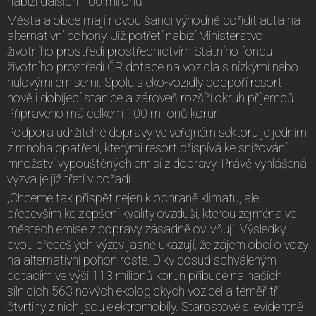
nabízí dalších 100 milionů
Města a obce mají novou šanci výhodně pořídit auta na
alternativní pohony. Již potřetí nabízí Ministerstvo
životního prostředí prostřednictvím Státního fondu
životního prostředí ČR dotace na vozidla s nízkými nebo
nulovými emisemi. Spolu s eko-vozidly podpoří resort
nově i dobíjecí stanice a zároveň rozšíří okruh příjemců.
Připraveno má celkem 100 milionů korun.
Podpora udržitelné dopravy ve veřejném sektoru je jedním
z mnoha opatření, kterými resort přispívá ke snižování
množství vypouštěných emisí z dopravy. Právě vyhlášená
výzva je již třetí v pořadí.
„Chceme tak přispět nejen k ochraně klimatu, ale
především ke zlepšení kvality ovzduší, kterou zejména ve
městech emise z dopravy zásadně ovlivňují. Výsledky
dvou předešlých výzev jasně ukazují, že zájem obcí o vozy
na alternativní pohon roste. Díky dosud schváleným
dotacím ve výši 113 milionů korun přibude na našich
silnicích 563 nových ekologických vozidel a téměř tři
čtvrtiny z nich jsou elektromobily. Starostové si evidentně