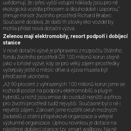
uvědomují, že i přes vyšší vstupní náklady jsou pro ně
ekologická vozidla přínosem a dlouhodobě i úsporou,“
shrnuje ministr životního prostředí Richard Brabec.
Současně dodává, že další tři stovky eko-vozidel by
mohla přidat nová dotační výzva.
Zelenou mají elektromobily, resort podpoří i dobíjecí
stanice
V nové dotační výzvě je připraveno z rozpočtu Státního
fondu životního prostředí ČR 100 milionů korun stejně
jako v loňské výzvě, kdy se pro velký zájem prostředky
vyčerpaly ještě o měsíc dříve a výzva musela být
předčasně ukončena.
„Až 90 procent z vyhrazených 100 milionů korun jsme se
rozhodli poslat na podporu elektromobilů a plug-in
hybridů, u nichž jsou emise do ovzduší nejnižší a přínos
pro životní prostředí tudíž nejvyšší. Současně byl o ně i
největší zájem. Zároveň jsme rozšířili okruh možných
žadatelů o státní příspěvkové organizace a veřejné
výzkumné organizace. Úplnou novinkou je dotace na
nástěnné dobíjecí stanice tzv. smart wallboxy. Na ně