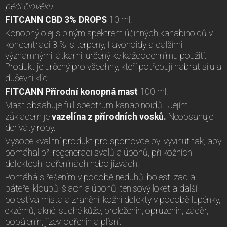
péči člověku.
FITCANN CBD 3% DROPS
10 ml.
Konopný olej s plným spektrem účinných kanabinoidů v
koncentraci 3 %, s terpeny, flavonoidy a dalšími
významnými látkami, určený ke každodennímu použití.
Produkt je určený pro všechny, kteří potřebují nabrat sílu a
duševní klid.
FITCANN Přírodní konopná mast
100 ml.
Mast obsahuje full spectrum kanabinoidů. Jejím
základem je
vazelína z přírodních vosků.
Neobsahuje
deriváty ropy.
Vysoce kvalitní produkt pro sportovce byl vyvinut tak, aby
pomáhal při regeneraci svalů a úponů, při kožních
defektech, odřeninách nebo jizvách.
Pomáhá s řešením v podobě neduhů: bolesti zad a
páteře, kloubů, šlach a úponů, tenisový loket a další
bolestivá místa a zranění, kožní defekty v podobě lupénky,
ekzémů, akné, suché kůže, proleženin, opruzenin, záděr,
popálenin, jizev, odřenin a plísní.