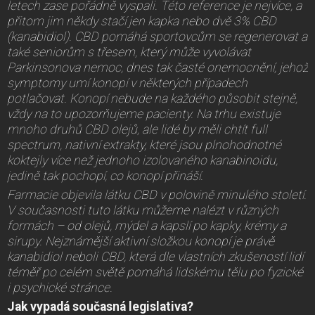
letech zase pořádně vyspali. Této reference je nejvíce, a
přitom jim někdy stačí jen kapka nebo dvě 3% CBD
(kanabidiol). CBD pomáhá sportovcům se regenerovat a
také seniorům s třesem, který může vyvolávat
Parkinsonova nemoc, dnes tak časté onemocnění, jehož
symptomy umí konopí v některých případech
potlačovat. Konopí nebude na každého působit stejně,
vždy na to upozorňujeme pacienty. Na trhu existuje
mnoho druhů CBD olejů, ale lidé by měli chtít full
spectrum, nativní extrakty, které jsou plnohodnotné
koktejly více než jednoho izolovaného kanabinoidu,
jedině tak pochopí, co konopí přináší.
Farmacie objevila látku CBD v polovině minulého století.
V současnosti tuto látku můžeme nalézt v různých
formách – od olejů, mýdel a kapslí po kapky, krémy a
sirupy. Nejznámější aktivní složkou konopí je právě
kanabidiol neboli CBD, která dle vlastních zkušeností lidí
téměř po celém světě pomáhá lidskému tělu po fyzické
i psychické stránce.
Jak vypadá současná legislativa?