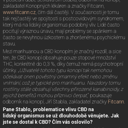
zakladatel Konopných lékáren a značky Fitcann,
www.fitcann.cz
, čím dál častěji. V současnosti je tomu
tak nejčastěji ve spojitosti s postcovidovým syndromem,
který má na lidský organismus podobný vliv. Lidé často
pociťují výraznou únavu, mají problémy se spánkem a
často se nevyhnou úzkostem a zhoršenému psychickému
stavu.
Mezi marihuanou a CBD konopím je značný rozdíl, a sice
ten, že CBD konopí obsahuje pouze stopové množství
THC, konkrétně do 0,3 %, díky čemuž nemá psychotropní
účinky. „
Uživatelé tohoto typu konopí tak nemohou
očekávat onen pověstný omamný efekt nebo změnu
vnímání, což je typické pro marihuanu. Navzdory tomu
rostliny stále obsahují všechny přirozené kanabinoidy, z
jejichž benefitů mohou příznivci čerpat
,“ poukazuje
odborník na konopí, Jiří Stabla, zakladatel značky
Fitcann
.
Pane Stablo, problematice vlivu CBD na
lidský organismus se už dlouhodobě věnujete. Jak
jste se dostal k CBD? Čím vás oslovilo?