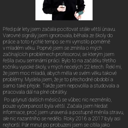
Před pár lety jsem začala pociťovat stále větší únavu.
Varovné signály jsem ignorovala, běhala ze školy do
práce a toto rychlé tempo se mi vymstilo poměrně
v mladém věku. Poprvé jsem se zmínila o mých
začínajících problémech profesorovi, se kterým jsem
řešila svou seminární práci. Bylo to na začátku třetího
ročníku vysoké školy, v mých necelých 22 letech. Řekl mi,
že jsem moc mladá, abych měla ve svém věku takové
problémy. Myslela jsem, že je to přechodné období a
samo také přejde. Takže jsem nepovolila a studovala a
pracovala dál na plné obrátky.
Po uplynutí dalších měsíců se vůbec nic nezměnilo,
pouze vyčerpanost byla větší. Začala jsem hledat
informace, proč jsem unavená a postupně měnila stravu,
ale nic razantního se nedělo. Roky 2016 a 2017 byly asi
nejhorší. Pár minut po probuzení jsem se cítila jako