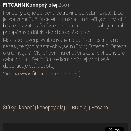
FITCANN Konopný olej
250 ml.
Konopný olej je oblíbená potravina po celém světě. Lidé
jej konzumují už tisíce let, pomáhal jim v těžkých chvílích i
běžném životě. Získává se za studena a obsahuje mnoho
prospěšných látek, které lidské tělo ocení.
Mezi sportovci je vyhledávaným doplňkem esenciálních
nenasycených mastných kyselin (EMK) Omega 3, Omega
6 a Omega 9. Olej připomíná chuť oříšků a je vhodný pro
celou rodinu. Seniorům se konopný olej v potravě
doporučuje stále častěji.
Více na
www.fitcann.cz
(31.5.2021)
Štítky
:
konopí
|
konopný olej
|
CBD olej
|
Fitcann