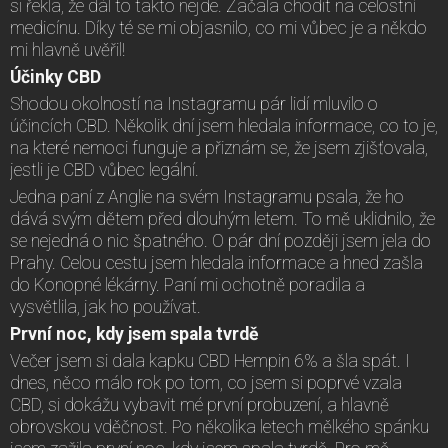
si řekla, že dál to takto nejde. Začala chodit na celostní
medicínu. Díky té se mi objasnilo, co mi vůbec je a někdo
mi hlavně uvěřil!
Účinky CBD
Shodou okolností na Instagramu pár lidí mluvilo o
účincích CBD. Několik dní jsem hledala informace, co to je,
na které nemoci funguje a přiznám se, že jsem zjišťovala,
jestli je CBD vůbec legální.
Jedna paní z Anglie na svém Instagramu psala, že ho
dává svým dětem před dlouhým letem. To mě uklidnilo, že
se nejedná o nic špatného. O pár dní později jsem jela do
Prahy. Celou cestu jsem hledala informace a hned zašla
do Konopné lékárny. Paní mi ochotně poradila a
vysvětlila, jak ho používat.
První noc, kdy jsem spala tvrdě
Večer jsem si dala kapku CBD Hempin 6% a šla spát. I
dnes, něco málo rok po tom, co jsem si poprvé vzala
CBD, si dokážu vybavit mé první probuzení, a hlavně
obrovskou vděčnost. Po několika letech mělkého spánku