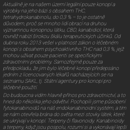
Aktuálně je na našem území legální pouze konopí a
výrobky na jeho bázi s obsahem THC,
tetrahydrokanabinolu, do 0,3 % – to je ostatně
důvodem, proč se mnoho lidí obrací na druhou
významnou konopnou látku, CBD, kanabidiol, která
rovněž nabízí širokou škálu terapeutických účinků. Od
dubna roku 2013 vešel v platnost zákon o léčebném
konopí s obsahem psychoaktivního THC nad 0,3 %, jejž
mohou užívat pouze pacienti se specifickými
zdravotními problémy. Samozřejmě pouze za
předpokladu, že jim bylo léčebné konopí předepsáno
jedním z licencovaných lékařů nacházejících se na
seznamu SAKL, tj. Státní agentury pro konopí pro
léčebné použití.
Do budoucna vidím hlavně přínos pro zdravotnictví, a to
hned do několika jeho odvětví. Pochopili jsme působení
fytokanabinoidů na náš endokanabinoidní systém, a tím
se nám otevřela brána do světa mezi stovky látek, které
se ukrývají v konopí. Terpeny či flavonoidy. Kanabinoidy
a terpeny, když jsou pospolu, rozumí si a vykonávají lepší