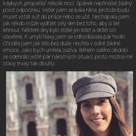
kdybych „propařila“ několik nocí. Spánek nepřinášel žádný
pocit odpočinku. Večer jsem se bála rána, protože budu
muset vstát a jít do práce nebo se učit. Nechápala jsem,
jak někdo může vydržet celý den bez toho, aby si šel
lehnout. Některé dny bylo těžké jen ležet a držet oči
otevřené. K umytí hlavy jsem se odhodlávala pár hodin.
Chodila jsem jak tělo bez duše, necítila v sobě žádné
emoce. Jako bych umřela zaživa. Během celého období
se odehrálo ještě pár náročných situací, proto možná mé
stavy trvaly tak dlouho.