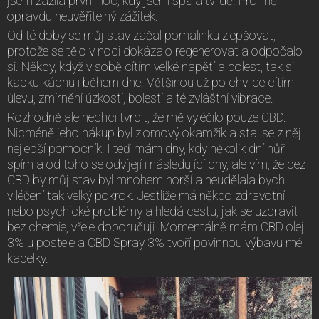
jsem zažila první noc, kdy jsem spala tvrdě. Pro mě
opravdu neuvěřitelný zážitek.
Od té doby se můj stav začal pomalinku zlepšovat,
protože se tělo v noci dokázalo regenerovat a odpočalo
si. Někdy, když v sobě cítím velké napětí a bolest, tak si
kapku kápnu i během dne. Většinou už po chvilce cítím
úlevu, zmírnění úzkostí, bolestí a té zvláštní vibrace.
Rozhodně ale nechci tvrdit, že mě vyléčilo pouze CBD.
Nicméně jeho nákup byl zlomový okamžik a stal se z něj
nejlepší pomocník! I teď mám dny, kdy několik dní hůř
spím a od toho se odvíjejí i následující dny, ale vím, že bez
CBD by můj stav byl mnohem horší a neudělala bych
v léčení tak velký pokrok. Jestliže má někdo zdravotní
nebo psychické problémy a hledá cestu, jak se uzdravit
bez chemie, vřele doporučuji. Momentálně mám CBD olej
3% u postele a CBD Spray 3% tvoří povinnou výbavu mé
kabelky.