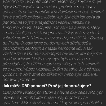
Všechno začalo před více než deseti roky, když se moje
bývalá přítelkyně trápila kožním problémem a žádný
specialista ani kosmetička jí nedokázali pomoct. Tenkrát
jsme s přítelkyní četli o léčebných účincích konopí a za
pár dnů na to jsme na jednom večírku narazili na
konopnou mast. Mast přes noc zabrala a ekzém, který
zmizel. Vzali jsme si konopné mastičky od firmy, která
zabrala na kožní defekt, a bez peněz jsme šli žít z Ostravy
do Prahy. Chodili jsme po domovech důchodců a
obchodních centrech a mazali nemocné lidi. A tak
vlastně začala budoucí „konopná revoluce“, kterou jsme
my dav ovlivnili. Nešlo o byznys, bylo to o lásce a
přesvědčení, že děláme správnou věc, protože tenkrát
se o konopí vůbec nepsalo. Držím se toho, že než něco
vyrobím, musím znát co zákazníci, nebo spíš pacienti,
opravdu potřebují.
Jak může CBD pomoci? Proč jej doporučujete?
CBD podle vědeckých studií, a hlavně díky celosvětových
referencí, pomáhá lidem, kteří mají problémy se
spánkem. Mám stovky referencí, kdy se lidé po několika