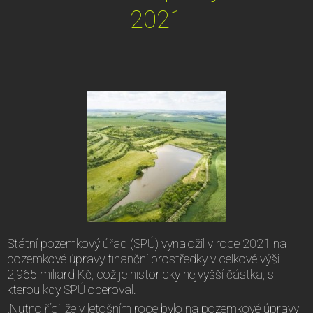
2021
Státní pozemkový úřad (SPÚ) vynaložil v roce 2021 na
pozemkové úpravy finanční prostředky v celkové výši
2,965 miliard Kč, což je historicky nejvyšší částka, s
kterou kdy SPÚ operoval.
„Nutno říci, že v letošním roce bylo na pozemkové úpravy