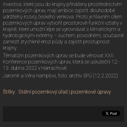
Investice, které jsou do krajiny přinášeny prostřednictvím
pozemkových úprav, mají ambice zajistit dlouhodobě
udržitelný rozvoj českého venkova. Proto je hlavním cílem
pozemkových úprav vytvořit prostorově-funkční vztahy v
krajině, které umožní lépe se vyrovnávat s klimatickými a
hydrologickými extrémy – suchem, povodněmi, současně
zamezit zrychlené erozi půdy a zajistit prostupnost
krajiny.
Tématům pozemkových úprav se bude věnovat XXII.
Konference pozemkových úprav, která se uskuteční 12.-
13. dubna 2022 v Harrachově.
Jaromír a Věra Hamplovi, foto: archiv SPÚ (12.2.2022)
Štítky
:
Státní pozemkový úřad
|
pozemkové úpravy