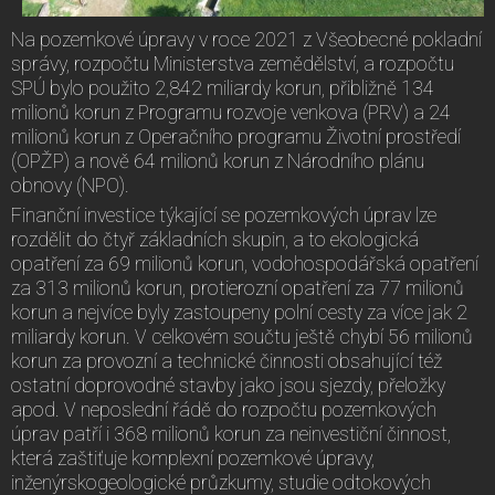
Na pozemkové úpravy v roce 2021 z Všeobecné pokladní
správy, rozpočtu Ministerstva zemědělství, a rozpočtu
SPÚ bylo použito 2,842 miliardy korun, přibližně 134
milionů korun z Programu rozvoje venkova (PRV) a 24
milionů korun z Operačního programu Životní prostředí
(OPŽP) a nově 64 milionů korun z Národního plánu
obnovy (NPO).
Finanční investice týkající se pozemkových úprav lze
rozdělit do čtyř základních skupin, a to ekologická
opatření za 69 milionů korun, vodohospodářská opatření
za 313 milionů korun, protierozní opatření za 77 milionů
korun a nejvíce byly zastoupeny polní cesty za více jak 2
miliardy korun. V celkovém součtu ještě chybí 56 milionů
korun za provozní a technické činnosti obsahující též
ostatní doprovodné stavby jako jsou sjezdy, přeložky
apod. V neposlední řádě do rozpočtu pozemkových
úprav patří i 368 milionů korun za neinvestiční činnost,
která zaštiťuje komplexní pozemkové úpravy,
inženýrskogeologické průzkumy, studie odtokových