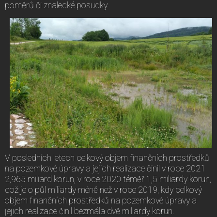
poměrů či znalecké posudky.
V posledních letech celkový objem finančních prostředků
na pozemkové úpravy a jejich realizace činil v roce 2021
2,965 miliard korun, v roce 2020 téměř 1,5 miliardy korun,
což je o půl miliardy méně než v roce 2019, kdy celkový
objem finančních prostředků na pozemkové úpravy a
jejich realizace činil bezmála dvě miliardy korun.