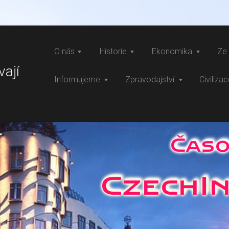
O nás
Historie
Ekonomika
Ze 
vají
Informujeme
Zpravodajství
Civiliza