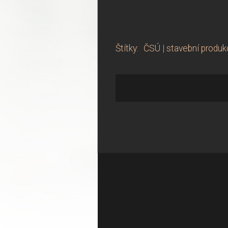
Štítky
:
ČSÚ
|
stavební produ