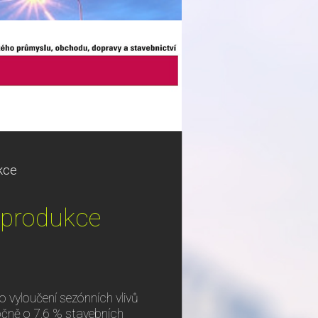
ukce
s produkce
o vyloučení sezónních vlivů
očně o 7,6 % stavebních