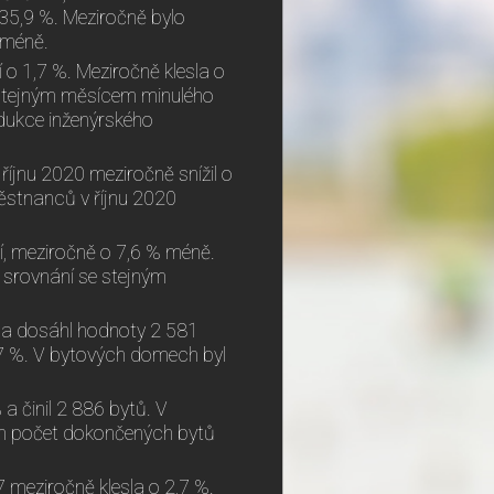
 35,9 %. Meziročně bylo
 méně.
 o 1,7 %. Meziročně klesla o
e stejným měsícem minulého
odukce inženýrského
íjnu 2020 meziročně snížil o
stnanců v říjnu 2020
í, meziročně o 7,6 % méně.
 srovnání se stejným
% a dosáhl hodnoty 2 581
,7 %. V bytových domech byl
a činil 2 886 bytů. V
ch počet dokončených bytů
 meziročně klesla o 2,7 %.