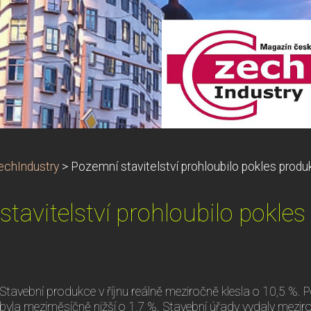
echIndustry
>
Pozemní stavitelství prohloubilo pokles prod
tavitelství prohloubilo pokle
Stavební produkce v říjnu reálně meziročně klesla o 10,5 %. P
byla meziměsíčně nižší o 1,7 %. Stavební úřady vydaly mezir