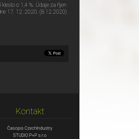
 kleslo o 1,4 %. Údaje za říjen
e 17. 12. 2020. (8.12.2020)
Kontakt
Časopis CzechIndustry
STUDIO P+P s.r.o