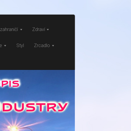
zahraničí
Zdraví
ce
Styl
Zrcadlo