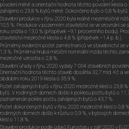
povolení méně a orientační hodnota těchto povolení klesla o
zahájeno o 23,8 % bytů méně. Dokončeno bylo o 0,8 % bytů
Stavební produkce v říjnu 2020 byla reálně meziměsíčně nižší
10,5 %. Produkce v pozemním stavitelství se ve srovnání s
roku snížila o 13,0 % (příspěvek −9,1 procentního bodu). Pr
stavitelství meziročně klesla o 4,8 % (příspěvek −1,4 p. b.).
Průměrný evidenční počet zaměstnanců ve stavebnictví se v ř
1,3 %. Průměrná hrubá měsíční nominální mzda těchto zamě
meziročně vzrostla o 2,8 %.
Stavební úřady v říjnu 2020 vydaly 7 004 stavebních povolen
Orientační hodnota těchto staveb dosáhla 32,7 mld. Kč a ve
obdobím roku 2019 klesla o 35,9 %.
Počet zahájených bytů v říjnu 2020 meziročně klesl o 23,8 
bytů. V rodinných domech došlo k poklesu počtu bytů o 11
zaznamenán pokles počtu zahájených bytů o 43,7 %.
Počet dokončených bytů v říjnu 2020 meziročně klesl o 0,8 % 
rodinných domech došlo k růstu o 0,9 %, v bytových dome
klesl o 11,8 %.
Stavební produkce podle údajů Eurostatu v září 2020 v EU27