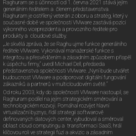
Raghuram se s účinností od 1. června 2021 stává jejím
generálním ředitelem a členem představenstva.
Raghuram je ostřílený veterán z oboru a stratég, který v
současné době ve společnosti VMware zastává pozici
výkonného viceprezidenta a provozního ředitele pro
produkty a cloudové služby.
„Je skvělá zpráva, že se Raghu ujme funkce generálního
ředitele VMware. Vykonával manažerské funkce s
integritou a přesvědčením a zásadním způsobem přispěl
k úspěchu firmy,“ uvedl Michael Dell, předseda
představenstva společnosti VMware. „Nyní bude utvářet
budoucnost VMware a podporovat digitální fungování
zákazníků a partnerů v multicloudovém světě.“
Od roku 2003, kdy do společnosti VMware nastoupil, se
Raghuram podílel na jejím strategickém směrování a
technologickém rozvoji. Pomáhal rozvíjet hlavní
virtualizační byznys, řídil strategii softwarově
definovaných datových center, vybudoval a směroval
oblast cloud computingu a transformaci SaaS, hrál
klíčovou roli ve strategii fúzí a akvizic a zásadním