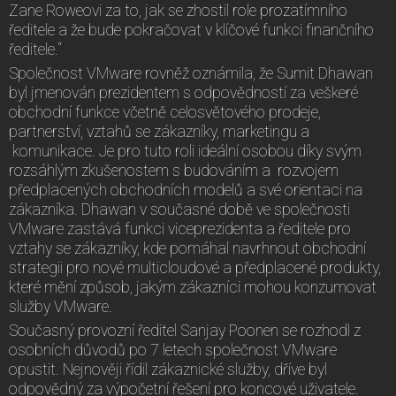
Zane Roweovi za to, jak se zhostil role prozatímního
ředitele a že bude pokračovat v klíčové funkci finančního
ředitele.“
Společnost VMware rovněž oznámila, že Sumit Dhawan
byl jmenován prezidentem s odpovědností za veškeré
obchodní funkce včetně celosvětového prodeje,
partnerství, vztahů se zákazníky, marketingu a
komunikace. Je pro tuto roli ideální osobou díky svým
rozsáhlým zkušenostem s budováním a rozvojem
předplacených obchodních modelů a své orientaci na
zákazníka. Dhawan v současné době ve společnosti
VMware zastává funkci viceprezidenta a ředitele pro
vztahy se zákazníky, kde pomáhal navrhnout obchodní
strategii pro nové multicloudové a předplacené produkty,
které mění způsob, jakým zákazníci mohou konzumovat
služby VMware.
Současný provozní ředitel Sanjay Poonen se rozhodl z
osobních důvodů po 7 letech společnost VMware
opustit. Nejnověji řídil zákaznické služby, dříve byl
odpovědný za výpočetní řešení pro koncové uživatele.