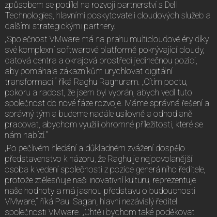
způsobem se podílel na rozvoji partnerství s Dell
Technologies, hlavními poskytovateli cloudových služeb a
dalšími strategickými partnery.
„Společnost VMware má na prahu multicloudové éry díky
své komplexní softwarové platformě pokrývající cloudy,
datová centra a okrajová prostředí jedinečnou pozici,
aby pomáhala zákazníkům urychlovat digitální
transformaci,“ říká Raghu Raghuram. „Cítím poctu,
pokoru a radost, že jsem byl vybrán, abych vedl tuto
společnost do nové fáze rozvoje. Máme správná řešení a
správný tým a budeme nadále usilovně a odhodlaně
pracovat, abychom využili ohromné příležitosti, které se
nám nabízí.“
„Po pečlivém hledání a důkladném zvážení dospělo
představenstvo k názoru, že Raghu je nejpovolanější
osoba k vedení společnosti z pozice generálního ředitele,
protože ztělesňuje naši inovativní kulturu, reprezentuje
naše hodnoty a má jasnou představu o budoucnosti
VMware,“ říká Paul Sagan, hlavní nezávislý ředitel
společnosti VMware. „Chtěli bychom také poděkovat