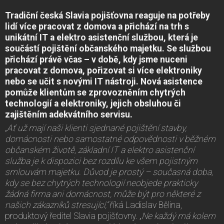
Tradiční česká Slavia pojišťovna reaguje na potřeby
lidí více pracovat z domova a přichází na trh s
unikátní IT a elektro asistenční službou, která je
součástí pojištění občanského majetku. Se službou
přichází právě včas – v době, kdy jsme nuceni
pracovat z domova, pořizovat si více elektroniky
nebo se učit s novými IT nástroji. Nová asistence
pomůže klientům se zprovozněním chytrých
technologií a elektroniky, jejich obsluhou či
zajištěním adekvátního servisu.
„Ať už mají naši klienti sjednané pojištění stavby,
domácnosti nebo samostatné odpovědnosti v běžném
občanském životě, základní IT a elektro asistenční
služba je k dispozici bez rozdílu ke všem pojistným
smlouvám majetku. Důvod je prostý – současná doba,
kdy se bez chytrých technologií neobjede prakticky
žádná firma ani domácnost, může být pro některé z
našich zákazníků stresující,“
říká Ladislav Bělina,
produktový ředitel Slavia pojišťovny. „
Ne každý má kolem