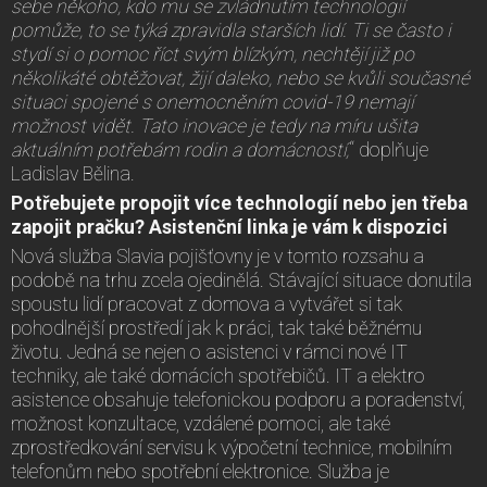
sebe někoho, kdo mu se zvládnutím technologií
pomůže, to se týká zpravidla starších lidí. Ti se často i
stydí si o pomoc říct svým blízkým, nechtějí již po
několikáté obtěžovat, žijí daleko, nebo se kvůli současné
situaci spojené s onemocněním covid-19 nemají
možnost vidět. Tato inovace je tedy na míru ušita
aktuálním potřebám rodin a domácností,
“ doplňuje
Ladislav Bělina.
Potřebujete propojit více technologií nebo jen třeba
zapojit pračku? Asistenční linka je vám k dispozici
Nová služba Slavia pojišťovny je v tomto rozsahu a
podobě na trhu zcela ojedinělá. Stávající situace donutila
spoustu lidí pracovat z domova a vytvářet si tak
pohodlnější prostředí jak k práci, tak také běžnému
životu. Jedná se nejen o asistenci v rámci nové IT
techniky, ale také domácích spotřebičů. IT a elektro
asistence obsahuje telefonickou podporu a poradenství,
možnost konzultace, vzdálené pomoci, ale také
zprostředkování servisu k výpočetní technice, mobilním
telefonům nebo spotřební elektronice. Služba je