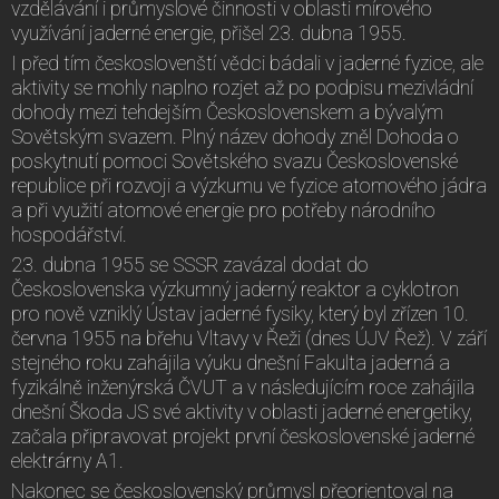
vzdělávání i průmyslové činnosti v oblasti mírového
využívání jaderné energie, přišel 23. dubna 1955.
I před tím českoslovenští vědci bádali v jaderné fyzice, ale
aktivity se mohly naplno rozjet až po podpisu mezivládní
dohody mezi tehdejším Československem a bývalým
Sovětským svazem. Plný název dohody zněl Dohoda o
poskytnutí pomoci Sovětského svazu Československé
republice při rozvoji a výzkumu ve fyzice atomového jádra
a při využití atomové energie pro potřeby národního
hospodářství.
23. dubna 1955 se SSSR zavázal dodat do
Československa výzkumný jaderný reaktor a cyklotron
pro nově vzniklý Ústav jaderné fysiky, který byl zřízen 10.
června 1955 na břehu Vltavy v Řeži (dnes ÚJV Řež). V září
stejného roku zahájila výuku dnešní Fakulta jaderná a
fyzikálně inženýrská ČVUT a v následujícím roce zahájila
dnešní Škoda JS své aktivity v oblasti jaderné energetiky,
začala připravovat projekt první československé jaderné
elektrárny A1.
Nakonec se československý průmysl přeorientoval na