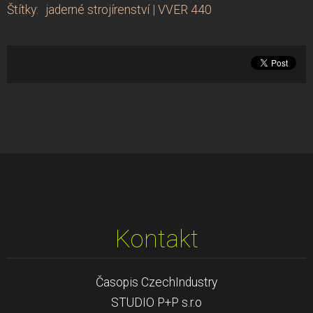
Štítky
:
jaderné strojírenství
|
VVER 440
Kontakt
Časopis CzechIndustry
STUDIO P+P s.r.o