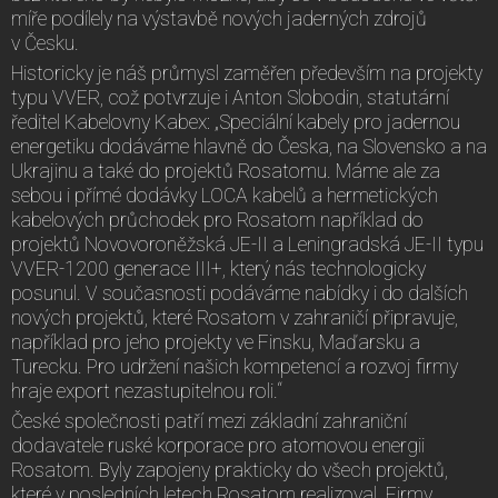
míře podílely na výstavbě nových jaderných zdrojů
v Česku.
Historicky je náš průmysl zaměřen především na projekty
typu VVER, což potvrzuje i Anton Slobodin, statutární
ředitel Kabelovny Kabex: „Speciální kabely pro jadernou
energetiku dodáváme hlavně do Česka, na Slovensko a na
Ukrajinu a také do projektů Rosatomu. Máme ale za
sebou i přímé dodávky LOCA kabelů a hermetických
kabelových průchodek pro Rosatom například do
projektů Novovoroněžská JE-II a Leningradská JE-II typu
VVER-1200 generace III+, který nás technologicky
posunul. V současnosti podáváme nabídky i do dalších
nových projektů, které Rosatom v zahraničí připravuje,
například pro jeho projekty ve Finsku, Maďarsku a
Turecku. Pro udržení našich kompetencí a rozvoj firmy
hraje export nezastupitelnou roli.“
České společnosti patří mezi základní zahraniční
dodavatele ruské korporace pro atomovou energii
Rosatom. Byly zapojeny prakticky do všech projektů,
které v posledních letech Rosatom realizoval. Firmy