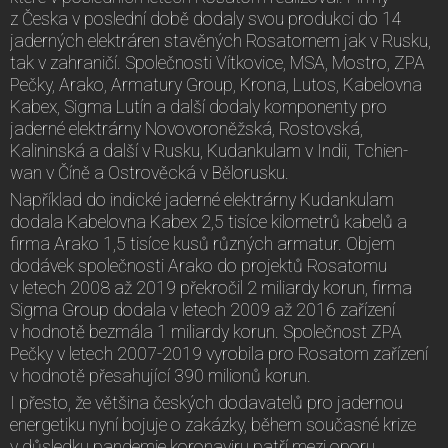
z Česka v poslední době dodaly svou produkci do 14
jaderných elektráren stavěných Rosatomem jak v Rusku,
tak v zahraničí. Společnosti Vítkovice, MSA, Mostro, ZPA
Pečky, Arako, Armatury Group, Krona, Lutos, Kabelovna
Kabex, Sigma Lutín a další dodaly komponenty pro
jaderné elektrárny Novovoroněžská, Rostovská,
Kalininská a další v Rusku, Kudankulam v Indii, Tchien-
wan v Číně a Ostrověcká v Bělorusku.
Například do indické jaderné elektrárny Kudankulam
dodala Kabelovna Kabex 2,5 tisíce kilometrů kabelů a
firma Arako 1,5 tisíce kusů různých armatur. Objem
dodávek společnosti Arako do projektů Rosatomu
v letech 2008 až 2019 překročil 2 miliardy korun, firma
Sigma Group dodala v letech 2009 až 2016 zařízení
v hodnotě bezmála 1 miliardy korun. Společnost ZPA
Pečky v letech 2007-2019 vyrobila pro Rosatom zařízení
v hodnotě přesahující 390 milionů korun.
I přesto, že většina českých dodavatelů pro jadernou
energetiku nyní bojuje o zakázky, během současné krize
v důsledku pandemie koronaviru patří mezi oporu