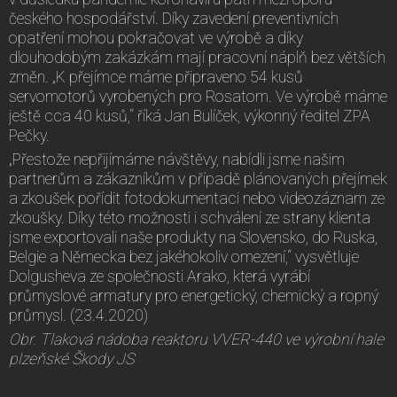
českého hospodářství. Díky zavedení preventivních
opatření mohou pokračovat ve výrobě a díky
dlouhodobým zakázkám mají pracovní náplň bez větších
změn. „K přejímce máme připraveno 54 kusů
servomotorů vyrobených pro Rosatom. Ve výrobě máme
ještě cca 40 kusů,“ říká Jan Bulíček, výkonný ředitel ZPA
Pečky.
„Přestože nepřijímáme návštěvy, nabídli jsme našim
partnerům a zákazníkům v případě plánovaných přejímek
a zkoušek pořídit fotodokumentaci nebo videozáznam ze
zkoušky. Díky této možnosti i schválení ze strany klienta
jsme exportovali naše produkty na Slovensko, do Ruska,
Belgie a Německa bez jakéhokoliv omezení,“ vysvětluje
Dolgusheva ze společnosti Arako, která vyrábí
průmyslové armatury pro energetický, chemický a ropný
průmysl. (23.4.2020)
Obr. Tlaková nádoba reaktoru VVER-440 ve výrobní hale
plzeňské Škody JS