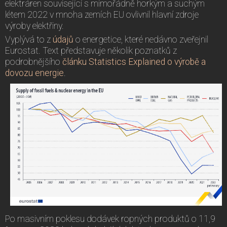
elektráren související s mimořádně horkým a suchým
létem 2022 v mnoha zemích EU ovlivnil hlavní zdroje
výroby elektřiny.
Vyplývá to z
údajů
o energetice, které nedávno zveřejnil
Eurostat. Text představuje několik poznatků z
podrobnějšího
článku Statistics Explained o výrobě a
dovozu energie
.
Po masivním poklesu dodávek ropných produktů o 11,9