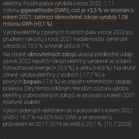
elektřiny. Fosilní paliva vyrobila v roce 2022 1,11
milionu
gigawatthodin (GWh), což je +3,3 % ve srovnání s
rokem 2021, zatímco obnovitelné zdroje vyrobily 1,08
milionu GWh (+0,1 %).
Výroba elektřiny z pevných fosilních paliv v roce 2022 po
prudkém nárůstu v roce 2021 nadále rostla: černé uhlí
vzrostlo o 10,0 % a hnědé uhlí o 6,7 %.
Na straně
obnovitelných zdrojů
ukazují předběžné údaje
za rok 2022 největší nárůst elektřiny vyrobené ze solární
fotovoltaické energie (+29,3 %) a větru (+8,9 %). Na druhé
straně výroba elektřiny z vodních (-17,7 %) a
pevných
biopaliv
(-7,4 %) ve stejném referenčním období
poklesla. Díky těmto odlišným trendům zůstala výroba
elektřiny z obnovitelných zdrojů ve srovnání s rokem 2021
relativně stabilní.
Výkon jaderných elektráren se v porovnání s rokem 2021
snížil o 16,7 % na 609 tisíc GWh a ve srovnání s
průměrem let 2017-2019 se snížil o 20,1 %. (10.7.2023)