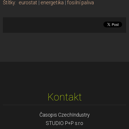
Štítky
:
eurostat
|
energetika
|
fosilní paliva
Kontakt
Časopis CzechIndustry
STUDIO P+P s.r.o