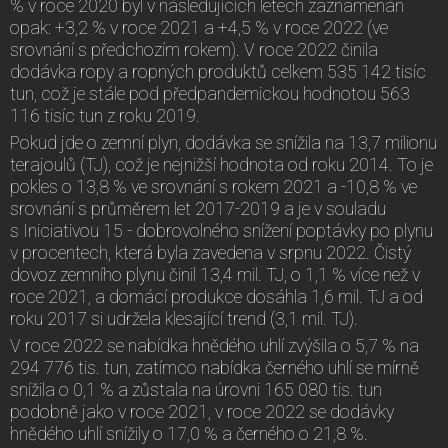
% v roce 2020 byl v následujících letech zaznamenán
opak: +3,2 % v roce 2021 a +4,5 % v roce 2022 (ve
srovnání s předchozím rokem). V roce 2022 činila
dodávka ropy a ropných produktů celkem 535 142 tisíc
tun, což je stále pod předpandemickou hodnotou 563
116 tisíc tun z roku 2019.
Pokud jde o zemní plyn, dodávka se snížila na 13,7 milionu
terajoulů (TJ), což je nejnižší hodnota od roku 2014. To je
pokles o 13,8 % ve srovnání s rokem 2021 a -10,8 % ve
srovnání s průměrem let 2017-2019 a je v souladu
s Iniciativou 15 - dobrovolného snížení poptávky po plynu
v procentech, která byla zavedena v srpnu 2022. Čistý
dovoz zemního plynu činil 13,4 mil. TJ, o 1,1 % více než v
roce 2021, a domácí produkce dosáhla 1,6 mil. TJ a od
roku 2017 si udržela klesající trend (3,1 mil. TJ).
V roce 2022 se nabídka hnědého uhlí zvýšila o 5,7 % na
294 776 tis. tun, zatímco nabídka černého uhlí se mírně
snížila o 0,1 % a zůstala na úrovni 165 080 tis. tun
podobně jako v roce 2021, v roce 2022 se dodávky
hnědého uhlí snížily o 17,0 % a černého o 21,8 %.