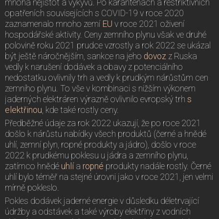
mnoha nejistot a výkyvů. Po karanténách a restriktivních
opatřeních souvisejících s COVID-19 v roce 2020
zaznamenalo mnoho zemí
EU
v roce 2021 oživení
hospodářské aktivity. Ceny zemního plynu však ve druhé
polovině roku 2021 prudce vzrostly a rok 2022 se ukázal
být ještě náročnějším, sankce na jeho
dovoz
z Ruska
vedly k narušení dodávek a obavy z potenciálního
nedostatku ovlivnily trh a vedly k prudkým nárůstům cen
zemního plynu. To vše v kombinaci s nižším výkonem
jaderných elektráren výrazně ovlivnilo evropský trh
s
elektřinou
, kde také rostly ceny.
Předběžné údaje za rok 2022 ukazují, že po roce 2021
došlo k nárůstu nabídky všech produktů (černé a hnědé
uhlí, zemní plyn, ropné produkty a jádro), došlo v roce
2022 k prudkému poklesu u jádra a zemního plynu,
zatímco hnědé
uhlí
a
ropné
produkty nadále rostly. Černé
uhlí bylo téměř na stejné úrovni jako v roce 2021, jen velmi
mírně pokleslo.
Pokles dodávek jaderné energie v důsledku déletrvající
údržby a odstávek a také výroby elektřiny z vodních