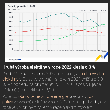
Hrubá výroba elektřiny v roce 2022 klesla o 3 %
Předběžné údaje za rok 2022 naznačují, že
hrubá výroba
elektřiny
v EU se ve srovnání s rokem 2021 snížila o 3,0
%. Při pohledu na průměr let 2017–2019 došlo k ještě
zřetelnějšímu poklesu o 3,9 %.
Poté, co
obnovitelné zdroje energie
překonaly
fosilní
paliva
ve výrobě elektřiny v roce 2020, fosilní paliva byla v
roce 2022 druhým rokem v řadě hlavním zdrojem