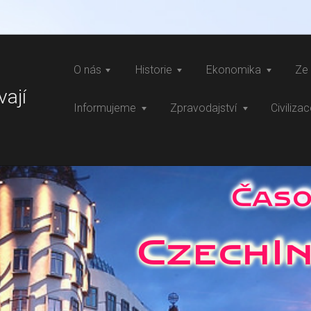
O nás
Historie
Ekonomika
Ze 
vají
Informujeme
Zpravodajství
Civiliza