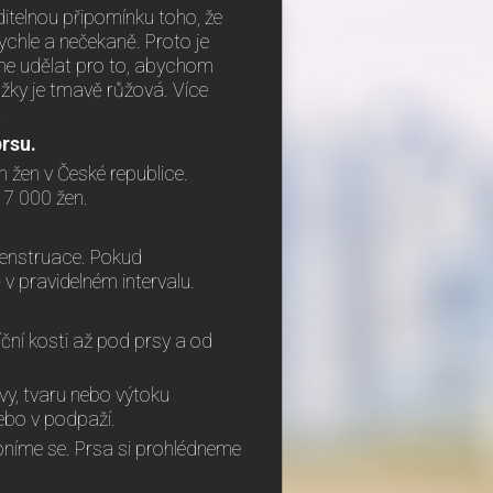
iditelnou připomínku toho, že
ychle a nečekaně. Proto je
eme udělat pro to, abychom
užky je tmavě růžová. Více
.
rsu.
žen v České republice.
 7 000 žen.
menstruace. Pokud
 pravidelném intervalu.
íční kosti až pod prsy a od
vy, tvaru nebo výtoku
nebo v podpaží.
oníme se. Prsa si prohlédneme