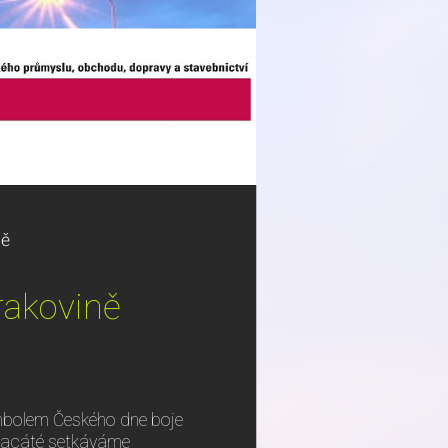
ně
rakovině
ymbolem Českého dne boje
advacáté setkáváme