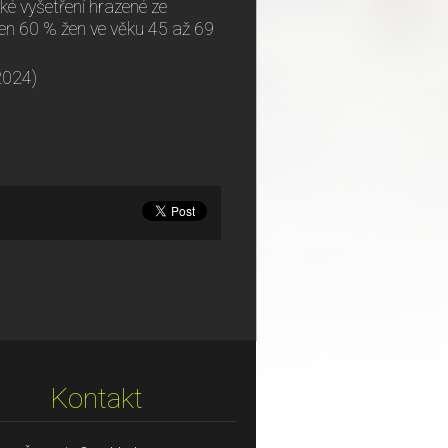
é vyšetření hrazené ze
jen 60 % žen ve věku 45 až 69
2024)
Kontakt