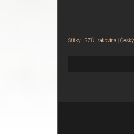
Štítky
:
SZÚ
|
rakovina
|
Český 