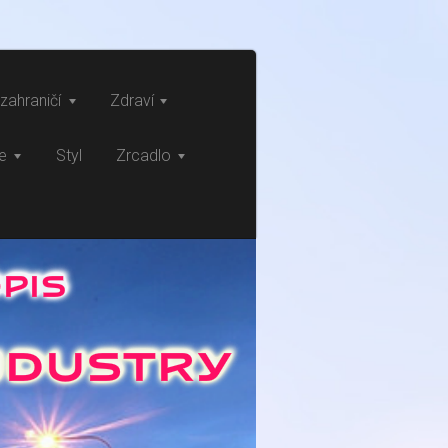
zahraničí
Zdraví
ce
Styl
Zrcadlo