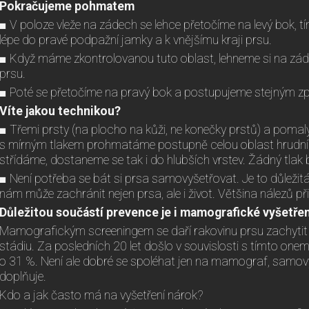
Pokračujeme pohmatem
■ V poloze vleže na zádech se lehce přetočíme na levý bok, 
lépe do pravé podpažní jamky a k vnějšímu kraji prsu.
■ Když máme zkontrolovanou tuto oblast, lehneme si na zá
prsu.
■ Poté se přetočíme na pravý bok a postupujeme stejným 
Víte jakou technikou?
■ Třemi prsty (na plocho na kůži, ne konečky prstů) a poma
s mírným tlakem prohmatáme postupně celou oblast hrudníku
střídáme, dostaneme se tak i do hlubších vrstev. Žádný tlak by
■ Není potřeba se bát si prsa samovyšetřovat. Je to důležit
nám může zachránit nejen prsa, ale i život. Většina nálezů p
Důležitou součástí prevence je i mamografické vyšetřen
Mamografickým screeningem se daří rakovinu prsu zachytit 
stádiu. Za posledních 20 let došlo v souvislosti s tímto one
o 31 %. Není ale dobré se spoléhat jen na mamograf, samov
doplňuje.
Kdo a jak často má na vyšetření nárok?