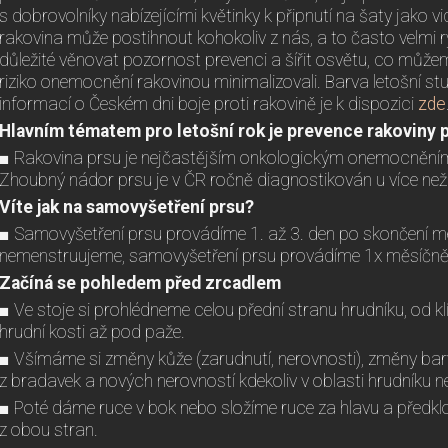
s dobrovolníky nabízejícími květinky k připnutí na šaty jako v
rakovina může postihnout kohokoliv z nás, a to často velmi r
důležité věnovat pozornost prevenci a šířit osvětu, co můž
riziko onemocnění rakovinou minimalizovali. Barva letošní st
informací o Českém dni boje proti rakovině je k dispozici
zde
Hlavním tématem pro letošní rok je prevence rakoviny p
■ Rakovina prsu je nejčastějším onkologickým onemocněním 
Zhoubný nádor prsu je v ČR ročně diagnostikován u více než
Víte jak na samovyšetření prsu?
■ Samovyšetření prsu provádíme 1. až 3. den po skončení 
nemenstruujeme, samovyšetření prsu provádíme 1x měsíčně v
Začíná se pohledem před zrcadlem
■ Ve stoje si prohlédneme celou přední stranu hrudníku, od kl
hrudní kosti až pod paže.
■ Všímáme si změny kůže (zarudnutí, nerovnosti), změny bar
z bradavek a nových nerovností kdekoliv v oblasti hrudníku 
■ Poté dáme ruce v bok nebo složíme ruce za hlavu a předkl
z obou stran.