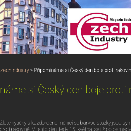
zechIndustry
>
Připomínáme si Český den boje proti rakovi
náme si Český den boje proti 
Žluté kytičky s každoročně měnící se barvou stužky jsou s
proti rakovině. V tento den, tedy 15. května, se již po osm