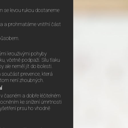
tím se levou rukou dostaneme
da a prohmatáme vnitřní část
způsobem.
lými krouživými pohyby
, včetně podpaží. Sílu tlaku
 ale neměl jít do bolesti.
á součást prevence, která
řitom není zhoubných.
í
v časném a dobře léčitelném
mocněním ke snížení úmrtnosti
yšetření prsu ho vhodně