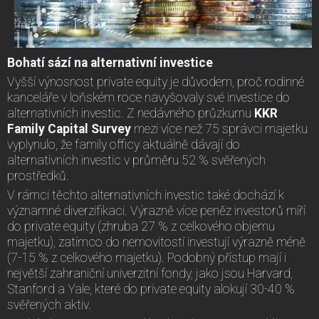
Bohatí sází na alternativní investice
Vyšší výnosnost private equity je důvodem, proč rodinné
kanceláře v loňském roce navyšovaly své investice do
alternativních investic. Z nedávného průzkumu
KKR
Family Capital Survey
mezi více než 75 správci majetku
vyplynulo, že family officy aktuálně dávají do
alternativních investic v průměru 52 % svěřených
prostředků.
V rámci těchto alternativních investic také dochází k
významné diverzifikaci. Výrazně více peněz investorů míří
do private equity (zhruba 27 % z celkového objemu
majetku), zatímco do nemovitostí investují výrazně méně
(7-15 % z celkového majetku). Podobný přístup mají i
největší zahraniční univerzitní fondy, jako jsou Harvard,
Stanford a Yale, které do private equity alokují 30-40 %
svěřených aktiv.