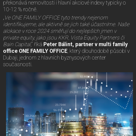
překonává nemovitosti i hlavní akciové indexy typicky o
10-12 % ročně.
„
Ve ONE FAMILY OFFICE tyto trendy nejenom
identifikujeme, ale aktivně se jich také účastníme. Naše
alokace v roce 2024 směřují do nejlepších jmen v
private equity, jako jsou KKR, Vista Equity Partners či
Bain Capital
,“ říká
Peter Bálint, partner v multi family
office ONE FAMILY OFFICE
, který dlouhodobě působí v
Dubaji, jednom z hlavních byznysových center
současnosti.