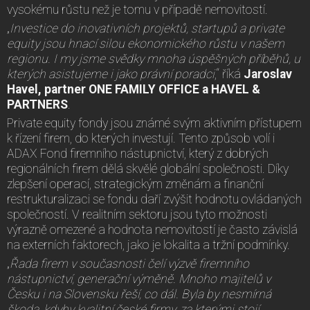
vysokému růstu než je tomu v případě nemovitostí.
„
Investice do inovativních projektů, startupů a private
equity jsou hnací silou ekonomického růstu v našem
regionu. I my jsme svědky mnoha úspěšných příběhů, u
kterých asistujeme i jako právní poradci
,“ říká
Jaroslav
Havel, partner ONE FAMILY OFFICE a HAVEL &
PARTNERS
.
Private equity fondy jsou známé svým aktivním přístupem
k řízení firem, do kterých investují. Tento způsob volí i
ADAX Fond firemního nástupnictví, který z dobrých
regionálních firem dělá skvělé globální společnosti. Díky
zlepšení operací, strategickým změnám a finanční
restrukturalizaci se fondu daří zvýšit hodnotu ovládaných
společností. V realitním sektoru jsou tyto možnosti
výrazně omezené a hodnota nemovitostí je často závislá
na externích faktorech, jako je lokalita a tržní podmínky.
„
Řada firem v současnosti čelí výzvě firemního
nástupnictví, generační výměně. Mnoho majitelů v
Česku i na Slovensku řeší, co dál. Byla by nesmírná
škoda, kdyby kvalitní české firmy, za kterými stojí