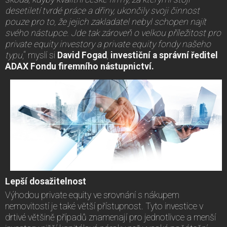
desetiletí tvrdé práce a dřiny, ukončily svoji činnost
pouze pro to, že jejich zakladatel nebyl schopen najít
svého nástupce. Jde tak zároveň o velkou příležitost pro
private equity investory a private equity fondy našeho
typu
,“ myslí si
David Fogad
,
investiční a správní ředitel
ADAX Fondu firemního nástupnictví.
Lepší dosažitelnost
Výhodou private equity ve srovnání s nákupem
nemovitostí je také větší přístupnost. Tyto investice v
drtivé většině případů znamenají pro jednotlivce a menší