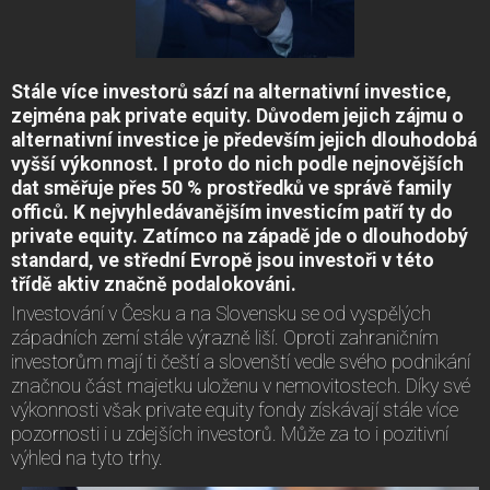
Stále více investorů sází na alternativní investice,
zejména pak private equity. Důvodem jejich zájmu o
alternativní investice je především jejich dlouhodobá
vyšší výkonnost. I proto do nich podle nejnovějších
dat směřuje přes 50 % prostředků ve správě family
officů. K nejvyhledávanějším investicím patří ty do
private equity. Zatímco na západě jde o dlouhodobý
standard, ve střední Evropě jsou investoři v této
třídě aktiv značně podalokováni.
Investování v Česku a na Slovensku se od vyspělých
západních zemí stále výrazně liší. Oproti zahraničním
investorům mají ti čeští a slovenští vedle svého podnikání
značnou část majetku uloženu v nemovitostech. Díky své
výkonnosti však private equity fondy získávají stále více
pozornosti i u zdejších investorů. Může za to i pozitivní
výhled na tyto trhy.