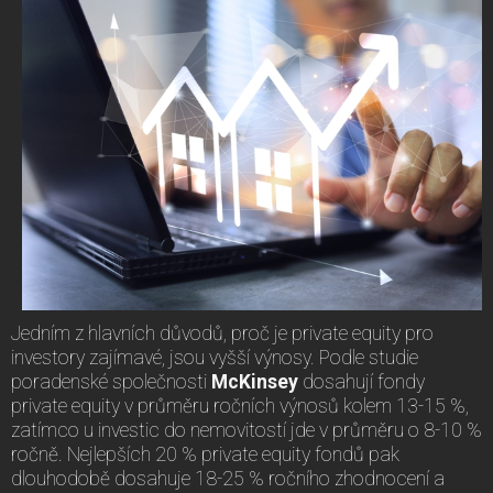
Jedním z hlavních důvodů, proč je private equity pro
investory zajímavé, jsou vyšší výnosy. Podle studie
poradenské společnosti
McKinsey
dosahují fondy
private equity v průměru ročních výnosů kolem 13-15 %,
zatímco u investic do nemovitostí jde v průměru o 8-10 %
ročně. Nejlepších 20 % private equity fondů pak
dlouhodobě dosahuje 18-25 % ročního zhodnocení a