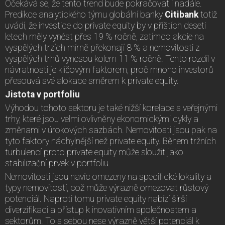
Očekává se, že tento trend bude pokračovat i nadále.
Predikce analytického týmu globální banky
Citibank
totiž
uvádí, že investice do private equity by v příštích deseti
letech měly vynést přes 19 % ročně, zatímco akcie na
vyspělých trzích mírně překonají 8 % a nemovitosti z
vyspělých trhů vynesou kolem 11 % ročně. Tento rozdíl v
návratnosti je klíčovým faktorem, proč mnoho investorů
přesouvá své alokace směrem k private equity.
Jistota v portfoliu
Výhodou tohoto sektoru je také nižší korelace s veřejnými
trhy, které jsou velmi ovlivněny ekonomickými cykly a
změnami v úrokových sazbách. Nemovitosti jsou pak na
tyto faktory náchylnější než private equity. Během tržních
turbulencí proto private equity může sloužit jako
stabilizační prvek v portfoliu.
Nemovitosti jsou navíc omezeny na specifické lokality a
typy nemovitostí, což může výrazně omezovat růstový
potenciál. Naproti tomu private equity nabízí širší
diverzifikaci a přístup k inovativním společnostem a
sektorům. To s sebou nese výrazně větší potenciál k