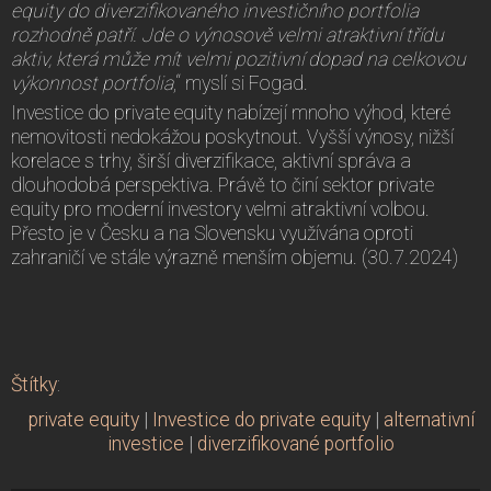
equity do diverzifikovaného investičního portfolia
rozhodně patří. Jde o výnosově velmi atraktivní třídu
aktiv, která může mít velmi pozitivní dopad na celkovou
výkonnost portfolia
,“ myslí si Fogad.
Investice do private equity nabízejí mnoho výhod, které
nemovitosti nedokážou poskytnout. Vyšší výnosy, nižší
korelace s trhy, širší diverzifikace, aktivní správa a
dlouhodobá perspektiva. Právě to činí sektor private
equity pro moderní investory velmi atraktivní volbou.
Přesto je v Česku a na Slovensku využívána oproti
zahraničí ve stále výrazně menším objemu. (30.7.2024)
Štítky
:
private equity
|
Investice do private equity
|
alternativní
investice
|
diverzifikované portfolio