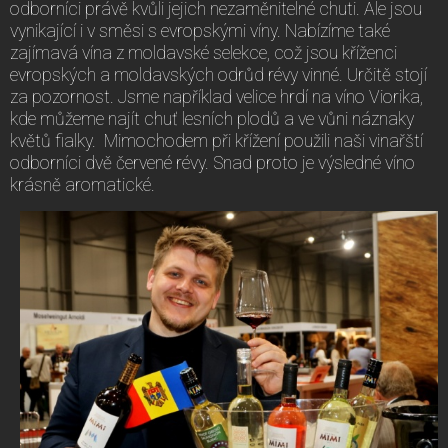
odborníci právě kvůli jejich nezaměnitelné chuti. Ale jsou
vynikající i v směsi s evropskými víny. Nabízíme také
zajímavá vína z moldavské selekce, což jsou kříženci
evropských a moldavských odrůd révy vinné. Určitě stojí
za pozornost. Jsme například velice hrdí na víno Viorika,
kde můžeme najít chuť lesních plodů a ve vůni náznaky
květů fialky. Mimochodem při křížení použili naši vinařští
odborníci dvě červené révy. Snad proto je výsledné víno
krásně aromatické.