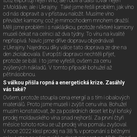
totiž exportují nejen víno, ale i obilí a další tovar nejen
z Moldávie, ale i Ukrajiny. Také jsme řešili problém, jak víno
od nás dopravit a v přístavu naložit. Musíme víno
převážet kamiony, což je mimochodem mnohem dražší.
Měli jsme problém i s nakládkou, protože některé kamiony
museli čekat na celnici až dva týdny. To vínu na kvalitě
nepřispívá. Navíc jsme dříve dopravu objednávali
z Ukrajiny. Najednou díky válce tato doprava ze dne na
den zkolabovala. Evropští dopravci nechtěli přijet,
protože se báli. I to jsme vyřešili, ovšem za cenu
zvýšených nákladů. V tomto případě bohužel až
pětinásobnou.
S válkou přišla ropná a energetická krize. Zasáhly
vás také?
Ovšem, protože stoupla cena energií a s tím i obalových
materiálů. Proto jsme museli i zvýšit cenu vína. Bohužel
musím konstatovat, že za posledních deset let byl loňský
prodej moldavského vína snad nejhorší. Za první čtyři
měsíce tohoto roku se už prodej vína pomalu zvyšoval.
V roce 2022 klesl prodej na 38 % v porovnání s běžnými