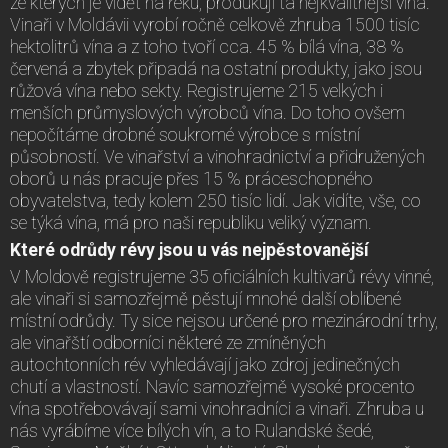
ze kterých je vidět na řeku, produkují ta nejkvalitnější vína.
Vinaři v Moldávii vyrobí ročně celkově zhruba 1500 tisíc
hektolitrů vína a z toho tvoří cca. 45 % bílá vína, 38 %
červená a zbytek připadá na ostatní produkty, jako jsou
růžová vína nebo sekty. Registrujeme 215 velkých i
menších průmyslových výrobců vína. Do toho ovšem
nepočítáme drobné soukromé výrobce s místní
působností. Ve vinařství a vinohradnictví a přidružených
oborů u nás pracuje přes 15 % práceschopného
obyvatelstva, tedy kolem 250 tisíc lidí. Jak vidíte, vše, co
se týká vína, má pro naši republiku veliký význam.
Které odrůdy révy jsou u vás nejpěstovanější
V Moldově registrujeme 35 oficiálních kultivarů révy vinné,
ale vinaři si samozřejmě pěstují mnohé další oblíbené
místní odrůdy. Ty sice nejsou určené pro mezinárodní trhy,
ale vinařští odborníci některé ze zmíněných
autochtonních rév vyhledávají jako zdroj jedinečných
chutí a vlastností. Navíc samozřejmě vysoké procento
vína spotřebovávají sami vinohradníci a vinaři. Zhruba u
nás vyrábíme více bílých vín, a to Rulandské šedé,