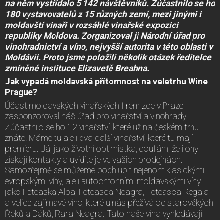
na něm vystřídalo 5 142 návštěvníků. Zúčastnilo se ho
180 vystavovatelů z 15 různých zemí, mezi jinými i
moldavští vinaři v rozsáhlé vinařské expozici
republiky Moldova. Zorganizoval ji Národní úřad pro
vinohradnictví a víno, nejvyšší autorita v této oblasti v
Moldávii. Proto jsme položili několik otázek ředitelce
zmíněné instituce Elizavetě Breahna.
Jak vypadá moldavská přítomnost na veletrhu Wine
Prague?
Účast moldavských vinařských firem zde v Praze
zasponzoroval náš úřad pro vinařství a vinohrady.
Zúčastnilo se ho 12 vinařství, které už na českém trhu
znáte. Máme tu ale i dva další vinařství, které tu mají
premiéru. Já, jako životní optimistka, doufám, že i ony
získají kontakty a uvidíte je ve vašich prodejnách.
Samozřejmě se můžeme pochlubit nejenom klasickými
evropskými víny, ale i autochtonními moldavskými víny
jako Feteaska Alba, Feteasca Neagra, Feteasca Regala
a velice zajímavé víno, které u nás přežívá od starověkých
Řeků a Dáků, Rara Neagra. Tato naše vína vyhledávají