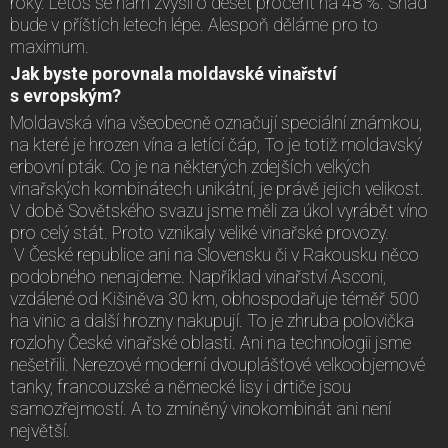
roky. Letos se nám zvýšil o deset procent na 48 %. Snad
bude v příštích letech lépe. Alespoň děláme pro to
maximum.
Jak byste porovnala moldavské vinařství
s evropským?
Moldavská vína všeobecně označují speciální známkou,
na které je hrozen vína a letící čáp, To je totiž moldavský
erbovní pták. Co je na některých zdejších velkých
vinařských kombinátech unikátní, je právě jejich velikost.
V době Sovětského svazu jsme měli za úkol vyrábět víno
pro celý stát. Proto vznikaly veliké vinařské provozy.
V České republice ani na Slovensku či v Rakousku něco
podobného nenajdeme. Například vinařství Asconi,
vzdálené od Kišiněva 30 km, obhospodařuje téměř 500
ha vinic a další hrozny nakupují. To je zhruba polovička
rozlohy České vinařské oblasti. Ani na technologii jsme
nešetřili. Nerezové moderní dvouplášťové velkoobjemové
tanky, francouzské a německé lisy i drtiče jsou
samozřejmostí. A to zmíněný vinokombinát ani není
největší.