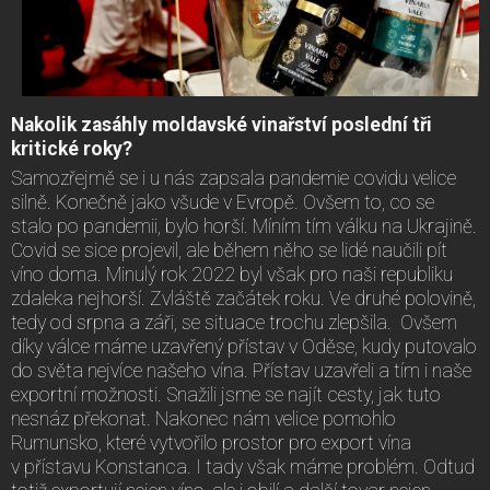
Nakolik zasáhly moldavské vinařství poslední tři
kritické roky?
Samozřejmě se i u nás zapsala pandemie covidu velice
silně. Konečně jako všude v Evropě. Ovšem to, co se
stalo po pandemii, bylo horší. Míním tím válku na Ukrajině.
Covid se sice projevil, ale během něho se lidé naučili pít
víno doma. Minulý rok 2022 byl však pro naši republiku
zdaleka nejhorší. Zvláště začátek roku. Ve druhé polovině,
tedy od srpna a záři, se situace trochu zlepšila. Ovšem
díky válce máme uzavřený přístav v Oděse, kudy putovalo
do světa nejvíce našeho vína. Přístav uzavřeli a tím i naše
exportní možnosti. Snažili jsme se najít cesty, jak tuto
nesnáz překonat. Nakonec nám velice pomohlo
Rumunsko, které vytvořilo prostor pro export vína
v přístavu Konstanca. I tady však máme problém. Odtud