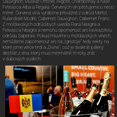
Sauvignon, Muškát Ottonel, Aligoté, Chardonnay a naše
Feteasca Alba a Regala. Červených vín pěstujeme o něco
méně. Červená vína vyrábíme převážně z odrůd Merlot,
Rulandské Modré, Cabernet Sauvignon, Cabernet Franc.
Z moldavských odrůd bych uvedla Rara Neagra a
Feteasca Neagra a nemohu opomenout ani kavkazskou
odrůdu Saperavi. Pokud mluvíme o moldavských vínech,
nemůžeme zapomenout ani na „Igristoje“ tedy sekty, na
které jsme velice hrdí a „Divine“, což je dvakrát pálený
destilát z vína, který musí minimálně tři roky zrát
v dubových sudech.