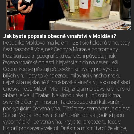
Jak byste popsala obecně vinařství v Moldávii?
Republika Moldova má kolem 128 tisíc hektarů vinic, tedy
šestinásobně více, než Čechy a Morava dohromady.
Rozlišují zde tři geografická označení původu, jinak
řečeno vinařské oblasti. Největší z nich na severu leží
Codru, kde se pěstují především kultivary pro výrobu
bílých vín. Tady také naleznou milovníci vinného moku
největší a nejslavnější moldavská vinařství, jako například
Cricova nebo Milestii Mici. Nejjižnější moldavská vinařská
oblast je Valul Traian. Na vinnou révu tu působí klima,
ovlivněné Černým mořem, takže se zde daří kultivarům,
poskytujícím červená vína. Třetím tzv. terroárem je oblast
Stefan-Voda. Pro révu téměř ideální oblast, odkud jsou
výborná bílá i červená vína. Prý je to, protože tu teče v
historii proslavený veletok Dněstr a místní tvrdí, že vinice,