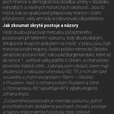
jejich hranice a demografická skladba vznikly v důsledku
nahodilých a násilných historických okolností. Jsou to
místa, kde se opakovaně přepisovaly hranice i státní
příslušnosti, valily armády a odsunovalo obyvatelstvo.
Jak zkoumat skryté postoje a názory
Vědci budou pracovat metodou zúčastněného
pozorování při terénním výzkumu, tedy dlouhodobým,
zhruba rok trvajícím pobytem na místě. V plánu jsou čtyři
transnacionální regiony: česko-polsko-německé Slezsko,
ukrajinsko-polská Halič, rakouské Burgenlandsko, které až
do konce 1. světové války patřilo k Uhrám, a chorvatsko-
slovinsko-italská Istrie.
„Vybírala jsem oblasti, které mají
zkušenost s rakousko-uherskou říší. Tři z nich ale také
sousedily s jinými evropskými říšemi – Slezsko
s Pruskem, Halič s romanovským Ruskem a Istrie
s Otomanskou říší,“
vysvětluje klíč k výběru regionů
Johana Wyss.
„Zúčastněné pozorování je metoda výzkumu, jejímž
prostřednictvím dokážeme pochopit chování, postoje
a názory respondenta holisticky, tedy celkově.