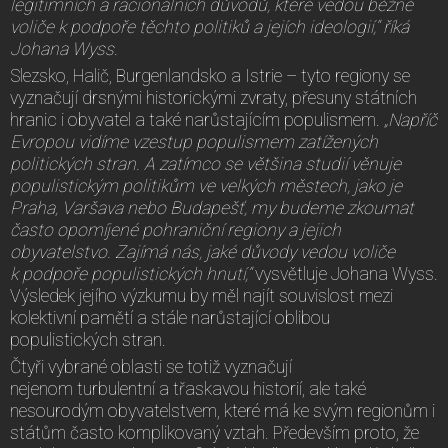
legitimních a racionálních důvodů, které vedou běžné
voliče k podpoře těchto politiků a jejích ideologií,“ říká
Johana Wyss.
Slezsko, Halič, Burgenlandsko a Istrie – tyto regiony se
vyznačují drsnými historickými zvraty, přesuny státních
hranic i obyvatel a také narůstajícím populismem.
„Napříč
Evropou vidíme vzestup populismem zatížených
politických stran. A zatímco se většina studií věnuje
populistickým politikům ve velkých městech, jako je
Praha, Varšava nebo Budapešť, my budeme zkoumat
často opomíjené pohraniční regiony a jejich
obyvatelstvo. Zajímá nás, jaké důvody vedou voliče
k podpoře populistických hnutí,“
vysvětluje Johana Wyss.
Výsledek jejího výzkumu by měl najít souvislost mezi
kolektivní pamětí a stále narůstající oblibou
populistických stran.
Čtyři vybrané oblasti se totiž vyznačují
nejenom turbulentní a třaskavou historií, ale také
nesourodým obyvatelstvem, které má ke svým regionům i
státům často komplikovaný vztah. Především proto, že