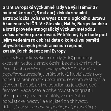
Grant Evropské výzkumné rady ve výši téměř 37
milionů korun (1,5 mil eur) získala sociální
antropoložka Johana Wyss z Etnologického ústavu
Akademie věd ČR. Ve Slezsku, Haliči, Burgenlandsku
a Istrii provede etnografický výzkum metodou
zúčastněného pozorování. Pětičlenný tým bude pod
jejím vedením rok sbírat data o kolektivní paměti
obyvatel daných přeshraničních regionů,
zasahujících deset zemí Evropy.
Granty Evropské výzkumné rady (ERC) podporují
excelentní vědce s ambiciózními badatelskými návrhy.
Projekt Johany Wyss nazvaný
MEMPOP: Paměť a
populismus
zezdola
je průkopnický. Nabízí zcela nový
pohled na problematiku populismu nejenom ve střední a
východní Evropě, ale i na populismus jakožto globální
fenomén. Rada ocenila právě novost a originalitu
přístupu, který nezkoumá státy, velká města a
populistické „hvězdy“, ale lidi, kteří z nich hvězdy
dělají.
„Chci se zaměřit na pochopení perspektivy a