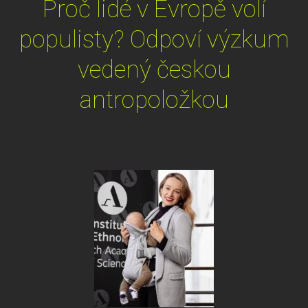
Proč lidé v Evropě volí
populisty? Odpoví výzkum
vedený českou
antropoložkou