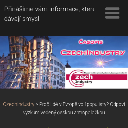
Přinášíme vám informace, které
dávají smysl
CzechIndustry
>
Proč lidé v Evropě volí populisty? Odpoví
výzkum vedený českou antropoložkou