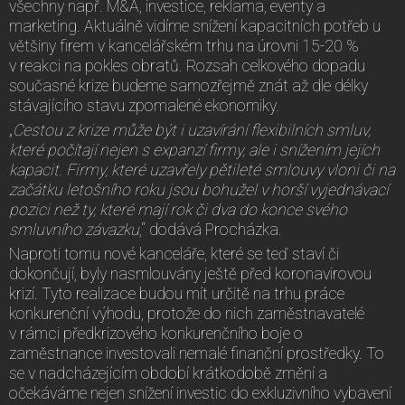
všechny např. M&A, investice, reklama, eventy a
marketing. Aktuálně vidíme snížení kapacitních potřeb u
většiny firem v kancelářském trhu na úrovni 15-20 %
v reakci na pokles obratů. Rozsah celkového dopadu
současné krize budeme samozřejmě znát až dle délky
stávajícího stavu zpomalené ekonomiky.
„
Cestou z krize může být i uzavírání flexibilních smluv,
které počítají nejen s expanzí firmy, ale i snížením jejích
kapacit. Firmy, které uzavřely pětileté smlouvy vloni či na
začátku letošního roku jsou bohužel v horší vyjednávací
pozici než ty, které mají rok či dva do konce svého
smluvního závazku
,“ dodává Procházka.
Naproti tomu nové kanceláře, které se teď staví či
dokončují, byly nasmlouvány ještě před koronavirovou
krizí. Tyto realizace budou mít určitě na trhu práce
konkurenční výhodu, protože do nich zaměstnavatelé
v rámci předkrizového konkurenčního boje o
zaměstnance investovali nemalé finanční prostředky. To
se v nadcházejícím období krátkodobě změní a
očekáváme nejen snížení investic do exkluzivního vybavení