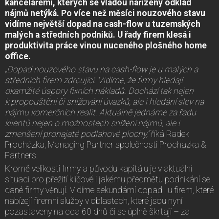
kancelářemi, kterých se vládou nařízený odklad
nájmů netýká. Po více než měsíci nouzového stavu
vidíme největší dopad na cash-flow u tuzemských
malých a středních podniků. U řady firem klesá i
produktivita práce vinou nuceného plošného home
office.
„Dopad nouzového stavu na cash-flow je u malých a
středních firem zdrcující. Vidíme, že firmy hledají
okamžité úspory fixních nákladů. Dochází tak nejen
k propouštění či snižování úvazků, ale i hledání slev na
nájmu komerčních realit. Aktuálně jednáme za řadu
klientů nejen o možnostech snížení nájmů, ale i
zmenšení pronajaté podlahové plochy,“
říká Radek
Procházka, Managing Partner společnosti Prochazka &
Partners.
Kromě velikosti firmy a původu kapitálu je v aktuální
situaci pro přežití klíčové i jakému předmětu podnikání se
dané firmy věnují. Vidíme sekundární dopad i u firem, které
nabízejí firemní služby v oblastech, které jsou nyní
pozastaveny na cca 60 dnů či se úplně škrtají – za