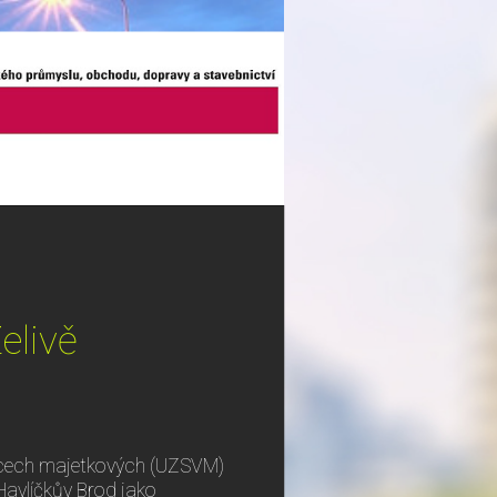
elivě
věcech majetkových (UZSVM)
Havlíčkův Brod jako