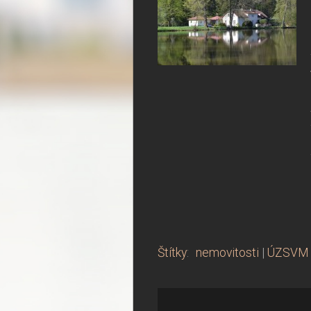
Štítky
:
nemovitosti
|
ÚZSVM