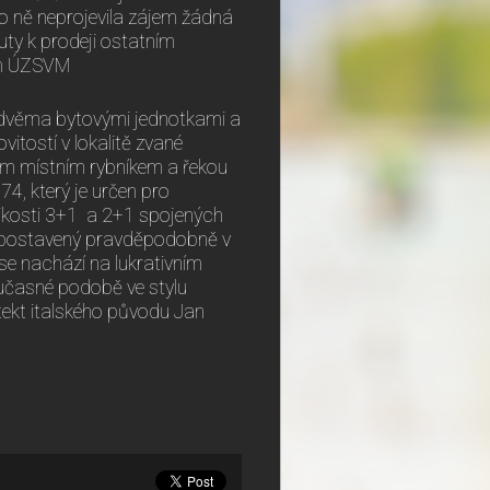
 o ně neprojevila zájem žádná
uty k prodeji ostatním
ch ÚZSVM
 dvěma bytovými jednotkami a
itostí v lokalitě zvané
ném místním rybníkem a řekou
4, který je určen pro
likosti 3+1 a 2+1 spojených
 postavený pravděpodobně v
 se nachází na lukrativním
oučasné podobě ve stylu
ekt italského původu Jan