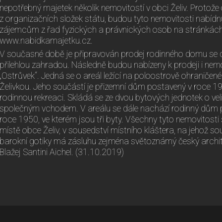
nepotřebný majetek několik nemovitostí v obci Želiv. Protože
z organizačních složek státu, budou tyto nemovitosti nabídn
zájemcům z řad fyzických a právnických osob na stránká
www.nabidkamajetku.cz.
​V současné době je připravován prodej rodinného domu se
přilehlou zahradou. Následně budou nabízeny k prodeji i nemov
„Ostrůvek“. Jedná se o areál ležící na poloostrově ohraniče
Želivkou. Jeho součástí je přizemní dům postavený v roce 197
rodinnou rekreaci. Skládá se ze dvou bytových jednotek o ve
společným vchodem. V areálu se dále nachází rodinný dům
roce 1950, ve kterém jsou tři byty. Všechny tyto nemovitosti
místě obce Želiv, v sousedství místního kláštera, na jehož s
barokní gotiky má zásluhu zejména světoznámý český archit
Blažej Santini Aichel. (31.10.2019)