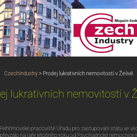
CzechIndustry
>
Prodej lukrativních nemovitostí v Želivě
ej lukrativních nemovitostí v Ž
Pelhřimovské pracoviště Úřadu pro zastupování státu ve 
převzalo na jaře letošního roku od Psychiatrické nemocnice 