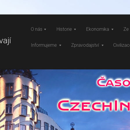
O nás
Historie
Ekonomika
Ze 
vají
Informujeme
Zpravodajství
Civiliza