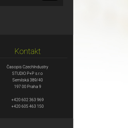
Kontakt
Časopis CzechIndustry
STUDIO P+P s.r.o
Semilská 389/40
197 00 Praha 9
+420 602 363 969
+420 605 463 150