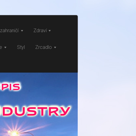
zahraničí
Zdraví
ce
Styl
Zrcadlo