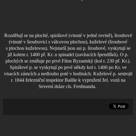
Rozdělují se na ploché, spirálové (vinuté v jedné rovině), šroubové
(vinuté v šroubovici s válcovou plochou), kuželové (šroubové
s plochou kuželovou). Nejstarší jsou asi p. šroubové, vyskytují se
již kolem r. 1400 př. Kr. u spinadel (zavíracích špendlíků). O p.
plochých se zmiňuje po prvé Filon Byzantský (kol r. 230 př. Kr.).
Spirálové p. se vyskytují po prvé někdy kol r. 1400 po Kr. ve
visacích zámcích a nedlouho poté v hodinách. Kuželové p. sestrojil
r. 1844 železniční inspektor Baillie k vypružení žel. vozů na
Severní dráze cís. Ferdinanda.